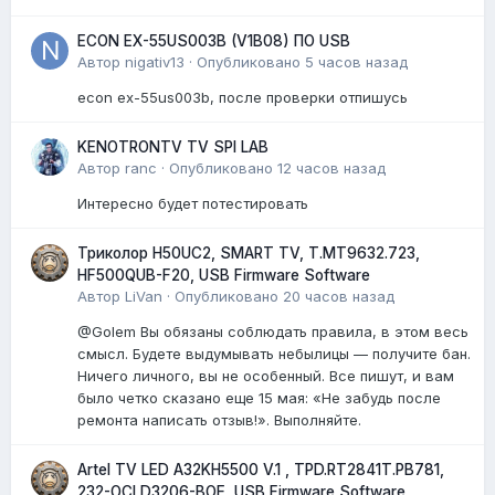
ECON EX-55US003B (V1B08) ПО USB
Автор
nigativ13
·
Опубликовано
5 часов назад
econ ex-55us003b, после проверки отпишусь
KENOTRONTV TV SPI LAB
Автор
ranc
·
Опубликовано
12 часов назад
Интересно будет потестировать
Триколор H50UC2, SMART TV, T.MT9632.723,
HF500QUB-F20, USB Firmware Software
Автор
LiVan
·
Опубликовано
20 часов назад
@Golem Вы обязаны соблюдать правила, в этом весь
смысл. Будете выдумывать небылицы — получите бан.
Ничего личного, вы не особенный. Все пишут, и вам
было четко сказано еще 15 мая: «Не забудь после
ремонта написать отзыв!». Выполняйте.
Artel TV LED A32KH5500 V.1 , TPD.RT2841T.PB781,
232-OCLD3206-BOE, USB Firmware Software