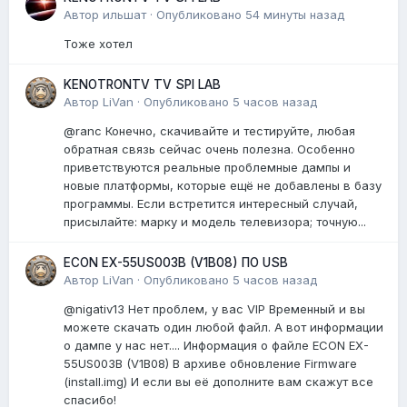
Автор
ильшат
·
Опубликовано
54 минуты назад
Тоже хотел
KENOTRONTV TV SPI LAB
Автор
LiVan
·
Опубликовано
5 часов назад
@ranc Конечно, скачивайте и тестируйте, любая
обратная связь сейчас очень полезна. Особенно
приветствуются реальные проблемные дампы и
новые платформы, которые ещё не добавлены в базу
программы. Если встретится интересный случай,
присылайте: марку и модель телевизора; точную...
ECON EX-55US003B (V1B08) ПО USB
Автор
LiVan
·
Опубликовано
5 часов назад
@nigativ13 Нет проблем, у вас VIP Временный и вы
можете скачать один любой файл. А вот информации
о дампе у нас нет.... Информация о файле ECON EX-
55US003B (V1B08) В архиве обновление Firmware
(install.img) И если вы её дополните вам скажут все
спасибо!