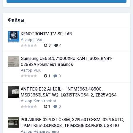
Файлы
KENOTRONTV TV SPI LAB
Автор
LiVan
3
4
Samsung UE65CU7100UXRU KANT_SU2E BN41-
02992A комплект дампов
Автор
VEK
1
0
ANTTEQ E32 AH1.Q1L — NTM3663.4G500,
MSD3663LSAT-W2, LQ315T3NC64-2, ZB25VQ64
Автор
Kenotronbot
1
0
POLARLINE 32PL13TC-SM, 32PL53TC-SM, 32PL54TC,
TP.MTK5510S.PB803, TP.MS3663S.PB818 USB ПО
Автор
Неизвестный