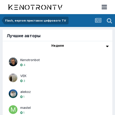
Flash, eeprom приставок цифрового TV
Лучшие авторы
Неделя
Kenotronbot
4
VEK
3
alekoz
1
mastel
1