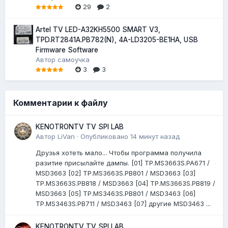
29
2
Artel TV LED-A32KH5500 SMART V3,
TPD.RT2841A.PB782(N), 4A-LD3205-BE1HA, USB
Firmware Software
Автор
самоучка
3
3
Комментарии к файлу
KENOTRONTV TV SPI LAB
Автор
LiVan
·
Опубликовано
14 минут назад
Друзья хотеть мало... Чтобы программа получила
разитие присылайте дампы. [01] TP.MS3663S.PA671 /
MSD3663 [02] TP.MS3663S.PB801 / MSD3663 [03]
TP.MS3663S.PB818 / MSD3663 [04] TP.MS3663S.PB819 /
MSD3663 [05] TP.MS3463S.PB801 / MSD3463 [06]
TP.MS3463S.PB711 / MSD3463 [07] другие MSD3463 ...
KENOTRONTV TV SPI LAB