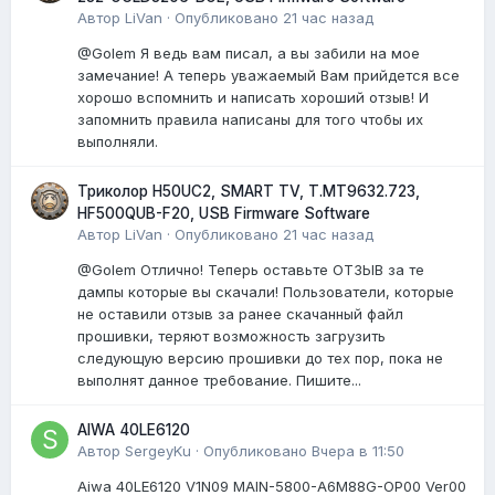
Автор
LiVan
·
Опубликовано
21 час назад
@Golem Я ведь вам писал, а вы забили на мое
замечание! А теперь уважаемый Вам прийдется все
хорошо вспомнить и написать хороший отзыв! И
запомнить правила написаны для того чтобы их
выполняли.
Триколор H50UC2, SMART TV, T.MT9632.723,
HF500QUB-F20, USB Firmware Software
Автор
LiVan
·
Опубликовано
21 час назад
@Golem Отлично! Теперь оставьте ОТЗЫВ за те
дампы которые вы скачали! Пользователи, которые
не оставили отзыв за ранее скачанный файл
прошивки, теряют возможность загрузить
следующую версию прошивки до тех пор, пока не
выполнят данное требование. Пишите...
AIWA 40LE6120
Автор
SergeyKu
·
Опубликовано
Вчера в 11:50
Aiwa 40LE6120 V1N09 MAIN-5800-A6M88G-OP00 Ver00