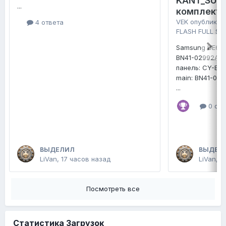
KANT_SU2E
...
комплект 
VEK
опубликов
4 ответа
FLASH FULL SE
Samsung UE65
BN41-02992A
панель: CY-B
main: BN41-02
...
0 отв
ВЫДЕЛИЛ
ВЫДЕЛ
LiVan
,
17 часов назад
LiVan
,
В
Посмотреть все
Статистика Загрузок