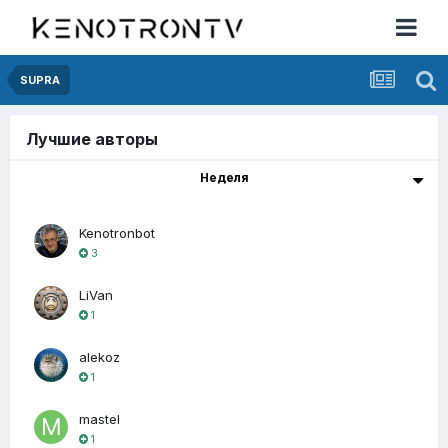
SUPRA
Лучшие авторы
Неделя
Kenotronbot
3
LiVan
1
alekoz
1
mastel
1