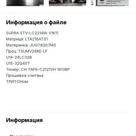
Информация о файле
SUPRA STV-LC2214W V1K11
Матрица: LTA216AT01
Материнка: JUG7.820.1145
Проц: TSUMV26KE-LF
U14-24LC32B
U15-32Q40T
Тюнер: CH TAF6-C2121VH 1913BP
Прошивка считана
ТРИТОНом
Информация