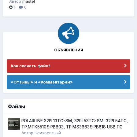
Автор
mastel
1
0
ОБЪЯВЛЕНИЯ
Как скачать файл?
«Отзывы» и «Комментарии»
Файлы
POLARLINE 32PL13TC-SM, 32PL53TC-SM, 32PL54TC,
TP.MTK5510S.PB803, TP.MS3663S.PB818 USB ПО
Автор
Неизвестный