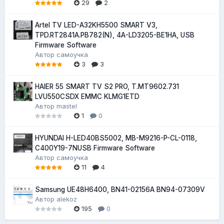
29
2
Artel TV LED-A32KH5500 SMART V3,
TPD.RT2841A.PB782(N), 4A-LD3205-BE1HA, USB
Firmware Software
Автор
самоучка
3
3
HAIER 55 SMART TV S2 PRO, T.MT9602.731
LVU550CSDX EMMC KLMG1ETD
Автор
mastel
1
0
HYUNDAI H-LED40BS5002, MB-M9216-P-CL-0118,
C400Y19-7NUSB Firmware Software
Автор
самоучка
11
4
Samsung UE48H6400, BN41-02156A BN94-07309V
Автор
alekoz
195
0