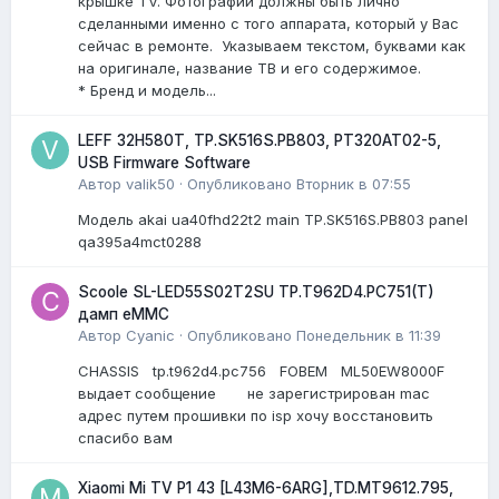
крышке TV. Фотографии должны быть лично
сделанными именно с того аппарата, который у Вас
сейчас в ремонте. Указываем текстом, буквами как
на оригинале, название ТВ и его содержимое.
* Бренд и модель...
LEFF 32H580T, TP.SK516S.PB803, PT320AT02-5,
USB Firmware Software
Автор
valik50
·
Опубликовано
Вторник в 07:55
Модель akai ua40fhd22t2 main TP.SK516S.PB803 panel
qa395a4mct0288
Scoole SL-LED55S02T2SU TP.T962D4.PC751(T)
дамп eMMC
Автор
Cyanic
·
Опубликовано
Понедельник в 11:39
CHASSIS tp.t962d4.pc756 FOBEM ML50EW8000F
выдает сообщение не зарегистрирован mac
адрес путем прошивки по isp хочу восстановить
спасибо вам
Xiaomi Mi TV P1 43 [L43M6-6ARG],TD.MT9612.795,