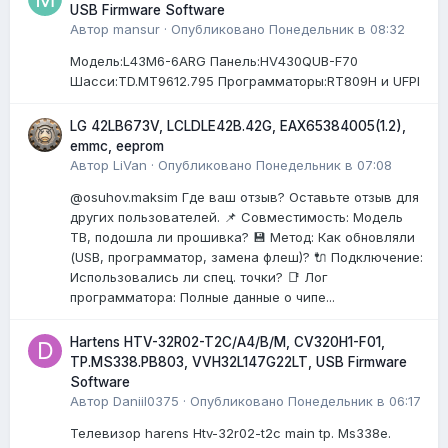
USB Firmware Software
Автор
mansur
·
Опубликовано
Понедельник в 08:32
Модель:L43M6-6ARG Панель:HV430QUB-F70
Шасси:TD.MT9612.795 Программаторы:RT809H и UFPI
LG 42LB673V, LCLDLE42B.42G, EAX65384005(1.2),
emmc, eeprom
Автор
LiVan
·
Опубликовано
Понедельник в 07:08
@osuhov.maksim Где ваш отзыв? Оставьте отзыв для
других пользователей. 📌 Совместимость: Модель
ТВ, подошла ли прошивка? 💾 Метод: Как обновляли
(USB, программатор, замена флеш)? 🔌 Подключение:
Использовались ли спец. точки? 📑 Лог
программатора: Полные данные о чипе...
Hartens HTV-32R02-T2C/A4/B/M, CV320H1-F01,
TP.MS338.PB803, VVH32L147G22LT, USB Firmware
Software
Автор
Daniil0375
·
Опубликовано
Понедельник в 06:17
Телевизор harens Htv-32r02-t2c main tp. Ms338e.