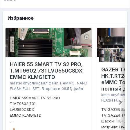
Избранное
HAIER 55 SMART TV S2 PRO,
GAZER TV4
T.MT9602.731 LVU550CSDX
HK.T.RT28
EMMC KLMG1ETD
eMMC Tosh
mastel
опубликовал файл в
eMMC, NAND
полный д
FLASH FULL SET
,
Вторник в 06:57
, файл
kmm
опублико
HAIER 55SMART TV S2 PRO
FLASH FULL SE
T.MT9602.731
LVU550CSDX
TV GAZER EMM
EMMC KLMG1ETD
TV GAZER TV4
...
шасси: HK.T.R
матрица: HV4