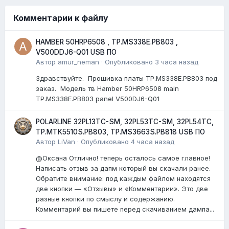
Комментарии к файлу
HAMBER 50HRP6508 , TP.MS338E.PB803 ,
V500DDJ6-Q01 USB ПО
Автор
amur_neman
·
Опубликовано
3 часа назад
Здравствуйте. Прошивка платы TP.MS338E.PB803 под
заказ. Модель тв Hamber 50HRP6508 main
TP.MS338E.PB803 panel V500DJ6-Q01
POLARLINE 32PL13TC-SM, 32PL53TC-SM, 32PL54TC,
TP.MTK5510S.PB803, TP.MS3663S.PB818 USB ПО
Автор
LiVan
·
Опубликовано
4 часа назад
@Оксана Отлично! теперь осталось самое главное!
Написать отзыв за дапм который вы скачали ранее.
Обратите внимание: под каждым файлом находятся
две кнопки — «Отзывы» и «Комментарии». Это две
разные кнопки по смыслу и содержанию.
Комментарий вы пишете перед скачиванием дампа...