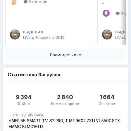
0 ответов
...
0 отв
ВЫДЕЛИЛ
ВЫДЕЛ
LiVan
,
Вторник в 15:45
LiVan
,
2
Посмотреть все
Статистика Загрузок
9 394
2 840
1 664
Файлы
Комментариев
Отзывов
ПОСЛЕДНИЙ ФАЙЛ
HAIER 55 SMART TV S2 PRO, T.MT9602.731 LVU550CSDX
EMMC KLMG1ETD