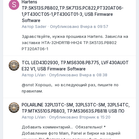
Hartens
TP.SK513S.PB802,TP.SK713S.PC822,PT320AT06-
1,PT430CT05-1,PT430GT01-3, USB Firmware
Software
Автор
Sader
·
Опубликовано
Вчера в 09:57
Здравствуйте, нужна прошивка Hartens. Зависла на
заставке HTA‑32HDR11B‑HH24 TP.SK513S.PB802
PT320AT06-1
TCL LED43D2930, TP.MS6308.PB775, LVF430AUOT
E32 V1, USB Firmware Software
Автор
LiVan
·
Опубликовано
Вчера в 08:38
@snst Хорошо, но вследующий раз, пишите по
правилам.
POLARLINE 32PL13TC-SM, 32PL53TC-SM, 32PL54TC,
TP.MTK5510S.PB803, TP.MS3663S.PB818 USB ПО
Автор
LiVan
·
Опубликовано
Вторник в 15:20
Добавить комментарий... Обязательно! *
Добавление фото Main, Panel и бирки на задней