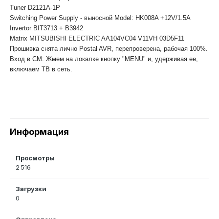
Tuner D2121A-1P
Switching Power Supply - выносной Model: HK008A +12V/1.5A
Invertor BIT3713 + B3942
Matrix MITSUBISHI ELECTRIC AA104VC04 V11VH 03D5F11
Прошивка снята лично Postal AVR, перепроверена, рабочая 100%.
Вход в СМ: Жмем на локалке кнопку "MENU" и, удерживая ее,
включаем ТВ в сеть.
Информация
Просмотры
2 516
Загрузки
0