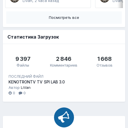
LiVan
,
2 часа назад
LiVan
,
1
Посмотреть все
Статистика Загрузок
9 397
2 846
1 668
Файлы
Комментариев
Отзывов
ПОСЛЕДНИЙ ФАЙЛ
KENOTRONTV TV SPI LAB 3.0
Автор
LiVan
0
0