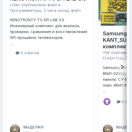
LiVan
опубликовал файл в
Программаторы
,
2 часа назад
, файл
KENOTRONTV TV SPI LAB 3.0
Инженерный комплекс для анализа,
проверки, сравнения и восстановления
Samsung 
SPI-прошивок телевизоров.
KANT_SU2E
...
комплект 
VEK
опубликов
0 ответов
FLASH FULL SE
Samsung UE65
BN41-02992A
панель: CY-B
main: BN41-02
...
0 отв
ВЫДЕЛИЛ
ВЫДЕЛ