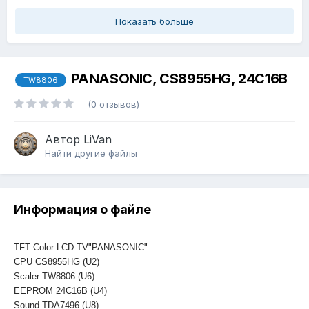
Показать больше
PANASONIC, CS8955HG, 24C16B
TW8806
(0 отзывов)
Автор
LiVan
Найти другие файлы
Информация о файле
TFT Color LCD TV"PANASONIC"
CPU CS8955HG (U2)
Scaler TW8806 (U6)
EEPROM 24C16B (U4)
Sound TDA7496 (U8)