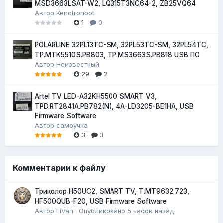
MSD3663LSAT-W2, LQ315T3NC64-2, ZB25VQ64
Автор
Kenotronbot
1
0
POLARLINE 32PL13TC-SM, 32PL53TC-SM, 32PL54TC,
TP.MTK5510S.PB803, TP.MS3663S.PB818 USB ПО
Автор
Неизвестный
29
2
Artel TV LED-A32KH5500 SMART V3,
TPD.RT2841A.PB782(N), 4A-LD3205-BE1HA, USB
Firmware Software
Автор
самоучка
3
3
Комментарии к файлу
Триколор H50UC2, SMART TV, T.MT9632.723,
HF500QUB-F20, USB Firmware Software
Автор
LiVan
·
Опубликовано
5 часов назад