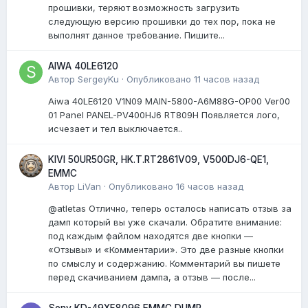
прошивки, теряют возможность загрузить
следующую версию прошивки до тех пор, пока не
выполнят данное требование. Пишите...
AIWA 40LE6120
Автор
SergeyKu
·
Опубликовано
11 часов назад
Aiwa 40LE6120 V1N09 MAIN-5800-A6M88G-OP00 Ver00
01 Panel PANEL-PV400HJ6 RT809H Появляется лого,
исчезает и тел выключается..
KIVI 50UR50GR, HK.T.RT2861V09, V500DJ6-QE1,
EMMC
Автор
LiVan
·
Опубликовано
16 часов назад
@atletas Отлично, теперь осталось написать отзыв за
дамп который вы уже скачали. Обратите внимание:
под каждым файлом находятся две кнопки —
«Отзывы» и «Комментарии». Это две разные кнопки
по смыслу и содержанию. Комментарий вы пишете
перед скачиванием дампа, а отзыв — после...
Sony KD-49XF8096 EMMC DUMP