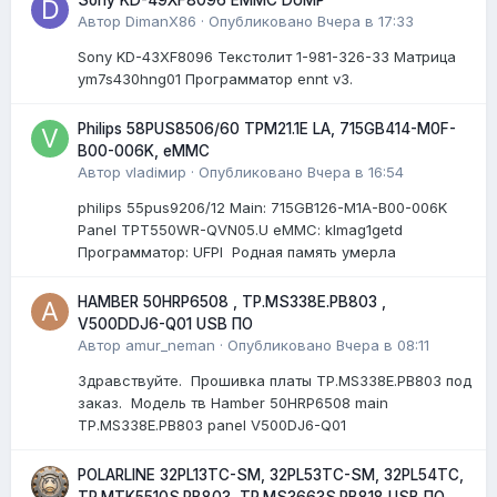
Автор
DimanX86
·
Опубликовано
Вчера в 17:33
Sony KD-43XF8096 Текстолит 1-981-326-33 Матрица
ym7s430hng01 Программатор ennt v3.
Philips 58PUS8506/60 TPM21.1E LA, 715GB414-M0F-
B00-006K, eMMC
Автор
vladiмир
·
Опубликовано
Вчера в 16:54
philips 55pus9206/12 Мain: 715GB126-M1A-B00-006K
Panel TPT550WR-QVN05.U eMMC: klmag1getd
Программатор: UFPI Родная память умерла
HAMBER 50HRP6508 , TP.MS338E.PB803 ,
V500DDJ6-Q01 USB ПО
Автор
amur_neman
·
Опубликовано
Вчера в 08:11
Здравствуйте. Прошивка платы TP.MS338E.PB803 под
заказ. Модель тв Hamber 50HRP6508 main
TP.MS338E.PB803 panel V500DJ6-Q01
POLARLINE 32PL13TC-SM, 32PL53TC-SM, 32PL54TC,
TP.MTK5510S.PB803, TP.MS3663S.PB818 USB ПО