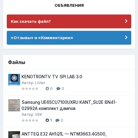
ОБЪЯВЛЕНИЯ
Как скачать файл?
«Отзывы» и «Комментарии»
Файлы
KENOTRONTV TV SPI LAB 3.0
Автор
LiVan
0
0
Samsung UE65CU7100UXRU KANT_SU2E BN41-
02992A комплект дампов
Автор
VEK
1
0
ANTTEQ E32 AH1.Q1L — NTM3663.4G500,