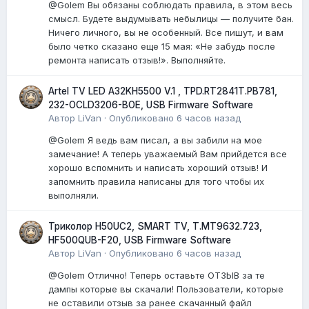
@Golem Вы обязаны соблюдать правила, в этом весь
смысл. Будете выдумывать небылицы — получите бан.
Ничего личного, вы не особенный. Все пишут, и вам
было четко сказано еще 15 мая: «Не забудь после
ремонта написать отзыв!». Выполняйте.
Artel TV LED A32KH5500 V.1 , TPD.RT2841T.PB781,
232-OCLD3206-BOE, USB Firmware Software
Автор
LiVan
·
Опубликовано
6 часов назад
@Golem Я ведь вам писал, а вы забили на мое
замечание! А теперь уважаемый Вам прийдется все
хорошо вспомнить и написать хороший отзыв! И
запомнить правила написаны для того чтобы их
выполняли.
Триколор H50UC2, SMART TV, T.MT9632.723,
HF500QUB-F20, USB Firmware Software
Автор
LiVan
·
Опубликовано
6 часов назад
@Golem Отлично! Теперь оставьте ОТЗЫВ за те
дампы которые вы скачали! Пользователи, которые
не оставили отзыв за ранее скачанный файл