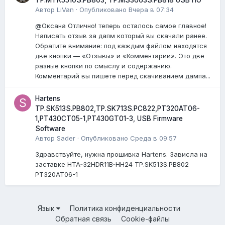
Автор
LiVan
·
Опубликовано
Вчера в 07:34
@Оксана Отлично! теперь осталось самое главное!
Написать отзыв за дапм который вы скачали ранее.
Обратите внимание: под каждым файлом находятся
две кнопки — «Отзывы» и «Комментарии». Это две
разные кнопки по смыслу и содержанию.
Комментарий вы пишете перед скачиванием дампа...
Hartens
TP.SK513S.PB802,TP.SK713S.PC822,PT320AT06-
1,PT430CT05-1,PT430GT01-3, USB Firmware
Software
Автор
Sader
·
Опубликовано
Среда в 09:57
Здравствуйте, нужна прошивка Hartens. Зависла на
заставке HTA‑32HDR11B‑HH24 TP.SK513S.PB802
PT320AT06-1
Язык
Политика конфиденциальности
Обратная связь
Cookie-файлы