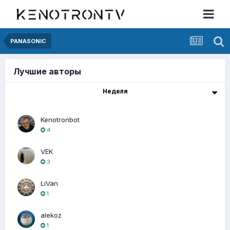
PANASONIC
Лучшие авторы
Неделя
Kenotronbot
4
VEK
3
LiVan
1
alekoz
1