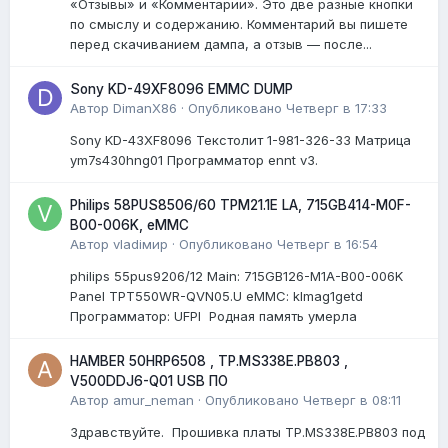
«Отзывы» и «Комментарии». Это две разные кнопки
по смыслу и содержанию. Комментарий вы пишете
перед скачиванием дампа, а отзыв — после...
Sony KD-49XF8096 EMMC DUMP
Автор
DimanX86
·
Опубликовано
Четверг в 17:33
Sony KD-43XF8096 Текстолит 1-981-326-33 Матрица
ym7s430hng01 Программатор ennt v3.
Philips 58PUS8506/60 TPM21.1E LA, 715GB414-M0F-
B00-006K, eMMC
Автор
vladiмир
·
Опубликовано
Четверг в 16:54
philips 55pus9206/12 Мain: 715GB126-M1A-B00-006K
Panel TPT550WR-QVN05.U eMMC: klmag1getd
Программатор: UFPI Родная память умерла
HAMBER 50HRP6508 , TP.MS338E.PB803 ,
V500DDJ6-Q01 USB ПО
Автор
amur_neman
·
Опубликовано
Четверг в 08:11
Здравствуйте. Прошивка платы TP.MS338E.PB803 под