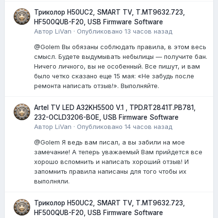
Триколор H50UC2, SMART TV, T.MT9632.723,
HF500QUB-F20, USB Firmware Software
Автор
LiVan
·
Опубликовано
13 часов назад
@Golem Вы обязаны соблюдать правила, в этом весь
смысл. Будете выдумывать небылицы — получите бан.
Ничего личного, вы не особенный. Все пишут, и вам
было четко сказано еще 15 мая: «Не забудь после
ремонта написать отзыв!». Выполняйте.
Artel TV LED A32KH5500 V.1 , TPD.RT2841T.PB781,
232-OCLD3206-BOE, USB Firmware Software
Автор
LiVan
·
Опубликовано
14 часов назад
@Golem Я ведь вам писал, а вы забили на мое
замечание! А теперь уважаемый Вам прийдется все
хорошо вспомнить и написать хороший отзыв! И
запомнить правила написаны для того чтобы их
выполняли.
Триколор H50UC2, SMART TV, T.MT9632.723,
HF500QUB-F20, USB Firmware Software