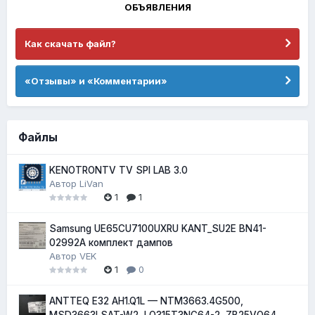
ОБЪЯВЛЕНИЯ
Как скачать файл?
«Отзывы» и «Комментарии»
Файлы
KENOTRONTV TV SPI LAB 3.0
Автор
LiVan
1
1
Samsung UE65CU7100UXRU KANT_SU2E BN41-
02992A комплект дампов
Автор
VEK
1
0
ANTTEQ E32 AH1.Q1L — NTM3663.4G500,
MSD3663LSAT-W2, LQ315T3NC64-2, ZB25VQ64