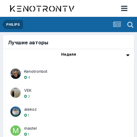
PHILIPS
Лучшие авторы
Неделя
Kenotronbot
4
VEK
3
alekoz
1
mastel
1