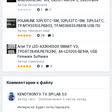
Автор
Kenotronbot
1
0
POLARLINE 32PL13TC-SM, 32PL53TC-SM, 32PL54TC,
TP.MTK5510S.PB803, TP.MS3663S.PB818 USB ПО
Автор
Неизвестный
29
2
Artel TV LED-A32KH5500 SMART V3,
TPD.RT2841A.PB782(N), 4A-LD3205-BE1HA, USB
Firmware Software
Автор
самоучка
3
3
Комментарии к файлу
KENOTRONTV TV SPI LAB 3.0
Автор
ranc
·
Опубликовано
5 часов назад
Интересно будет потестировать