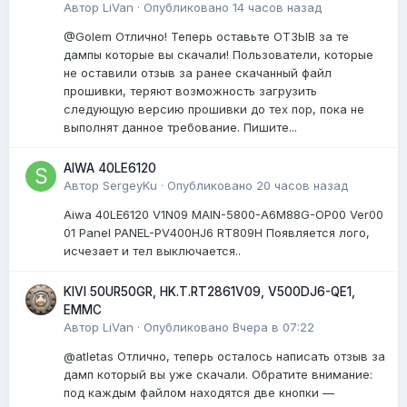
Автор
LiVan
·
Опубликовано
14 часов назад
@Golem Отлично! Теперь оставьте ОТЗЫВ за те
дампы которые вы скачали! Пользователи, которые
не оставили отзыв за ранее скачанный файл
прошивки, теряют возможность загрузить
следующую версию прошивки до тех пор, пока не
выполнят данное требование. Пишите...
AIWA 40LE6120
Автор
SergeyKu
·
Опубликовано
20 часов назад
Aiwa 40LE6120 V1N09 MAIN-5800-A6M88G-OP00 Ver00
01 Panel PANEL-PV400HJ6 RT809H Появляется лого,
исчезает и тел выключается..
KIVI 50UR50GR, HK.T.RT2861V09, V500DJ6-QE1,
EMMC
Автор
LiVan
·
Опубликовано
Вчера в 07:22
@atletas Отлично, теперь осталось написать отзыв за
дамп который вы уже скачали. Обратите внимание:
под каждым файлом находятся две кнопки —