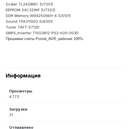
Scaler TL2428MC (U7201)
EEPROM 24C32WP (U7202)
DDR Memory W9425G6EH-4 (U5101)
Sound TPA3110D2 (U6301)
Tuner TAFT-S712D
SMPS_Inverter 715G3812-P02-H20-003D
Прошивки сняты Postal_AVR, рабочие 100%.
Информация
Просмотры
4 773
Загрузки
21
Отправлено