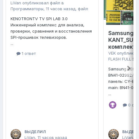
LiVan
опубликовал файл в
Программаторы
,
11 часов назад
, файл
KENOTRONTV TV SPI LAB 3.0
Инженерный комплекс для анализа,
проверки, сравнения и восстановления
Samsung 
SPI-прошивок телевизоров.
KANT_SU2E
...
комплект 
VEK
опубликов
1 ответ
FLASH FULL SE
Samsung UE65
BN41-02992A
панель: CY-B
main: BN41-02
...
0 отв
ВЫДЕЛИЛ
ВЫДЕЛ
LiVan
,
11 часов назад
LiVan
,
2