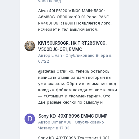
часа назад
Aiwa 40LE6120 V1N09 MAIN-5800-
A6M88G-OP00 Ver00 01 Panel PANEL-
PV400HJ6 RT809H Появляется лого,
исчезает и тел выключается..
KIVI 50UR50GR, HK.T.RT2861V09,
V500DJ6-QE1, EMMC
Автор
LiVan
·
Опубликовано
Вчера в
07:22
@atletas Отлично, теперь осталось
написать отзыв за дамп который вы
уже скачали. Обратите внимание: под
каждым файлом находятся две кнопки
— «Отзывы» и «Комментарии». Это
две разные кнопки по смыслу и...
Sony KD-49XF8096 EMMC DUMP
Автор
DimanX86
·
Опубликовано
Четверг в 17:33
Sony KD-43XF8096 Текстолит 1-981-