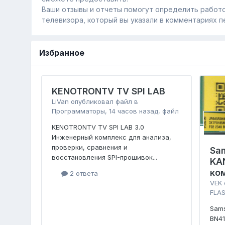
Ваши отзывы и отчеты помогут определить работо
телевизора, который вы указали в комментариях п
Избранное
KENOTRONTV TV SPI LAB
LiVan
опубликовал файл в
Программаторы
,
14 часов назад
, файл
KENOTRONTV TV SPI LAB 3.0
Инженерный комплекс для анализа,
проверки, сравнения и
Sa
восстановления SPI-прошивок...
KA
ко
2 ответа
VEK
FLAS
Sam
BN4