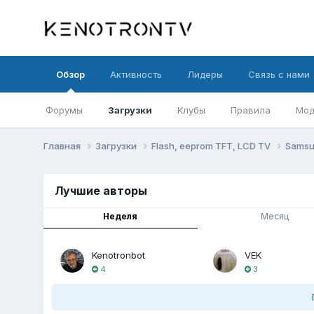
Обзор
Активность
Лидеры
Связь с нами
Форумы
Загрузки
Клубы
Правила
Мод
Главная
Загрузки
Flash, eeprom TFT, LCD TV
Sams
Лучшие авторы
Неделя
Месяц
Kenotronbot
VEK
4
3