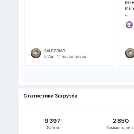
пан
main
...
ВЫДЕЛИЛ
LiVan
,
14 часов назад
Статистика Загрузок
9 397
2 850
Файлы
Комментарие