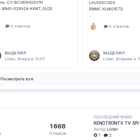
ель: CY-BC065HGSV1H
LVU550CSDX
: BN41-02992A KANT_SU2E
EMMC KLMG1ETD
...
0 ответов
0 ответов
ВЫДЕЛИЛ
ВЫДЕЛИЛ
LiVan
,
Вчера в 10:07
LiVan
,
Вторник в 1
Посмотреть все
ПОСЛЕДНИЙ ФАЙЛ
KENOTRONTV TV SPI
1 668
Автор
LiVan
в
Отзывов
1
2