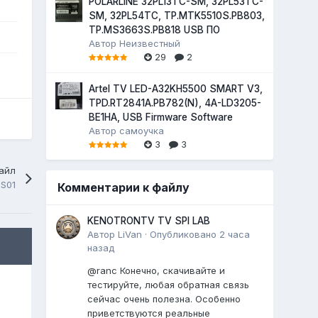
POLARLINE 32PL13TC-SM, 32PL53TC-
SM, 32PL54TC, TP.MTK5510S.PB803,
TP.MS3663S.PB818 USB ПО
Автор
Неизвестный
29
2
Artel TV LED-A32KH5500 SMART V3,
TPD.RT2841A.PB782(N), 4A-LD3205-
BE1HA, USB Firmware Software
Автор
самоучка
3
3
айл
S01
Комментарии к файлу
KENOTRONTV TV SPI LAB
Автор
LiVan
·
Опубликовано
2 часа
назад
@ranc Конечно, скачивайте и
тестируйте, любая обратная связь
сейчас очень полезна. Особенно
приветствуются реальные