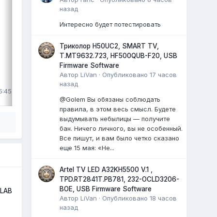
TV GAZER TV49-US2G
назад
шасси: HK.T.RT2861V09
матрица: HV490QUB
Интересно будет потестировать
...
Триколор H50UC2, SMART TV,
0 ответов
T.MT9632.723, HF500QUB-F20, USB
Firmware Software
Автор
LiVan
·
Опубликовано
17 часов
ВЫДЕЛИЛ
назад
5:45
LiVan
,
29 июля
@Golem Вы обязаны соблюдать
правила, в этом весь смысл. Будете
выдумывать небылицы — получите
бан. Ничего личного, вы не особенный.
Все пишут, и вам было четко сказано
еще 15 мая: «Не...
Artel TV LED A32KH5500 V.1 ,
TPD.RT2841T.PB781, 232-OCLD3206-
BOE, USB Firmware Software
 LAB
Автор
LiVan
·
Опубликовано
18 часов
назад