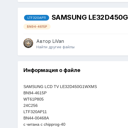
SAMSUNG LE32D450
LTF320AP11
BN94-4615P
Автор
LiVan
Найти другие файлы
Информация о файле
SAMSUNG LCD TV LE32D450G1WXMS
BN94-4615P
WT61P805
24C256
LTF320AP11
BN44-00468A
с читана с chipprog-40