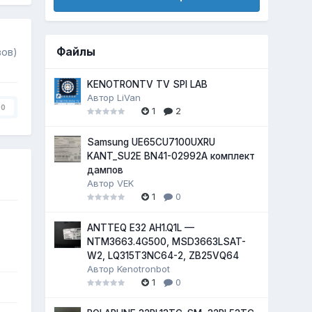
Файлы
вов)
KENOTRONTV TV SPI LAB
Автор
LiVan
0
1
2
Samsung UE65CU7100UXRU
KANT_SU2E BN41-02992A комплект
дампов
Автор
VEK
1
0
ANTTEQ E32 AH1.Q1L —
NTM3663.4G500, MSD3663LSAT-
W2, LQ315T3NC64-2, ZB25VQ64
Автор
Kenotronbot
1
0