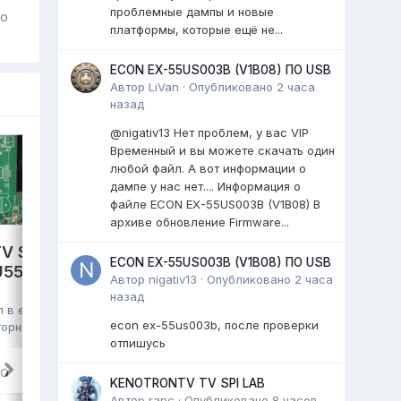
проблемные дампы и новые
го
платформы, которые ещё не...
ECON EX-55US003B (V1B08) ПО USB
Автор
LiVan
·
Опубликовано
2 часа
назад
@nigativ13 Нет проблем, у вас VIP
Временный и вы можете скачать один
любой файл. А вот информации о
дампе у нас нет.... Информация о
файле ECON EX-55US003B (V1B08) В
архиве обновление Firmware...
V S2 PRO,
ECON EX-55US003B (V1B08) ПО USB
GAZER TV49-US2G,
VU550CSDX
Автор
nigativ13
·
Опубликовано
2 часа
HK.T.RT2861V09,
назад
HV490QUB, eMMC Toshiba
л в
eMMC,
econ ex-55us003b, после проверки
016G30 16GB, полный дамп
торник в 06:57
,
отпишусь
kmm
опубликовал файл в
eMMC, NAND
FLASH FULL SET
,
29 июля
, файл
RO
KENOTRONTV TV SPI LAB
TV GAZER EMMC Dump
Автор
ranc
·
Опубликовано
8 часов