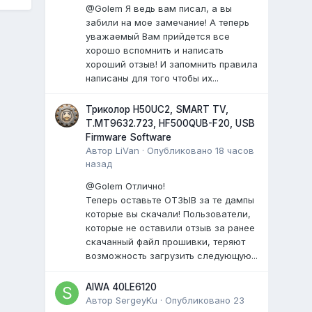
@Golem Я ведь вам писал, а вы
забили на мое замечание! А теперь
уважаемый Вам прийдется все
хорошо вспомнить и написать
хороший отзыв! И запомнить правила
написаны для того чтобы их...
Триколор H50UC2, SMART TV,
T.MT9632.723, HF500QUB-F20, USB
Firmware Software
Автор
LiVan
·
Опубликовано
18 часов
назад
@Golem Отлично!
Теперь оставьте ОТЗЫВ за те дампы
которые вы скачали! Пользователи,
которые не оставили отзыв за ранее
скачанный файл прошивки, теряют
возможность загрузить следующую...
AIWA 40LE6120
Автор
SergeyKu
·
Опубликовано
23