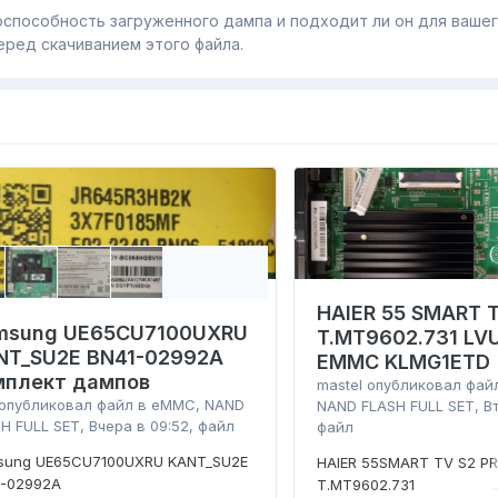
способность загруженного дампa и подходит ли он для ваше
еред скачиванием этого файла.
HAIER 55 SMART T
msung UE65CU7100UXRU
T.MT9602.731 L
NT_SU2E BN41-02992A
EMMC KLMG1ETD
мплект дампов
mastel
опубликовал фай
опубликовал файл в
eMMC, NAND
NAND FLASH FULL SET
,
В
H FULL SET
,
Вчера в 09:52
, файл
файл
sung UE65CU7100UXRU KANT_SU2E
HAIER 55SMART TV S2 P
1-02992A
T.MT9602.731