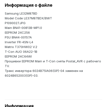
Информация о файле
Samsung LE32M87BD
Model Code LE37M87BDX/BWT
P1090027.JPG
Main BN41-00813B-MP1.0
EEPROM 24C256
PSU BN44-00157A
Inverter FR-4SN-L4
Matrix T370HW02 V.2
T-Con AUO 06A22-1B
EEPROM 24C64WI
Прошивки EEPROM Main и T-Con сняты Postal_AVR c рабочего
TV.
Транс инвертора 6024B75IA06(GP)-04 заменен на
6024B652003(GP)-03.
Информация