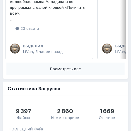
волшебная лампа Алладина и не
программа с одной кнопкой «Починить
всё».
...
23 ответа
ВЫДЕЛИЛ
ВЫДЕЛ
LiVan
,
5 часов назад
LiVan
,
П
Посмотреть все
Статистика Загрузок
9 397
2 860
1 669
Файлы
Комментариев
Отзывов
ПОСЛЕДНИЙ ФАЙЛ