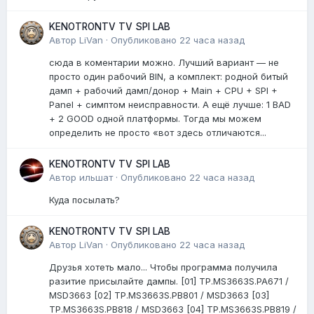
KENOTRONTV TV SPI LAB
Автор
LiVan
·
Опубликовано
22 часа назад
сюда в коментарии можно. Лучший вариант — не
просто один рабочий BIN, а комплект: родной битый
дамп + рабочий дамп/донор + Main + CPU + SPI +
Panel + симптом неисправности. А ещё лучше: 1 BAD
+ 2 GOOD одной платформы. Тогда мы можем
определить не просто «вот здесь отличаются...
KENOTRONTV TV SPI LAB
Автор
ильшат
·
Опубликовано
22 часа назад
Куда посылать?
KENOTRONTV TV SPI LAB
Автор
LiVan
·
Опубликовано
22 часа назад
Друзья хотеть мало... Чтобы программа получила
разитие присылайте дампы. [01] TP.MS3663S.PA671 /
MSD3663 [02] TP.MS3663S.PB801 / MSD3663 [03]
TP.MS3663S.PB818 / MSD3663 [04] TP.MS3663S.PB819 /