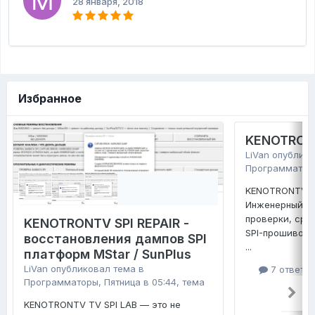
28 января, 2018
Избранное
KENOTRONT
LiVan
опублико
Программатор
KENOTRONTV TV
Инженерный ко
проверки, сра
KENOTRONTV SPI REPAIR -
SPI-прошивок 
восстановления дампов SPI
...
платформ MStar / SunPlus
LiVan
опубликовал тема в
7 ответо
Программаторы
,
Пятница в 05:44
, тема
KENOTRONTV TV SPI LAB — это не