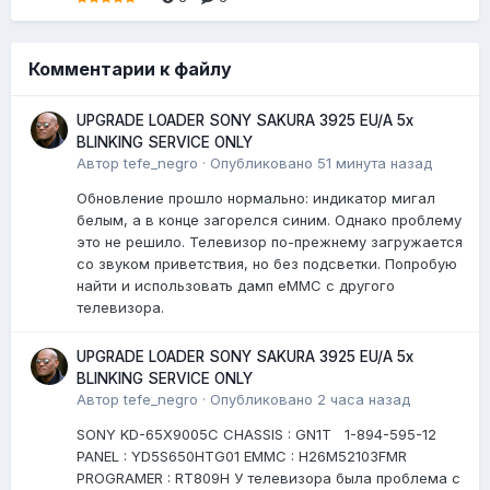
Комментарии к файлу
UPGRADE LOADER SONY SAKURA 3925 EU/A 5x
BLINKING SERVICE ONLY
Автор
tefe_negro
·
Опубликовано
51 минута назад
Обновление прошло нормально: индикатор мигал
белым, а в конце загорелся синим. Однако проблему
это не решило. Телевизор по-прежнему загружается
со звуком приветствия, но без подсветки. Попробую
найти и использовать дамп eMMC с другого
телевизора.
UPGRADE LOADER SONY SAKURA 3925 EU/A 5x
BLINKING SERVICE ONLY
Автор
tefe_negro
·
Опубликовано
2 часа назад
SONY KD-65X9005C CHASSIS : GN1T 1-894-595-12
PANEL : YD5S650HTG01 EMMC : H26M52103FMR
PROGRAMER : RT809H У телевизора была проблема с