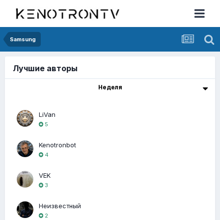
Samsung
Лучшие авторы
Неделя
LiVan
5
Kenotronbot
4
VEK
3
Неизвестный
2