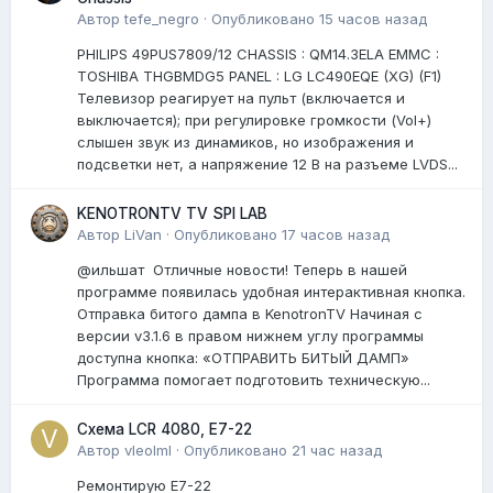
Автор
tefe_negro
·
Опубликовано
15 часов назад
PHILIPS 49PUS7809/12 CHASSIS : QM14.3ELA EMMC :
TOSHIBA THGBMDG5 PANEL : LG LC490EQE (XG) (F1)
Телевизор реагирует на пульт (включается и
выключается); при регулировке громкости (Vol+)
слышен звук из динамиков, но изображения и
подсветки нет, а напряжение 12 В на разъеме LVDS...
KENOTRONTV TV SPI LAB
Автор
LiVan
·
Опубликовано
17 часов назад
@ильшат Отличные новости! Теперь в нашей
программе появилась удобная интерактивная кнопка.
Отправка битого дампа в KenotronTV Начиная с
версии v3.1.6 в правом нижнем углу программы
доступна кнопка: «ОТПРАВИТЬ БИТЫЙ ДАМП»
Программа помогает подготовить техническую...
Схема LCR 4080, E7-22
Автор
vleolml
·
Опубликовано
21 час назад
Ремонтирую E7-22