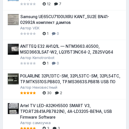
12
7
Samsung UE65CU7100UXRU KANT_SU2E BN41-
02992A комплект дампов
Автор
VEK
1
0
ANTTEQ E32 AH1.Q1L — NTM3663.4G500,
MSD3663LSAT-W2, LQ315T3NC64-2, ZB25VQ64
Автор
Kenotronbot
1
0
POLARLINE 32PL13TC-SM, 32PL53TC-SM, 32PL54TC,
TP.MTK5510S.PB803, TP.MS3663S.PB818 USB ПО
Автор
Неизвестный
30
2
Artel TV LED-A32KH5500 SMART V3,
TPD.RT2841A.PB782(N), 4A-LD3205-BE1HA, USB
Firmware Software
Автор
самоучка
3
3