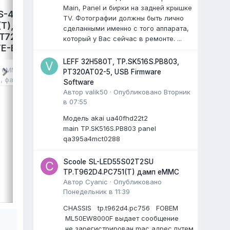
Main, Panel и бирки на задней крышке
S-4300,
LEFF 50U540S,
TV. Фотографии должны быть лично
T),
TP.SK706S.PC822. Damp
сделанными именно с того аппарата,
T72690,
eMMC.
который у Вас сейчас в ремонте. ...
E-B041,
avdalev
опубликовал файл в
eMMC,
NAND FLASH FULL SET
,
17 июля
, файл
LEFF 32H580T, TP.SK516S.PB803,
в
eMMC, NAND
PT320AT02-5, USB Firmware
LEFF 50U540S Яндекс ТВ.
я
, файл
Software
Main: TP.SK706S.PC822
Автор
valik50
·
Опубликовано
Вторник
Cpu: MT9632EAATDB
в 07:55
Panel: CC500PV5D
...
)
Модель akai ua40fhd22t2
main TP.SK516S.PB803 panel
0 ответов
qa395a4mct0288
Scoole SL-LED55S02T2SU
TP.T962D4.PC751(T) дамп eMMC
ВЫДЕЛИЛ
Автор
Cyanic
·
Опубликовано
LiVan
,
17 июля
Понедельник в 11:39
CHASSIS tp.t962d4.pc756 FOBEM
ML50EW8000F выдает сообщение
не зарегистрирован mac адрес путем