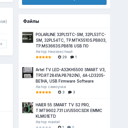
Файлы
вов)
POLARLINE 32PL13TC-SM, 32PL53TC-
SM, 32PL54TC, TP.MTK5510S.PB803,
0
TP.MS3663S.PB818 USB ПО
Автор
Неизвестный
29
1
Artel TV LED-A32KH5500 SMART V3,
TPD.RT2841A.PB782(N), 4A-LD3205-
BE1HA, USB Firmware Software
Автор
самоучка
3
3
HAIER 55 SMART TV S2 PRO,
T.MT9602.731 LVU550CSDX EMMC
KLMG1ETD
Автор
mastel
1
0