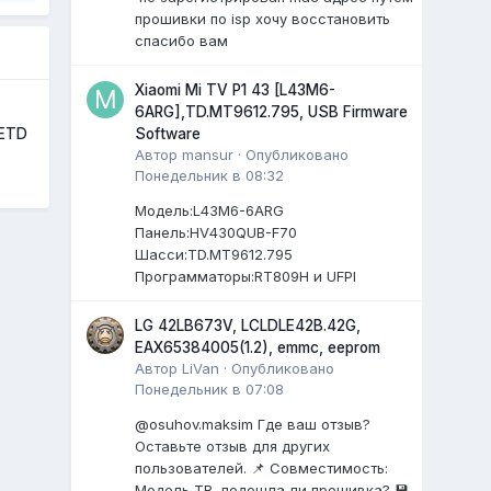
прошивки по isp хочу восстановить
спасибо вам
Xiaomi Mi TV P1 43 [L43M6-
6ARG],TD.MT9612.795, USB Firmware
Software
1ETD
Автор
mansur
·
Опубликовано
Понедельник в 08:32
Модель:L43M6-6ARG
Панель:HV430QUB-F70
Шасси:TD.MT9612.795
Программаторы:RT809H и UFPI
LG 42LB673V, LCLDLE42B.42G,
EAX65384005(1.2), emmc, eeprom
Автор
LiVan
·
Опубликовано
Понедельник в 07:08
@osuhov.maksim Где ваш отзыв?
Оставьте отзыв для других
пользователей. 📌 Совместимость:
Модель ТВ, подошла ли прошивка? 💾