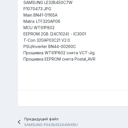
SAMSUNG LE32B450C7W
P1070473.JPG
Main BN41-01165A
Matrix LTF320AP06
MCU WT61P802
EEPROM 2GB (24C1024) - IC3001
T-Con 320AP03C21 V2.0
PSU/Inverter BN44-00260C
Прошивка WT61P802 снята VCT-Jig
Прошивка EEPROM снята Postal_AVR
Предыдущий файл
SAMSUNG PS43E452A4WXRU