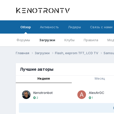
Обзор
Активность
Лидеры
Связь с нами
Форумы
Загрузки
Клубы
Правила
Мод
Главная
Загрузки
Flash, eeprom TFT, LCD TV
Sams
Лучшие авторы
Неделя
Месяц
Kenotronbot
AlexArGC
2
1