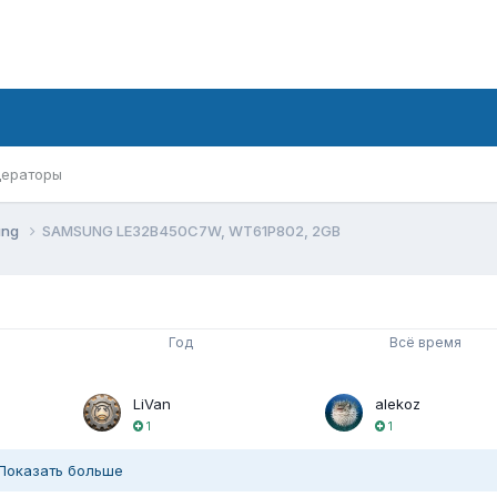
ераторы
ung
SAMSUNG LE32B450C7W, WT61P802, 2GB
Год
Всё время
LiVan
alekoz
1
1
Показать больше