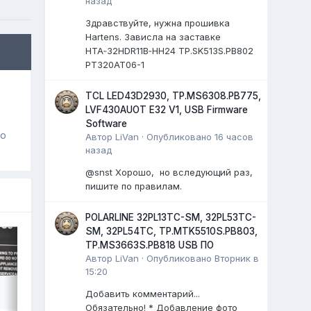
назад
Здравствуйте, нужна прошивка
Hartens. Зависла на заставке
HTA‑32HDR11B‑HH24 TP.SK513S.PB802
PT320AT06-1
TCL LED43D2930, TP.MS6308.PB775,
LVF430AUOT E32 V1, USB Firmware
Software
го
Автор
LiVan
·
Опубликовано
16 часов
назад
@snst Хорошо, но вследующий раз,
пишите по правилам.
POLARLINE 32PL13TC-SM, 32PL53TC-
SM, 32PL54TC, TP.MTK5510S.PB803,
TP.MS3663S.PB818 USB ПО
Автор
LiVan
·
Опубликовано
Вторник в
15:20
Добавить комментарий...
Обязательно! * Добавление фото