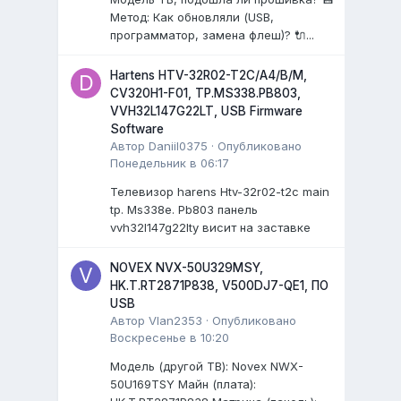
Метод: Как обновляли (USB,
программатор, замена флеш)? 🔌...
Hartens HTV-32R02-T2C/A4/B/M,
CV320H1-F01, TP.MS338.PB803,
VVH32L147G22LT, USB Firmware
Software
Автор
Daniil0375
·
Опубликовано
Понедельник в 06:17
Телевизор harens Htv-32r02-t2c main
tp. Ms338e. Pb803 панель
vvh32l147g22lty висит на заставке
NOVEX NVX-50U329MSY,
HK.T.RT2871P838, V500DJ7-QE1, ПО
USB
Автор
Vlan2353
·
Опубликовано
Воскресенье в 10:20
Модель (другой ТВ): Novex NWX-
50U169TSY Майн (плата):