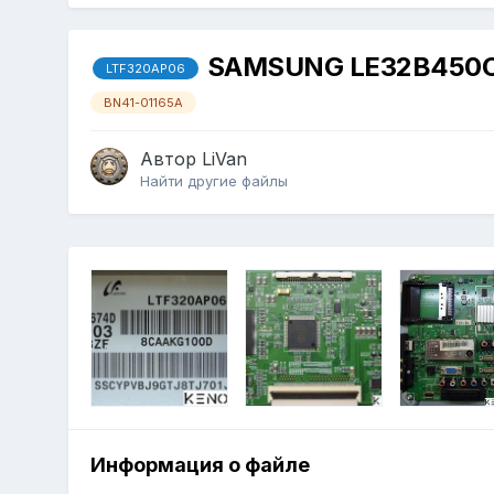
SAMSUNG LE32B450C
LTF320AP06
BN41-01165A
Автор
LiVan
Найти другие файлы
Информация о файле