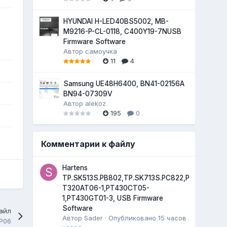
HYUNDAI H-LED40BS5002, MB-
M9216-P-CL-0118, C400Y19-7NUSB
Firmware Software
Автор
самоучка
11
4
Samsung UE48H6400, BN41-02156A
BN94-07309V
Автор
alekoz
195
0
Комментарии к файлу
Hartens
TP.SK513S.PB802,TP.SK713S.PC822,P
T320AT06-1,PT430CT05-
1,PT430GT01-3, USB Firmware
Software
айл
Автор
Sader
·
Опубликовано
15 часов
P06