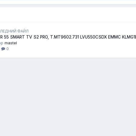
ЛЕДНИЙ ФАЙЛ
ER 55 SMART TV S2 PRO, T.MT9602.731 LVU550CSDX EMMC KLMG
ор
mastel
1
0