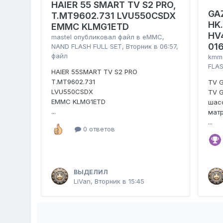
HAIER 55 SMART TV S2 PRO,
GA
T.MT9602.731 LVU550CSDX
HK
EMMC KLMG1ETD
HV
mastel
опубликовал файл в
eMMC,
01
NAND FLASH FULL SET
,
Вторник в 06:57
,
файл
kmm
FLAS
HAIER 55SMART TV S2 PRO
T.MT9602.731
TV 
LVU550CSDX
TV 
EMMC KLMG1ETD
шасс
...
мат
...
0 ответов
ВЫДЕЛИЛ
LiVan
,
Вторник в 15:45