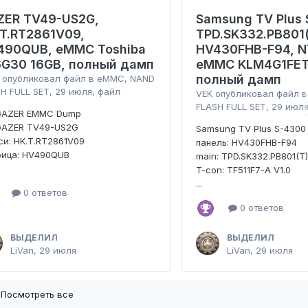
ZER TV49-US2G,
Samsung TV Plus 
.T.RT2861V09,
TPD.SK332.PB801(
490QUB, eMMC Toshiba
HV430FHB-F94, N
6G30 16GB, полный дамп
eMMC KLM4G1FET
полный дамп
опубликовал файл в
eMMC, NAND
H FULL SET
,
29 июля
, файл
VEK
опубликовал файл 
FLASH FULL SET
,
29 июл
GAZER EMMC Dump
GAZER TV49-US2G
Samsung TV Plus S-4300
и: HK.T.RT2861V09
панель: HV430FHB-F94
рица: HV490QUB
main: TPD.SK332.PB801(T
T-con: TF511F7-A V1.0
...
0 ответов
0 ответов
ВЫДЕЛИЛ
ВЫДЕЛИЛ
LiVan
,
29 июля
LiVan
,
29 июля
Посмотреть все