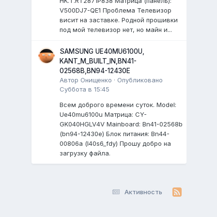
HK.T.RT2871P838 Матрица (панель):
V500DJ7-QE1 Проблема Телевизор
висит на заставке. Родной прошивки
под мой телевизор нет, но майн и...
SAMSUNG UE40MU6100U,
KANT_M_BUILT_IN,BN41-
02568B,BN94-12430E
Автор
Онищенко
·
Опубликовано
Суббота в 15:45
Всем доброго времени суток. Model:
Ue40mu6100u Матрица: CY-
GK040HGLV4V Mainboard: Bn41-02568b
(bn94-12430e) Блок питания: Bn44-
00806a (l40s6_fdy) Прошу добро на
загрузку файла.
Активность