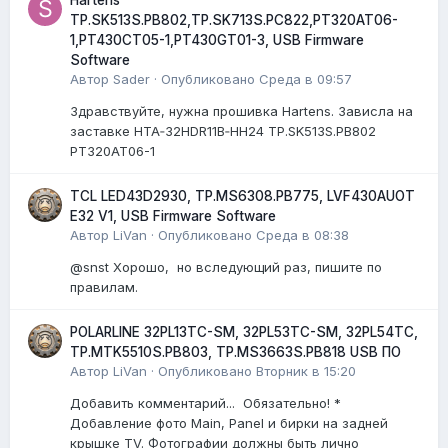
TP.SK513S.PB802,TP.SK713S.PC822,PT320AT06-
1,PT430CT05-1,PT430GT01-3, USB Firmware
Software
Автор
Sader
·
Опубликовано
Среда в 09:57
Здравствуйте, нужна прошивка Hartens. Зависла на
заставке HTA‑32HDR11B‑HH24 TP.SK513S.PB802
PT320AT06-1
TCL LED43D2930, TP.MS6308.PB775, LVF430AUOT
E32 V1, USB Firmware Software
Автор
LiVan
·
Опубликовано
Среда в 08:38
@snst Хорошо, но вследующий раз, пишите по
правилам.
POLARLINE 32PL13TC-SM, 32PL53TC-SM, 32PL54TC,
TP.MTK5510S.PB803, TP.MS3663S.PB818 USB ПО
Автор
LiVan
·
Опубликовано
Вторник в 15:20
Добавить комментарий... Обязательно! *
Добавление фото Main, Panel и бирки на задней
крышке TV. Фотографии должны быть лично