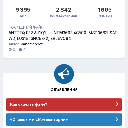
9 395
2 842
1 665
Файлы
Комментариев
Отзывов
ПОСЛЕДНИЙ ФАЙЛ
ANTTEQ E32 AH1.Q1L — NTM3663.4G500, MSD3663LSAT-
W2, LQ315T3NC64-2, ZB25VQ64
Автор
Kenotronbot
0
0
ОБЪЯВЛЕНИЯ
Как скачать файл?
«Отзывы» и «Комментарии»