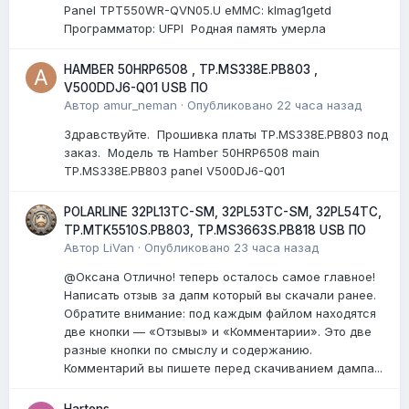
Panel TPT550WR-QVN05.U eMMC: klmag1getd
Программатор: UFPI Родная память умерла
HAMBER 50HRP6508 , TP.MS338E.PB803 ,
V500DDJ6-Q01 USB ПО
Автор
amur_neman
·
Опубликовано
22 часа назад
Здравствуйте. Прошивка платы TP.MS338E.PB803 под
заказ. Модель тв Hamber 50HRP6508 main
TP.MS338E.PB803 panel V500DJ6-Q01
POLARLINE 32PL13TC-SM, 32PL53TC-SM, 32PL54TC,
TP.MTK5510S.PB803, TP.MS3663S.PB818 USB ПО
Автор
LiVan
·
Опубликовано
23 часа назад
@Оксана Отлично! теперь осталось самое главное!
Написать отзыв за дапм который вы скачали ранее.
Обратите внимание: под каждым файлом находятся
две кнопки — «Отзывы» и «Комментарии». Это две
разные кнопки по смыслу и содержанию.
Комментарий вы пишете перед скачиванием дампа...
Hartens