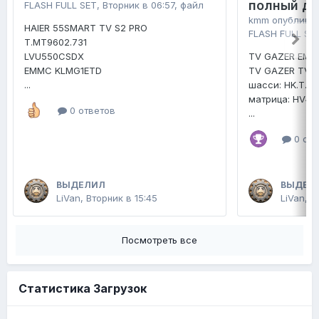
полный д
FLASH FULL SET
,
Вторник в 06:57
, файл
kmm
опублико
HAIER 55SMART TV S2 PRO
FLASH FULL SE
T.MT9602.731
LVU550CSDX
TV GAZER EMM
EMMC KLMG1ETD
TV GAZER TV4
...
шасси: HK.T.R
матрица: HV4
0 ответов
...
0 отв
ВЫДЕЛИЛ
ВЫДЕЛ
LiVan
,
Вторник в 15:45
LiVan
,
2
Посмотреть все
Статистика Загрузок