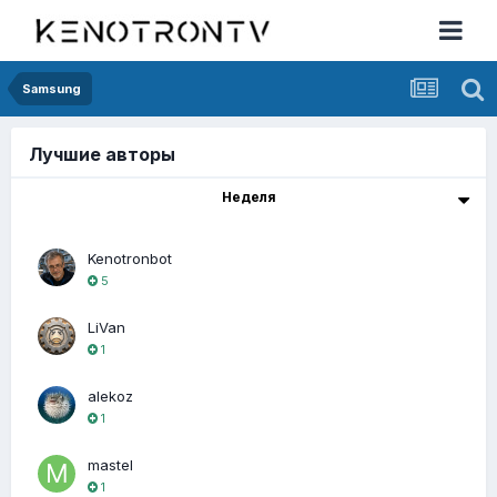
Samsung
Лучшие авторы
Неделя
Kenotronbot
5
LiVan
1
alekoz
1
mastel
1