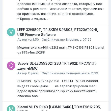
сделанными именно с того аппарата, который у Вас
сейчас в ремонте. Указываем текстом, буквами как
на оригинале, название ТВ и его содержимое.
* Бренд и модель...
LEFF 32H580T, TP.SK516S.PB803, PT320AT02-5,
USB Firmware Software
Автор
valik50
·
Опубликовано
Вторник в 07:55
Модель akai ua40fhd22t2 main TP.SK516S.PB803 panel
qa395a4mct0288
Scoole SL-LED55S02T2SU TP.T962D4.PC751(T)
дамп eMMC
Автор
Cyanic
·
Опубликовано
Понедельник в 11:39
CHASSIS tp.t962d4.pc756 FOBEM ML50EW8000F
выдает сообщение не зарегистрирован mac
адрес путем прошивки по isp хочу восстановить
спасибо вам
Xiaomi Mi TV P1 43 [L43M6-6ARG],TD.MT9612.795,