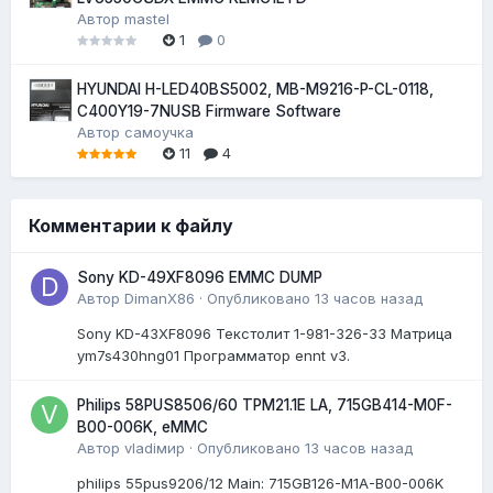
Автор
mastel
1
0
HYUNDAI H-LED40BS5002, MB-M9216-P-CL-0118,
C400Y19-7NUSB Firmware Software
Автор
самоучка
11
4
Комментарии к файлу
Sony KD-49XF8096 EMMC DUMP
Автор
DimanX86
·
Опубликовано
13 часов назад
Sony KD-43XF8096 Текстолит 1-981-326-33 Матрица
ym7s430hng01 Программатор ennt v3.
Philips 58PUS8506/60 TPM21.1E LA, 715GB414-M0F-
B00-006K, eMMC
Автор
vladiмир
·
Опубликовано
13 часов назад
philips 55pus9206/12 Мain: 715GB126-M1A-B00-006K