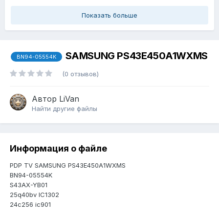
Показать больше
SAMSUNG PS43E450A1WXMS
BN94-05554K
(0 отзывов)
Автор
LiVan
Найти другие файлы
Информация о файле
PDP TV SAMSUNG PS43E450A1WXMS
BN94-05554K
S43AX-YB01
25q40bv IC1302
24c256 ic901