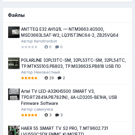
Файлы
ANTTEQ E32 AH1.Q1L — NTM3663.4G500,
MSD3663LSAT-W2, LQ315T3NC64-2, ZB25VQ64
Автор
Kenotronbot
0
0
POLARLINE 32PL13TC-SM, 32PL53TC-SM, 32PL54TC,
TP.MTK5510S.PB803, TP.MS3663S.PB818 USB ПО
Автор
Неизвестный
29
2
Artel TV LED-A32KH5500 SMART V3,
TPD.RT2841A.PB782(N), 4A-LD3205-BE1HA, USB
Firmware Software
Автор
самоучка
3
3
HAIER 55 SMART TV S2 PRO, T.MT9602.731
LVU550CSDX EMMC KLMG1ETD