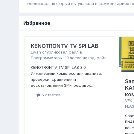
телевизора, который вы указали в комментариях п
Избранное
KENOTRONTV TV SPI LAB
LiVan
опубликовал файл в
Программаторы
,
19 часов назад
, файл
KENOTRONTV TV SPI LAB 3.0
Инженерный комплекс для анализа,
проверки, сравнения и
Sa
восстановления SPI-прошивок...
KA
ко
6 ответов
VEK
FLAS
Sam
BN4
пан
main