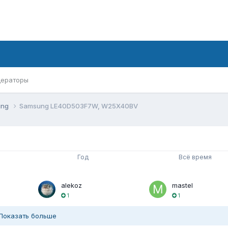
ераторы
ung
Samsung LE40D503F7W, W25X40BV
Год
Всё время
alekoz
mastel
1
1
Показать больше