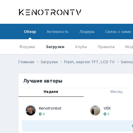
Обзор
Активность
Лидеры
Связь с нами
Форумы
Загрузки
Клубы
Правила
Мод
Главная
Загрузки
Flash, eeprom TFT, LCD TV
Sams
Лучшие авторы
Неделя
Месяц
Kenotronbot
VEK
4
3