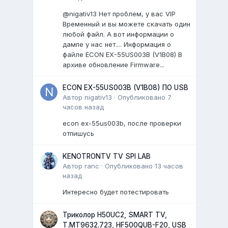
@nigativ13 Нет проблем, у вас VIP
Временный и вы можете скачать один
любой файл. А вот информации о
дампе у нас нет.... Информация о
файле ECON EX-55US003B (V1B08) В
архиве обновление Firmware...
ECON EX-55US003B (V1B08) ПО USB
Автор
nigativ13
·
Опубликовано
7
часов назад
econ ex-55us003b, после проверки
отпишусь
KENOTRONTV TV SPI LAB
Автор
ranc
·
Опубликовано
13 часов
назад
Интересно будет потестировать
Триколор H50UC2, SMART TV,
T.MT9632.723, HF500QUB-F20, USB