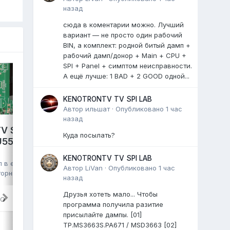
назад
сюда в коментарии можно. Лучший
вариант — не просто один рабочий
BIN, а комплект: родной битый дамп +
рабочий дамп/донор + Main + CPU +
SPI + Panel + симптом неисправности.
А ещё лучше: 1 BAD + 2 GOOD одной...
KENOTRONTV TV SPI LAB
Автор
ильшат
·
Опубликовано
1 час
назад
V S2 PRO,
Куда посылать?
GAZER TV49-US2G,
VU550CSDX
HK.T.RT2861V09,
KENOTRONTV TV SPI LAB
HV490QUB, eMMC Toshiba
л в
eMMC,
Автор
LiVan
·
Опубликовано
1 час
016G30 16GB, полный дамп
торник в 06:57
,
назад
kmm
опубликовал файл в
eMMC, NAND
FLASH FULL SET
,
29 июля
, файл
Друзья хотеть мало... Чтобы
RO
программа получила разитие
TV GAZER EMMC Dump
присылайте дампы. [01]
TV GAZER TV49-US2G
TP.MS3663S.PA671 / MSD3663 [02]