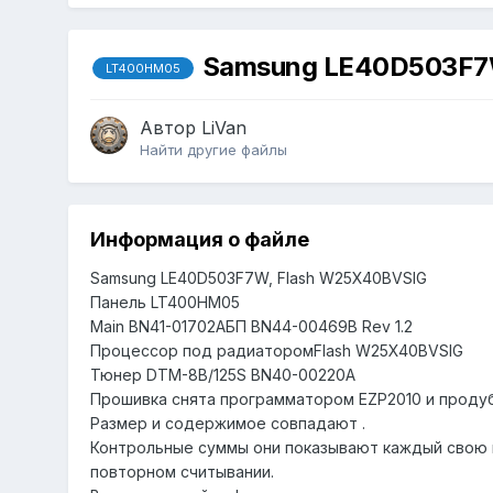
Samsung LE40D503F
LT400HM05
Автор
LiVan
Найти другие файлы
Информация о файле
Samsung LE40D503F7W, Flash W25X40BVSIG
Панель LT400HM05
Main BN41-01702AБП BN44-00469B Rev 1.2
Процессор под радиаторомFlash W25X40BVSIG
Тюнер DTM-8B/125S BN40-00220A
Прошивка снята программатором EZP2010 и проду
Размер и содержимое совпадают .
Контрольные суммы они показывают каждый свою 
повторном считывании.