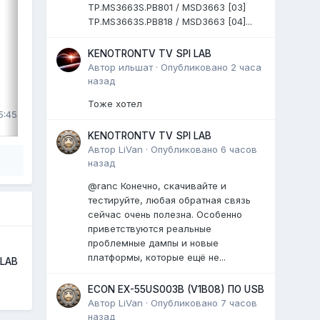
шасси: HK.T.RT2861V09
TP.MS3663S.PB801 / MSD3663 [03]
матрица: HV490QUB
TP.MS3663S.PB818 / MSD3663 [04]...
...
KENOTRONTV TV SPI LAB
0 ответов
Автор
ильшат
·
Опубликовано
2 часа
назад
ВЫДЕЛИЛ
Тоже хотел
5:45
LiVan
,
29 июля
KENOTRONTV TV SPI LAB
Автор
LiVan
·
Опубликовано
6 часов
назад
@ranc Конечно, скачивайте и
тестируйте, любая обратная связь
сейчас очень полезна. Особенно
приветствуются реальные
проблемные дампы и новые
платформы, которые ещё не...
 LAB
ECON EX-55US003B (V1B08) ПО USB
Автор
LiVan
·
Опубликовано
7 часов
назад