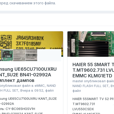
еред скачиванием этого файла.
HAIER 55 SMART T
msung UE65CU7100UXRU
T.MT9602.731 L
NT_SU2E BN41-02992A
EMMC KLMG1ETD
мплект дампов
mastel
опубликовал фай
опубликовал файл в
eMMC, NAND
NAND FLASH FULL SET
,
В
H FULL SET
,
Вчера в 09:52
, файл
файл
sung UE65CU7100UXRU KANT_SU2E
HAIER 55SMART TV S2 P
1-02992A
T.MT9602.731
ель: CY-BC065HGSV1H
LVU550CSDX
: BN41-02992A KANT_SU2E