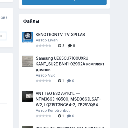
вов)
Файлы
KENOTRONTV TV SPI LAB
0
Автор
LiVan
3
6
Samsung UE65CU7100UXRU
KANT_SU2E BN41-02992A комплект
дампов
Автор
VEK
1
0
ANTTEQ E32 AH1.Q1L —
NTM3663.4G500, MSD3663LSAT-
W2, LQ315T3NC64-2, ZB25VQ64
Автор
Kenotronbot
1
0