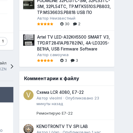
POLARLINE 32PL13TC-SM, 32PL53TC-
SM, 32PL54TC, TP.MTK5510S.PB803,
TP.MS3663S.PB818 USB ПО
Автор
Неизвестный
30
2
Artel TV LED-A32KH5500 SMART V3,
1
TPD.RT2841A.PB782(N), 4A-LD3205-
BE1HA, USB Firmware Software
Автор
самоучка
3
3
айл
XZN
Комментарии к файлу
Схема LCR 4080, E7-22
Автор
vleolml
·
Опубликовано
23
минуты назад
Ремонтирую E7-22
KENOTRONTV TV SPI LAB
го
Автор
LiVan
·
Опубликовано
1 час