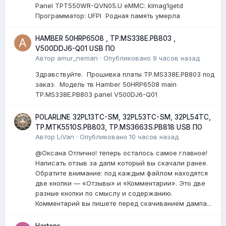
Panel TPT550WR-QVN05.U eMMC: klmag1getd
Программатор: UFPI Родная память умерла
HAMBER 50HRP6508 , TP.MS338E.PB803 ,
V500DDJ6-Q01 USB ПО
Автор
amur_neman
·
Опубликовано
9 часов назад
Здравствуйте. Прошивка платы TP.MS338E.PB803 под
заказ. Модель тв Hamber 50HRP6508 main
TP.MS338E.PB803 panel V500DJ6-Q01
POLARLINE 32PL13TC-SM, 32PL53TC-SM, 32PL54TC,
TP.MTK5510S.PB803, TP.MS3663S.PB818 USB ПО
Автор
LiVan
·
Опубликовано
10 часов назад
@Оксана Отлично! теперь осталось самое главное!
Написать отзыв за дапм который вы скачали ранее.
Обратите внимание: под каждым файлом находятся
две кнопки — «Отзывы» и «Комментарии». Это две
разные кнопки по смыслу и содержанию.
Комментарий вы пишете перед скачиванием дампа...
Hartens