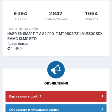
9 394
2 842
1 664
Файлы
Комментариев
Отзывов
ПОСЛЕДНИЙ ФАЙЛ
HAIER 55 SMART TV S2 PRO, T.MT9602.731 LVU550CSDX
EMMC KLMG1ETD
Автор
mastel
1
0
ОБЪЯВЛЕНИЯ
Как скачать файл?
«Отзывы» и «Комментарии»