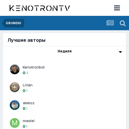
GRUNDIG
Лучшие авторы
Неделя
Kenotronbot
3
LiVan
1
alekoz
1
mastel
1