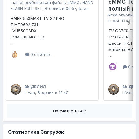
eMMC Tosh
mastel
опубликовал файл в
eMMC, NAND
полный д
FLASH FULL SET
,
Вторник в 06:57
, файл
kmm
опублико
HAIER 55SMART TV S2 PRO
FLASH FULL SE
T.MT9602.731
LVU550CSDX
TV GAZER EMM
EMMC KLMG1ETD
TV GAZER TV4
...
шасси: HK.T.R
матрица: HV4
0 ответов
...
0 отв
ВЫДЕЛИЛ
ВЫДЕЛ
LiVan
,
Вторник в 15:45
LiVan
,
2
Посмотреть все
Статистика Загрузок