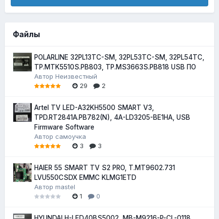
Файлы
POLARLINE 32PL13TC-SM, 32PL53TC-SM, 32PL54TC,
TP.MTK5510S.PB803, TP.MS3663S.PB818 USB ПО
Автор
Неизвестный
29
2
Artel TV LED-A32KH5500 SMART V3,
TPD.RT2841A.PB782(N), 4A-LD3205-BE1HA, USB
Firmware Software
Автор
самоучка
3
3
HAIER 55 SMART TV S2 PRO, T.MT9602.731
LVU550CSDX EMMC KLMG1ETD
Автор
mastel
1
0
HYUNDAI H-LED40BS5002, MB-M9216-P-CL-0118,