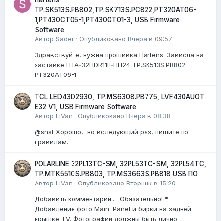
TP.SK513S.PB802,TP.SK713S.PC822,PT320AT06-
1,PT430CT05-1,PT430GT01-3, USB Firmware
Software
Автор
Sader
·
Опубликовано
Вчера в 09:57
Здравствуйте, нужна прошивка Hartens. Зависла на
заставке HTA‑32HDR11B‑HH24 TP.SK513S.PB802
PT320AT06-1
TCL LED43D2930, TP.MS6308.PB775, LVF430AUOT
E32 V1, USB Firmware Software
Автор
LiVan
·
Опубликовано
Вчера в 08:38
@snst Хорошо, но вследующий раз, пишите по
правилам.
POLARLINE 32PL13TC-SM, 32PL53TC-SM, 32PL54TC,
TP.MTK5510S.PB803, TP.MS3663S.PB818 USB ПО
Автор
LiVan
·
Опубликовано
Вторник в 15:20
Добавить комментарий... Обязательно! *
Добавление фото Main, Panel и бирки на задней
крышке TV. Фотографии должны быть лично