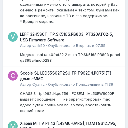
сделанными именно с того аппарата, который у Вас
сейчас в ремонте. Указываем текстом, буквами как
на оригинале, название ТВ и его содержимое.
* Бренд и модель...
LEFF 32H580T, TP.SK516S.PB803, PT320AT02-5,
USB Firmware Software
Автор
valik50
·
Опубликовано
Вторник в 07:55
Модель akai ua40fhd22t2 main TP.SK516S.PB803 panel
qa395a4mct0288
Scoole SL-LED55S02T2SU TP.T962D4.PC751(T)
дамп eMMC
Автор
Cyanic
·
Опубликовано
Понедельник в 11:39
CHASSIS tp.t962d4.pc756 FOBEM ML50EW8000F
выдает сообщение не зарегистрирован mac
адрес путем прошивки по isp хочу восстановить
спасибо вам
Xiaomi Mi TV P1 43 [L43M6-6ARG],TD.MT9612.795,