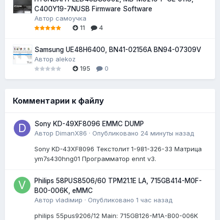
C400Y19-7NUSB Firmware Software
Автор
самоучка
11
4
Samsung UE48H6400, BN41-02156A BN94-07309V
Автор
alekoz
195
0
Комментарии к файлу
Sony KD-49XF8096 EMMC DUMP
Автор
DimanX86
·
Опубликовано
24 минуты назад
Sony KD-43XF8096 Текстолит 1-981-326-33 Матрица
ym7s430hng01 Программатор ennt v3.
Philips 58PUS8506/60 TPM21.1E LA, 715GB414-M0F-
B00-006K, eMMC
Автор
vladiмир
·
Опубликовано
1 час назад
philips 55pus9206/12 Мain: 715GB126-M1A-B00-006K