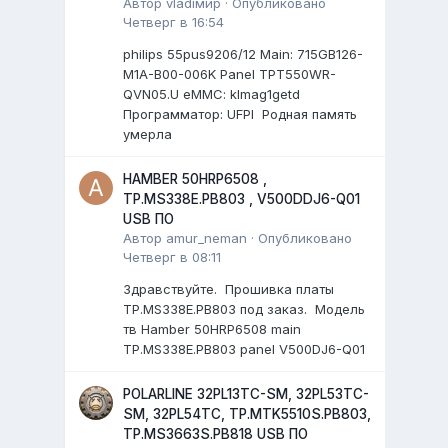
Автор
vladiмир
·
Опубликовано
Четверг в 16:54
philips 55pus9206/12 Мain: 715GB126-
M1A-B00-006K Panel TPT550WR-
QVN05.U eMMC: klmag1getd
Программатор: UFPI Родная память
умерла
HAMBER 50HRP6508 ,
TP.MS338E.PB803 , V500DDJ6-Q01
USB ПО
Автор
amur_neman
·
Опубликовано
Четверг в 08:11
Здравствуйте. Прошивка платы
TP.MS338E.PB803 под заказ. Модель
тв Hamber 50HRP6508 main
TP.MS338E.PB803 panel V500DJ6-Q01
POLARLINE 32PL13TC-SM, 32PL53TC-
SM, 32PL54TC, TP.MTK5510S.PB803,
TP.MS3663S.PB818 USB ПО