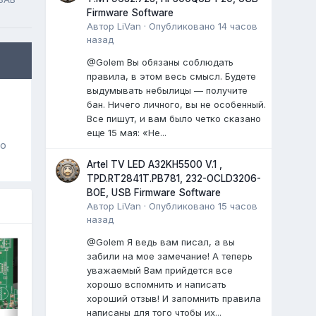
Firmware Software
Автор
LiVan
·
Опубликовано
14 часов
назад
@Golem Вы обязаны соблюдать
правила, в этом весь смысл. Будете
выдумывать небылицы — получите
бан. Ничего личного, вы не особенный.
Все пишут, и вам было четко сказано
еще 15 мая: «Не...
го
Artel TV LED A32KH5500 V.1 ,
TPD.RT2841T.PB781, 232-OCLD3206-
BOE, USB Firmware Software
Автор
LiVan
·
Опубликовано
15 часов
назад
@Golem Я ведь вам писал, а вы
забили на мое замечание! А теперь
уважаемый Вам прийдется все
хорошо вспомнить и написать
хороший отзыв! И запомнить правила
написаны для того чтобы их...