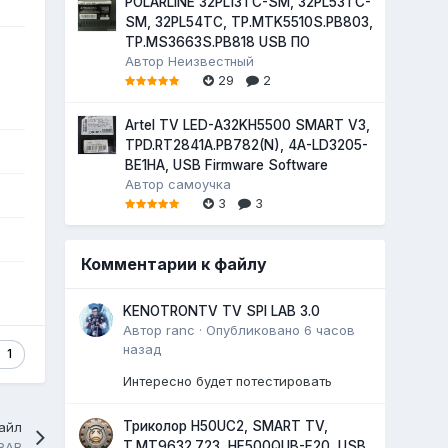
POLARLINE 32PL13TC-SM, 32PL53TC-
SM, 32PL54TC, TP.MTK5510S.PB803,
TP.MS3663S.PB818 USB ПО
Автор
Неизвестный
29
2
Artel TV LED-A32KH5500 SMART V3,
TPD.RT2841A.PB782(N), 4A-LD3205-
BE1HA, USB Firmware Software
Автор
самоучка
3
3
Комментарии к файлу
KENOTRONTV TV SPI LAB 3.0
Автор
ranc
·
Опубликовано
6 часов
назад
1
Интересно будет потестировать
Триколор H50UC2, SMART TV,
айл
T.MT9632.723, HF500QUB-F20, USB
8AB