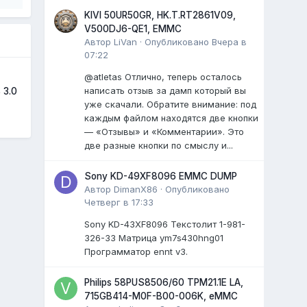
KIVI 50UR50GR, HK.T.RT2861V09,
V500DJ6-QE1, EMMC
Автор
LiVan
·
Опубликовано
Вчера в
07:22
@atletas Отлично, теперь осталось
написать отзыв за дамп который вы
 3.0
уже скачали. Обратите внимание: под
каждым файлом находятся две кнопки
— «Отзывы» и «Комментарии». Это
две разные кнопки по смыслу и...
Sony KD-49XF8096 EMMC DUMP
Автор
DimanX86
·
Опубликовано
Четверг в 17:33
Sony KD-43XF8096 Текстолит 1-981-
326-33 Матрица ym7s430hng01
Программатор ennt v3.
Philips 58PUS8506/60 TPM21.1E LA,
715GB414-M0F-B00-006K, eMMC