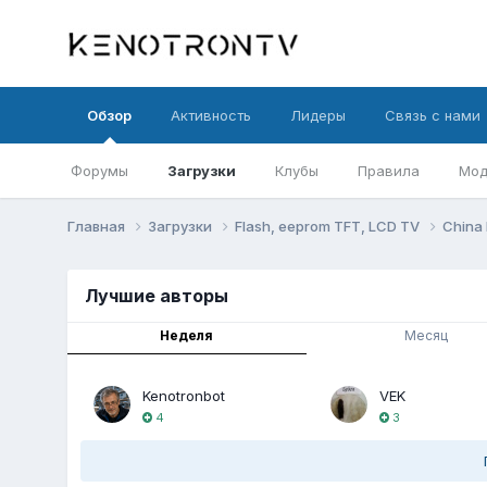
Обзор
Активность
Лидеры
Связь с нами
Форумы
Загрузки
Клубы
Правила
Мод
Главная
Загрузки
Flash, eeprom TFT, LCD TV
China
Лучшие авторы
Неделя
Месяц
Kenotronbot
VEK
4
3