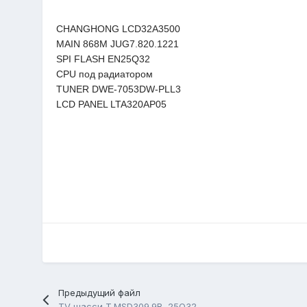
CHANGHONG LCD32A3500
MAIN 868M JUG7.820.1221
SPI FLASH EN25Q32
CPU под радиатором
TUNER DWE-7053DW-PLL3
LCD PANEL LTA320AP05
Предыдущий файл
TV шасси T.MSD309.9B, 25Q32