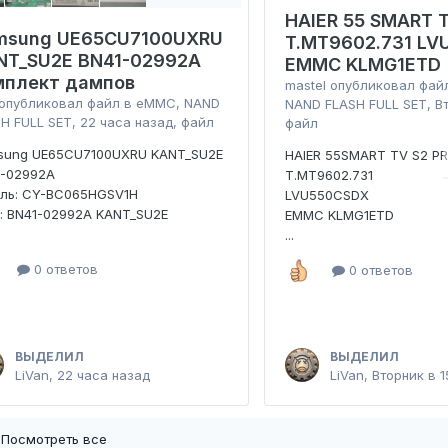
HAIER 55 SMART T
msung UE65CU7100UXRU
T.MT9602.731 L
NT_SU2E BN41-02992A
EMMC KLMG1ETD
мплект дампов
mastel
опубликовал фай
опубликовал файл в
eMMC, NAND
NAND FLASH FULL SET
,
В
H FULL SET
,
22 часа назад
, файл
файл
sung UE65CU7100UXRU KANT_SU2E
HAIER 55SMART TV S2 P
1-02992A
T.MT9602.731
ель: CY-BC065HGSV1H
LVU550CSDX
: BN41-02992A KANT_SU2E
EMMC KLMG1ETD
...
0 ответов
0 ответов
ВЫДЕЛИЛ
ВЫДЕЛИЛ
LiVan
,
22 часа назад
LiVan
,
Вторник в 1
Посмотреть все