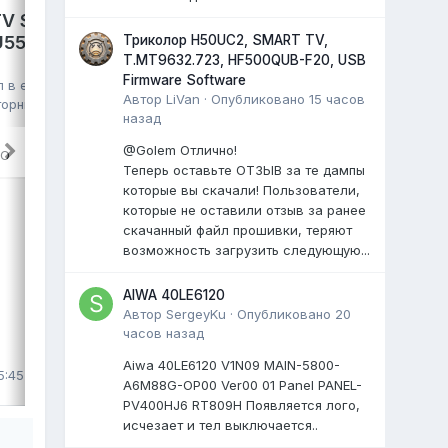
V S2 PRO,
GAZER TV49-US2G,
VU550CSDX
Триколор H50UC2, SMART TV,
HK.T.RT2861V09,
T.MT9632.723, HF500QUB-F20, USB
Firmware Software
HV490QUB, eMMC Toshiba
л в
eMMC,
Автор
LiVan
·
Опубликовано
15 часов
016G30 16GB, полный дамп
торник в 06:57
,
назад
kmm
опубликовал файл в
eMMC, NAND
FLASH FULL SET
,
29 июля
, файл
@Golem Отлично!
RO
Теперь оставьте ОТЗЫВ за те дампы
TV GAZER EMMC Dump
которые вы скачали! Пользователи,
TV GAZER TV49-US2G
которые не оставили отзыв за ранее
шасси: HK.T.RT2861V09
скачанный файл прошивки, теряют
матрица: HV490QUB
возможность загрузить следующую...
...
0 ответов
AIWA 40LE6120
Автор
SergeyKu
·
Опубликовано
20
часов назад
ВЫДЕЛИЛ
Aiwa 40LE6120 V1N09 MAIN-5800-
5:45
LiVan
,
29 июля
A6M88G-OP00 Ver00 01 Panel PANEL-
PV400HJ6 RT809H Появляется лого,
исчезает и тел выключается..