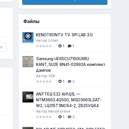
Файлы
KENOTRONTV TV SPI LAB 3.0
Автор
LiVan
1
1
0
Samsung UE65CU7100UXRU
KANT_SU2E BN41-02992A комплект
дампов
Автор
VEK
1
0
ANTTEQ E32 AH1.Q1L —
NTM3663.4G500, MSD3663LSAT-
W2, LQ315T3NC64-2, ZB25VQ64
Автор
Kenotronbot
1
0