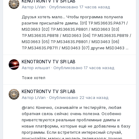
KENOTRONTV TV SPI LAB
Автор
LiVan
·
Опубликовано
17 часов назад
Друзья хотеть мало... Чтобы программа получила
разитие присылайте дампы. [01] TP.MS3663S.PA671 /
MSD3663 [02] TP.MS3663S.PB801 / MSD3663 [03]
TP.MS3663S.PB818 / MSD3663 [04] TP.MS3663S.PB819 /
MSD3663 [05] TP.MS3463S.PB801 / MSD3463 [06]
TP.MS3463S.PB711 / MSD3463 [07] другие MSD3463 ...
KENOTRONTV TV SPI LAB
Автор
ильшат
·
Опубликовано
17 часов назад
Тоже хотел
KENOTRONTV TV SPI LAB
Автор
LiVan
·
Опубликовано
22 часа назад
@ranc Конечно, скачивайте и тестируйте, любая
обратная связь сейчас очень полезна. Особенно
приветствуются реальные проблемные дампы и
новые платформы, которые ещё не добавлены в базу
программы. Если встретится интересный случай,
присылайте: марку и модель телевизора; точную...