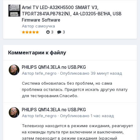
Artel TV LED-A32KH5500 SMART V3,
TPD.RT2841A.PB782(N), 4A-LD3205-BE1HA, USB
Firmware Software
Автор
самоучка
3
3
Комментарии к файлу
PHILIPS QM14.3ELA по USB.PKG
Автор
tefe_negro
·
Опубликовано
39 минут назад
Система обновилась без проблем, но сама
проблема осталась. Придется искать другую плату
для тестирования.Спасибо.
PHILIPS QM14.3ELA по USB.PKG
Автор
tefe_negro
·
Опубликовано
1 час назад
Телевизор находится в режиме ожидания, реагирует
на команды пульта при включении и выключении,
затем переходит в режим ожидания (красный