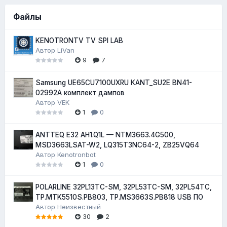
Файлы
KENOTRONTV TV SPI LAB
Автор
LiVan
9
7
Samsung UE65CU7100UXRU KANT_SU2E BN41-
02992A комплект дампов
Автор
VEK
1
0
ANTTEQ E32 AH1.Q1L — NTM3663.4G500,
MSD3663LSAT-W2, LQ315T3NC64-2, ZB25VQ64
Автор
Kenotronbot
1
0
POLARLINE 32PL13TC-SM, 32PL53TC-SM, 32PL54TC,
TP.MTK5510S.PB803, TP.MS3663S.PB818 USB ПО
Автор
Неизвестный
30
2