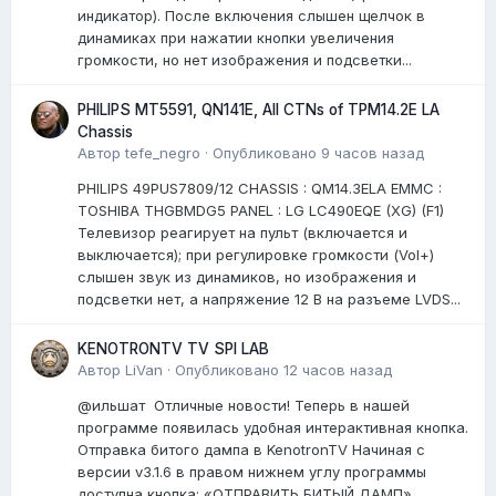
индикатор). После включения слышен щелчок в
динамиках при нажатии кнопки увеличения
громкости, но нет изображения и подсветки...
PHILIPS MT5591, QN141E, All CTNs of TPM14.2E LA
Chassis
Автор
tefe_negro
·
Опубликовано
9 часов назад
PHILIPS 49PUS7809/12 CHASSIS : QM14.3ELA EMMC :
TOSHIBA THGBMDG5 PANEL : LG LC490EQE (XG) (F1)
Телевизор реагирует на пульт (включается и
выключается); при регулировке громкости (Vol+)
слышен звук из динамиков, но изображения и
подсветки нет, а напряжение 12 В на разъеме LVDS...
KENOTRONTV TV SPI LAB
Автор
LiVan
·
Опубликовано
12 часов назад
@ильшат Отличные новости! Теперь в нашей
программе появилась удобная интерактивная кнопка.
Отправка битого дампа в KenotronTV Начиная с
версии v3.1.6 в правом нижнем углу программы
доступна кнопка: «ОТПРАВИТЬ БИТЫЙ ДАМП»