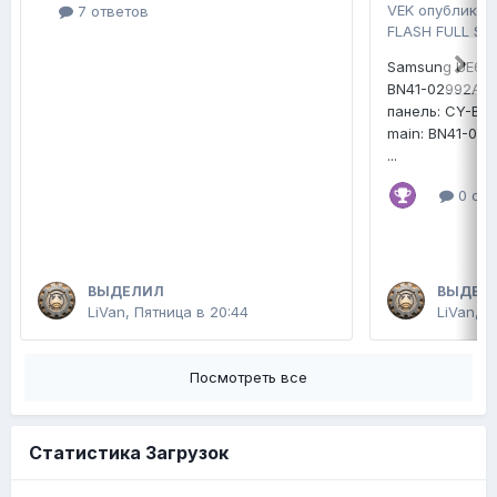
VEK
опубликов
7 ответов
FLASH FULL SE
Samsung UE65
BN41-02992A
панель: CY-B
main: BN41-02
...
0 отв
ВЫДЕЛИЛ
ВЫДЕЛ
LiVan
,
Пятница в 20:44
LiVan
,
П
Посмотреть все
Статистика Загрузок