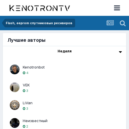
Flash, eeprom спутниковых ресиверов
Лучшие авторы
Неделя
Kenotronbot
4
VEK
3
LiVan
3
Неизвестный
2