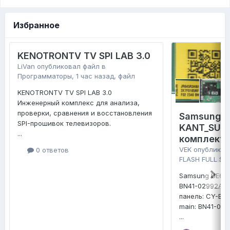
Избранное
KENOTRONTV TV SPI LAB 3.0
LiVan
опубликовал файл в
Программаторы
,
1 час назад
, файл
KENOTRONTV TV SPI LAB 3.0
Инженерный комплекс для анализа,
проверки, сравнения и восстановления
Samsung 
SPI-прошивок телевизоров.
KANT_SU2E
...
комплект 
VEK
опубликов
0 ответов
FLASH FULL SE
Samsung UE65
BN41-02992A
панель: CY-B
main: BN41-02
...