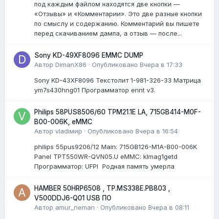
под каждым файлом находятся две кнопки —
«Отзывы» и «Комментарии». Это две разные кнопки
по смыслу и содержанию. Комментарий вы пишете
перед скачиванием дампа, а отзыв — после...
Sony KD-49XF8096 EMMC DUMP
Автор
DimanX86
·
Опубликовано
Вчера в 17:33
Sony KD-43XF8096 Текстолит 1-981-326-33 Матрица
ym7s430hng01 Программатор ennt v3.
Philips 58PUS8506/60 TPM21.1E LA, 715GB414-M0F-
B00-006K, eMMC
Автор
vladiмир
·
Опубликовано
Вчера в 16:54
philips 55pus9206/12 Мain: 715GB126-M1A-B00-006K
Panel TPT550WR-QVN05.U eMMC: klmag1getd
Программатор: UFPI Родная память умерла
HAMBER 50HRP6508 , TP.MS338E.PB803 ,
V500DDJ6-Q01 USB ПО
Автор
amur_neman
·
Опубликовано
Вчера в 08:11