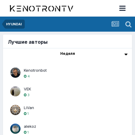
HYUNDAI
Лучшие авторы
Неделя
Kenotronbot
4
VEK
3
LiVan
1
alekoz
1