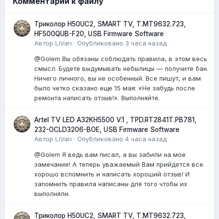
Комментарии к файлу
Триколор H50UC2, SMART TV, T.MT9632.723,
HF500QUB-F20, USB Firmware Software
Автор
LiVan
·
Опубликовано
3 часа назад
@Golem Вы обязаны соблюдать правила, в этом весь
смысл. Будете выдумывать небылицы — получите бан.
Ничего личного, вы не особенный. Все пишут, и вам
было четко сказано еще 15 мая: «Не забудь после
ремонта написать отзыв!». Выполняйте.
Artel TV LED A32KH5500 V.1 , TPD.RT2841T.PB781,
232-OCLD3206-BOE, USB Firmware Software
Автор
LiVan
·
Опубликовано
4 часа назад
@Golem Я ведь вам писал, а вы забили на мое
замечание! А теперь уважаемый Вам прийдется все
хорошо вспомнить и написать хороший отзыв! И
запомнить правила написаны для того чтобы их
выполняли.
Триколор H50UC2, SMART TV, T.MT9632.723,