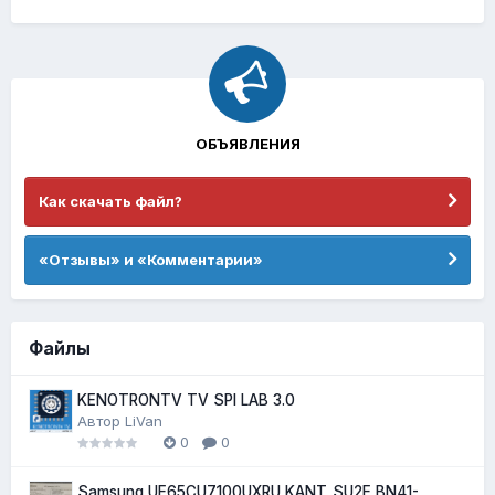
ОБЪЯВЛЕНИЯ
Как скачать файл?
«Отзывы» и «Комментарии»
Файлы
KENOTRONTV TV SPI LAB 3.0
Автор
LiVan
0
0
Samsung UE65CU7100UXRU KANT_SU2E BN41-