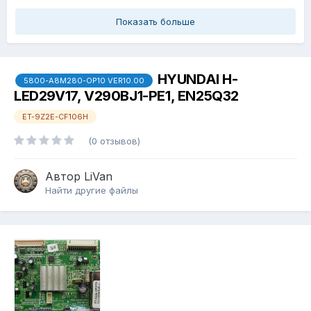
Показать больше
HYUNDAI H-
5800-A8M280-OP10 VER10.00
LED29V17, V290BJ1-PE1, EN25Q32
ET-9Z2E-CF106H
(0 отзывов)
Автор
LiVan
Найти другие файлы