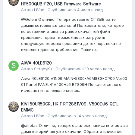
HF500QUB-F20, USB Firmware Software
Автор
LiVan
·
Опубликовано
4 часа назад
@Golem Отлично! Теперь оставьте ОТЗЫВ за те
дампы которые вы скачали! Пользователи, которые
не оставили отзыв за ранее скачанный файл
прошивки, теряют возможность загрузить
следующую версию прошивки до тех пор, пока не
выполнят данное требование. Пишите...
AIWA 40LE6120
Автор
SergeyKu
·
Опубликовано
10 часов назад
Aiwa 40LE6120 V1N09 MAIN-5800-A6M88G-OP00 Ver00
01 Panel PANEL-PV400HJ6 RT809H Появляется лого,
исчезает и тел выключается..
KIVI 50UR50GR, HK.T.RT2861V09, V500DJ6-QE1,
EMMC
Автор
LiVan
·
Опубликовано
14 часов назад
@atletas Отлично, теперь осталось написать отзыв за
дамп который вы уже скачали. Обратите внимание: