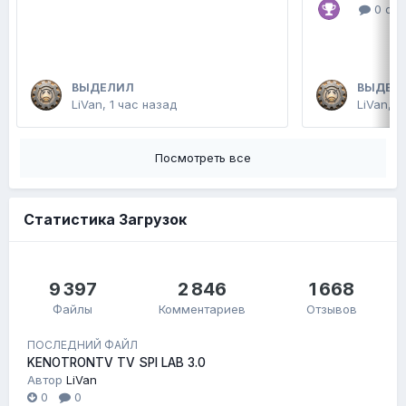
0 отв
ВЫДЕЛИЛ
ВЫДЕЛ
LiVan
,
1 час назад
LiVan
,
1
Посмотреть все
Статистика Загрузок
9 397
2 846
1 668
Файлы
Комментариев
Отзывов
ПОСЛЕДНИЙ ФАЙЛ
KENOTRONTV TV SPI LAB 3.0
Автор
LiVan
0
0