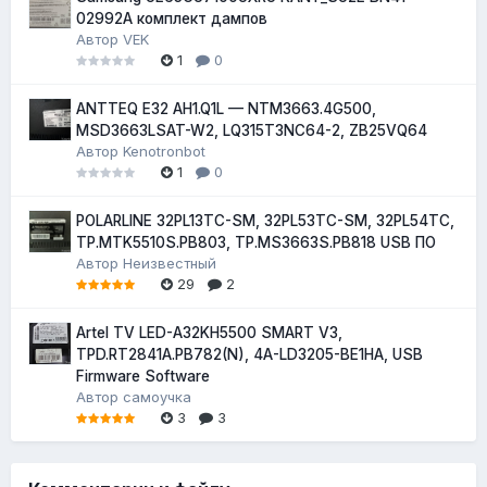
02992A комплект дампов
Автор
VEK
1
0
ANTTEQ E32 AH1.Q1L — NTM3663.4G500,
MSD3663LSAT-W2, LQ315T3NC64-2, ZB25VQ64
Автор
Kenotronbot
1
0
POLARLINE 32PL13TC-SM, 32PL53TC-SM, 32PL54TC,
TP.MTK5510S.PB803, TP.MS3663S.PB818 USB ПО
Автор
Неизвестный
29
2
Artel TV LED-A32KH5500 SMART V3,
TPD.RT2841A.PB782(N), 4A-LD3205-BE1HA, USB
Firmware Software
Автор
самоучка
3
3