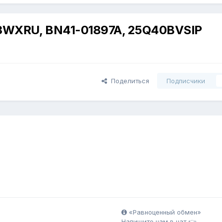
WXRU, BN41-01897A, 25Q40BVSIP
Поделиться
Подписчики
«Равноценный обмен»
Напишите нам в чат 👉