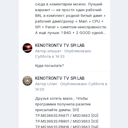
сюда в коментарии можно. Лучший
вариант — не просто один рабочий
BIN, а комплект: родной битый дамп +
рабочий дамп/донор + Main + CPU +
SPI + Panel + симптом неисправности.
А ещё лучше: 1 BAD + 2 GOOD одной...
KENOTRONTV TV SPI LAB
Автор
ильшат
·
Опубликовано
Суббота в 14:33
Куда посылать?
KENOTRONTV TV SPI LAB
Автор
LiVan
·
Опубликовано
Суббота в
14:20
Друзья хотеть мало... Чтобы
программа получила разитие
присылайте дампы. [01]
TP.MS3663S.PA671 / MSD3663 [02]
TP.MS3663S.PB801 / MSD3663 [03]
TP.MS3663S.PB818 / MSD3663 [04]...