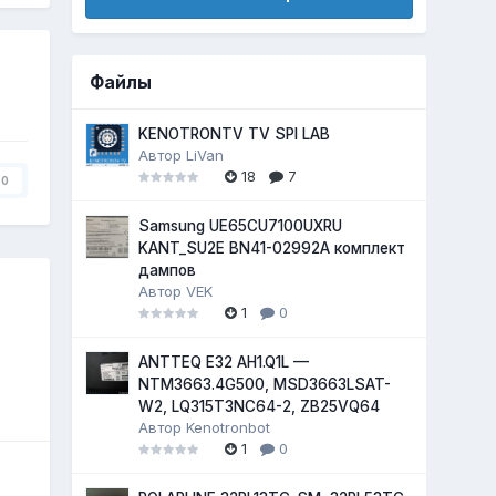
Файлы
KENOTRONTV TV SPI LAB
Автор
LiVan
18
7
0
Samsung UE65CU7100UXRU
KANT_SU2E BN41-02992A комплект
дампов
Автор
VEK
1
0
ANTTEQ E32 AH1.Q1L —
NTM3663.4G500, MSD3663LSAT-
W2, LQ315T3NC64-2, ZB25VQ64
Автор
Kenotronbot
1
0