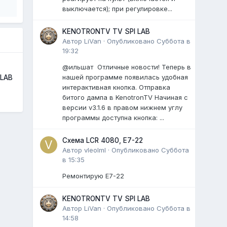
выключается); при регулировке...
KENOTRONTV TV SPI LAB
Автор
LiVan
·
Опубликовано
Суббота в
19:32
@ильшат Отличные новости! Теперь в
нашей программе появилась удобная
 LAB
интерактивная кнопка. Отправка
битого дампа в KenotronTV Начиная с
версии v3.1.6 в правом нижнем углу
программы доступна кнопка: ...
Схема LCR 4080, E7-22
Автор
vleolml
·
Опубликовано
Суббота
в 15:35
Ремонтирую E7-22
KENOTRONTV TV SPI LAB
Автор
LiVan
·
Опубликовано
Суббота в
14:58