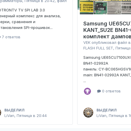
грамматоры
,
Пятница в 20:42
, файл
TRONTV TV SPI LAB 3.0
нерный комплекс для анализа,
ерки, сравнения и
Samsung UE65CU
тановления SPI-прошивок...
KANT_SU2E BN41
комплект дампо
7 ответов
VEK
опубликовал файл 
FLASH FULL SET
,
Пятница
Samsung UE65CU7100UX
BN41-02992A
панель: CY-BC065HGSV1
main: BN41-02992A KANT
...
0 ответов
ВЫДЕЛИЛ
ВЫДЕЛИЛ
LiVan
,
Пятница в 20:44
LiVan
,
Пятница в 1