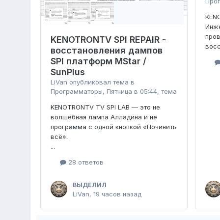
Про
KENO
Инже
пров
KENOTRONTV SPI REPAIR -
восс
восстановления дампов
SPI платформ MStar /
SunPlus
LiVan
опубликовал тема в
Программаторы
,
Пятница в 05:44
, тема
KENOTRONTV TV SPI LAB — это не
волшебная лампа Алладина и не
программа с одной кнопкой «Починить
всё».
...
28 ответов
ВЫДЕЛИЛ
LiVan
,
19 часов назад