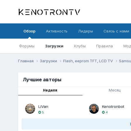
Обзор
Активность
Лидеры
Связь с нами
Форумы
Загрузки
Клубы
Правила
Мод
Главная
Загрузки
Flash, eeprom TFT, LCD TV
Sams
Лучшие авторы
Неделя
Месяц
LiVan
Kenotronbot
5
4