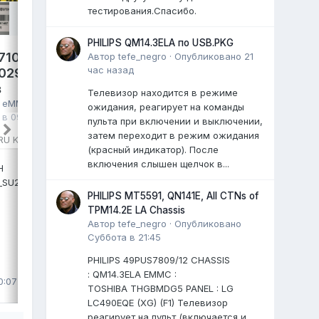
тестирования.Спасибо.
HAIER 55 SMART TV S2 PRO,
PHILIPS QM14.3ELA по USB.PKG
7100UXRU
Автор
tefe_negro
·
Опубликовано
21
T.MT9602.731 LVU550CSDX
час назад
-02992A
EMMC KLMG1ETD
в
mastel
опубликовал файл в
eMMC,
Телевизор находится в режиме
в
eMMC, NAND
NAND FLASH FULL SET
,
Вторник в 06:57
,
ожидания, реагирует на команды
 в 09:52
, файл
файл
пульта при включении и выключении,
затем переходит в режим ожидания
RU KANT_SU2E
HAIER 55SMART TV S2 PRO
(красный индикатор). После
T.MT9602.731
включения слышен щелчок в...
H
LVU550CSDX
_SU2E
EMMC KLMG1ETD
PHILIPS MT5591, QN141E, All CTNs of
...
TPM14.2E LA Chassis
0 ответов
Автор
tefe_negro
·
Опубликовано
Суббота в 21:45
PHILIPS 49PUS7809/12 CHASSIS
ВЫДЕЛИЛ
: QM14.3ELA EMMC :
0:07
LiVan
,
Вторник в 15:45
TOSHIBA THGBMDG5 PANEL : LG
LC490EQE (XG) (F1) Телевизор
реагирует на пульт (включается и