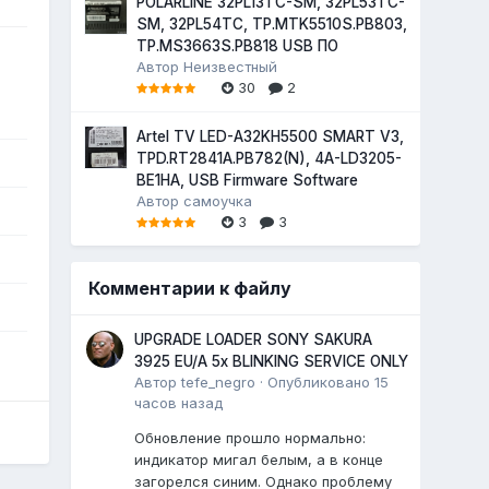
POLARLINE 32PL13TC-SM, 32PL53TC-
SM, 32PL54TC, TP.MTK5510S.PB803,
TP.MS3663S.PB818 USB ПО
Автор
Неизвестный
30
2
Artel TV LED-A32KH5500 SMART V3,
TPD.RT2841A.PB782(N), 4A-LD3205-
BE1HA, USB Firmware Software
Автор
самоучка
3
3
Комментарии к файлу
UPGRADE LOADER SONY SAKURA
3925 EU/A 5x BLINKING SERVICE ONLY
Автор
tefe_negro
·
Опубликовано
15
часов назад
Обновление прошло нормально:
индикатор мигал белым, а в конце
загорелся синим. Однако проблему