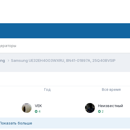
ераторы
ung
Samsung UE32EH4003WXRU, BN41-01897A, 25Q40BVSIP
Год
Всё время
VEK
Неизвестный
4
2
Показать больше