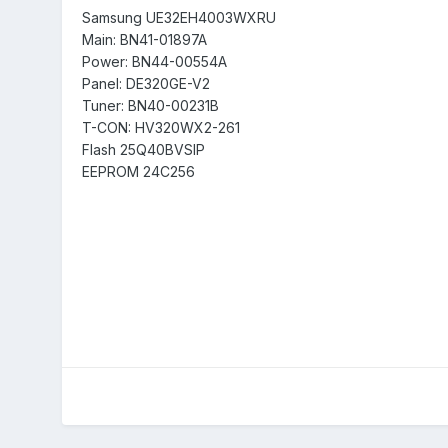
Samsung UE32EH4003WXRU
Main: BN41-01897A
Power: BN44-00554A
Panel: DE320GE-V2
Tuner: BN40-00231B
T-CON: HV320WX2-261
Flash 25Q40BVSIP
EEPROM 24C256