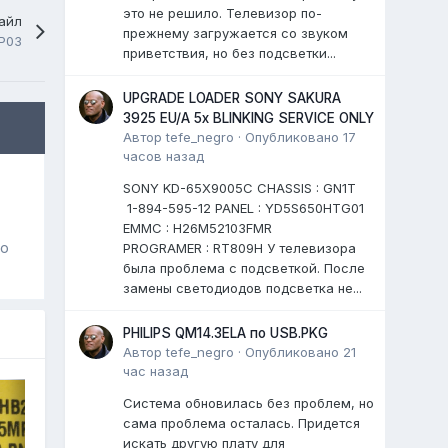
это не решило. Телевизор по-
айл
прежнему загружается со звуком
P03
приветствия, но без подсветки...
UPGRADE LOADER SONY SAKURA
3925 EU/A 5x BLINKING SERVICE ONLY
Автор
tefe_negro
·
Опубликовано
17
часов назад
SONY KD-65X9005C CHASSIS : GN1T
1-894-595-12 PANEL : YD5S650HTG01
EMMC : H26M52103FMR
го
PROGRAMER : RT809H У телевизора
была проблема с подсветкой. После
замены светодиодов подсветка не...
PHILIPS QM14.3ELA по USB.PKG
Автор
tefe_negro
·
Опубликовано
21
час назад
Система обновилась без проблем, но
сама проблема осталась. Придется
искать другую плату для