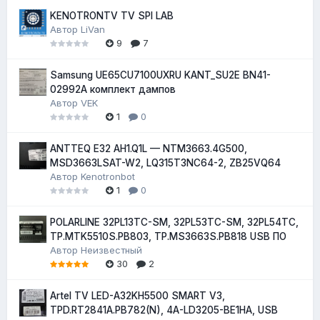
KENOTRONTV TV SPI LAB
Автор
LiVan
9
7
Samsung UE65CU7100UXRU KANT_SU2E BN41-
02992A комплект дампов
Автор
VEK
1
0
ANTTEQ E32 AH1.Q1L — NTM3663.4G500,
MSD3663LSAT-W2, LQ315T3NC64-2, ZB25VQ64
Автор
Kenotronbot
1
0
POLARLINE 32PL13TC-SM, 32PL53TC-SM, 32PL54TC,
TP.MTK5510S.PB803, TP.MS3663S.PB818 USB ПО
Автор
Неизвестный
30
2
Artel TV LED-A32KH5500 SMART V3,
TPD.RT2841A.PB782(N), 4A-LD3205-BE1HA, USB