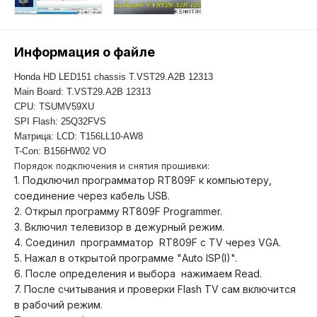
Информация о файле
Honda HD LED151 chassis T.VST29.A2B 12313
Main Board: T.VST29.A2B 12313
CPU: TSUMV59XU
SPI Flash: 25Q32FVS
Матрица: LCD: T156LL10-AW8
T-Con: B156HW02 VO
Порядок подключения и снятия прошивки:
1. Подключил программатор RT809F к компьютеру,
соединение через кабель USB.
2. Открыл программу RT809F Programmer.
3. Включил телевизор в дежурный режим.
4. Соединил программатор RT809F с TV через VGA.
5. Нажал в открытой программе "Auto ISP(I)".
6. После определения и выбора нажимаем Read.
7. После считывания и проверки Flash TV сам включится
в рабочий режим.