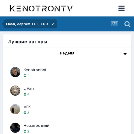
Flash, eeprom TFT, LCD TV
Лучшие авторы
Неделя
Kenotronbot
4
LiVan
4
VEK
3
Неизвестный
2