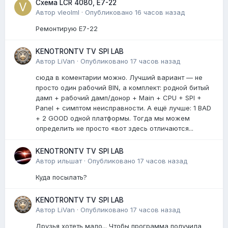
Схема LCR 4080, E7-22
Автор
vleolml
·
Опубликовано
16 часов назад
Ремонтирую E7-22
KENOTRONTV TV SPI LAB
Автор
LiVan
·
Опубликовано
17 часов назад
сюда в коментарии можно. Лучший вариант — не
просто один рабочий BIN, а комплект: родной битый
дамп + рабочий дамп/донор + Main + CPU + SPI +
Panel + симптом неисправности. А ещё лучше: 1 BAD
+ 2 GOOD одной платформы. Тогда мы можем
определить не просто «вот здесь отличаются...
KENOTRONTV TV SPI LAB
Автор
ильшат
·
Опубликовано
17 часов назад
Куда посылать?
KENOTRONTV TV SPI LAB
Автор
LiVan
·
Опубликовано
17 часов назад
Друзья хотеть мало... Чтобы программа получила