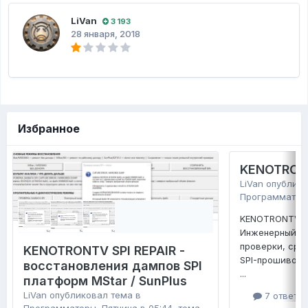
LiVan
3 193
28 января, 2018
Избранное
KENOTRONT
LiVan
опублико
Программатор
KENOTRONTV TV
Инженерный ко
проверки, сра
KENOTRONTV SPI REPAIR -
SPI-прошивок 
восстановления дампов SPI
...
платформ MStar / SunPlus
LiVan
опубликовал тема в
7 ответо