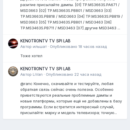
разитие присылайте дампы. [01] TP.MS3663S.PA671 /
MSD3663 [02] TP.MS3663S.PB801 / MSD3663 [03]
TP.MS3663S.PB818 / MSD3663 [04] TP.MS3663S.PB819 /
MSD3663 [05] TP.MS3463S.PB801 / MSD3463 [06]
TP.MS3463S.PB711 / MSD3463 [07] другие MSD3463 ...
KENOTRONTV TV SPI LAB
Автор
ильшат
·
Опубликовано
18 часов назад
Тоже хотел
KENOTRONTV TV SPI LAB
Автор
LiVan
·
Опубликовано
22 часа назад
@ranc Конечно, скачивайте и тестируйте, любая
обратная связь сейчас очень полезна. Особенно
приветствуются реальные проблемные дампы и
новые платформы, которые ещё не добавлены в базу
программы. Если встретится интересный случай,
присылайте: марку и модель телевизора; точную...