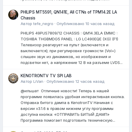
PHILIPS MT5591, QN141E, All CTNs of TPM14.2E LA
Chassis
Автор
tefe_negro
·
Опубликовано
10 часов назад
PHILIPS 49PUS7809/12 CHASSIS : QM14.3ELA EMMC :
TOSHIBA THGBMDG5 PANEL : LG LC490EQE (XG) (F1)
Телевизор реагирует на пульт (включается и
выключается); при регулировке громкости (Vol+)
слышен звук из динамиков, но изображения и
подсветки нет, а напряжение 12 В на разъеме LVDS...
KENOTRONTV TV SPI LAB
Автор
LiVan
·
Опубликовано
12 часов назад
@ильшат Отличные новости! Теперь в нашей
программе появилась удобная интерактивная кнопка.
Отправка битого дампа в KenotronTV Начиная с
версии v3.1.6 в правом нижнем углу программы
доступна кнопка: «ОТПРАВИТЬ БИТЫЙ ДАМП»
Программа помогает подготовить техническую...