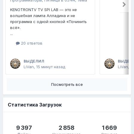
Программаторы
,
Пятница в 05:44
, тема
KENOTRONTV TV SPI LAB — это не
волшебная лампа Алладина и не
программа с одной кнопкой «Починить
всё».
...
20 ответов
ВЫДЕЛИЛ
ВЫДЕЛ
LiVan
,
15 минут назад
LiVan
,
П
Посмотреть все
Статистика Загрузок
9 397
2 858
1 669