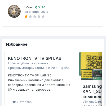
LiVan
3 190
28 января, 2018
Избранное
KENOTRONTV TV SPI LAB
LiVan
опубликовал файл в
Программаторы
,
Пятница в 20:42
, файл
KENOTRONTV TV SPI LAB 3.0
Инженерный комплекс для анализа,
проверки, сравнения и восстановления
Samsung 
SPI-прошивок телевизоров.
KANT_SU2E
...
комплект 
VEK
опубликов
7 ответов