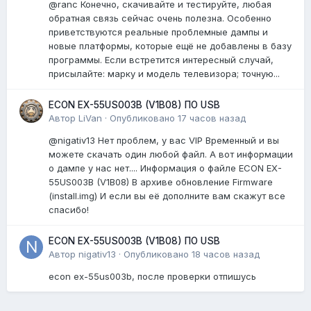
@ranc Конечно, скачивайте и тестируйте, любая
обратная связь сейчас очень полезна. Особенно
приветствуются реальные проблемные дампы и
новые платформы, которые ещё не добавлены в базу
программы. Если встретится интересный случай,
присылайте: марку и модель телевизора; точную...
ECON EX-55US003B (V1B08) ПО USB
Автор
LiVan
·
Опубликовано
17 часов назад
@nigativ13 Нет проблем, у вас VIP Временный и вы
можете скачать один любой файл. А вот информации
о дампе у нас нет.... Информация о файле ECON EX-
55US003B (V1B08) В архиве обновление Firmware
(install.img) И если вы её дополните вам скажут все
спасибо!
ECON EX-55US003B (V1B08) ПО USB
Автор
nigativ13
·
Опубликовано
18 часов назад
econ ex-55us003b, после проверки отпишусь