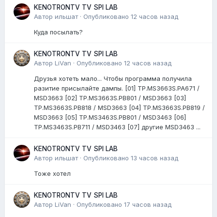
KENOTRONTV TV SPI LAB
Автор
ильшат
·
Опубликовано
12 часов назад
Куда посылать?
KENOTRONTV TV SPI LAB
Автор
LiVan
·
Опубликовано
12 часов назад
Друзья хотеть мало... Чтобы программа получила
разитие присылайте дампы. [01] TP.MS3663S.PA671 /
MSD3663 [02] TP.MS3663S.PB801 / MSD3663 [03]
TP.MS3663S.PB818 / MSD3663 [04] TP.MS3663S.PB819 /
MSD3663 [05] TP.MS3463S.PB801 / MSD3463 [06]
TP.MS3463S.PB711 / MSD3463 [07] другие MSD3463 ...
KENOTRONTV TV SPI LAB
Автор
ильшат
·
Опубликовано
13 часов назад
Тоже хотел
KENOTRONTV TV SPI LAB
Автор
LiVan
·
Опубликовано
17 часов назад