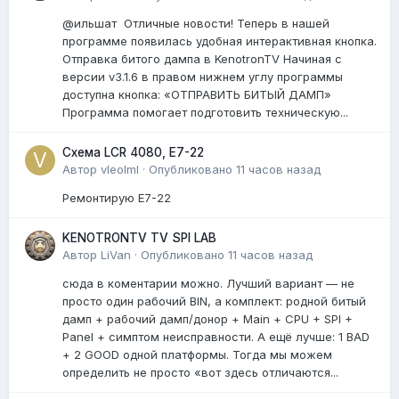
@ильшат Отличные новости! Теперь в нашей
программе появилась удобная интерактивная кнопка.
Отправка битого дампа в KenotronTV Начиная с
версии v3.1.6 в правом нижнем углу программы
доступна кнопка: «ОТПРАВИТЬ БИТЫЙ ДАМП»
Программа помогает подготовить техническую...
Схема LCR 4080, E7-22
Автор
vleolml
·
Опубликовано
11 часов назад
Ремонтирую E7-22
KENOTRONTV TV SPI LAB
Автор
LiVan
·
Опубликовано
11 часов назад
сюда в коментарии можно. Лучший вариант — не
просто один рабочий BIN, а комплект: родной битый
дамп + рабочий дамп/донор + Main + CPU + SPI +
Panel + симптом неисправности. А ещё лучше: 1 BAD
+ 2 GOOD одной платформы. Тогда мы можем
определить не просто «вот здесь отличаются...