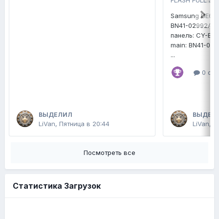
FLASH FULL SE
Samsung UE65
BN41-02992A
панель: CY-B
main: BN41-02
...
0 отв
ВЫДЕЛИЛ
ВЫДЕЛ
LiVan
,
Пятница в 20:44
LiVan
,
П
Посмотреть все
Статистика Загрузок