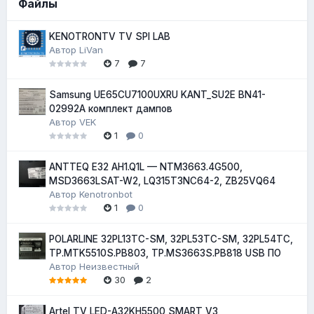
Файлы
KENOTRONTV TV SPI LAB
Автор
LiVan
7
7
Samsung UE65CU7100UXRU KANT_SU2E BN41-
02992A комплект дампов
Автор
VEK
1
0
ANTTEQ E32 AH1.Q1L — NTM3663.4G500,
MSD3663LSAT-W2, LQ315T3NC64-2, ZB25VQ64
Автор
Kenotronbot
1
0
POLARLINE 32PL13TC-SM, 32PL53TC-SM, 32PL54TC,
TP.MTK5510S.PB803, TP.MS3663S.PB818 USB ПО
Автор
Неизвестный
30
2
Artel TV LED-A32KH5500 SMART V3,