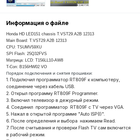
Информация о файле
Honda HD LED151 chassis T.VST29.A2B 12313
Main Board: T.VST29.A2B 12313
CPU: TSUMV59XU
SPI Flash: 25Q32FVS
Матрица: LCD: T156LL10-AW8
T-Con: B156HW02 VO
Порядок подключения и снятия прошивки:
1. Подключил программатор RT809F к компьютеру,
соединение через кабель USB.
2. Открыл программу RT809F Programmer.
3. Включил телевизор в дежурный режим.
4. Соединил программатор RT809F с TV через VGA.
5. Нажал в открытой программе "Auto ISP(I)".
6. После определения и выбора нажимаем Read.
7. После считывания и проверки Flash TV сам включится
в рабочий режим.