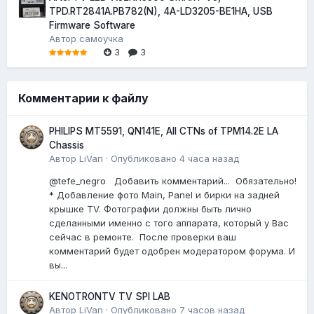
TPD.RT2841A.PB782(N), 4A-LD3205-BE1HA, USB
Firmware Software
Автор
самоучка
3
3
Комментарии к файлу
PHILIPS MT5591, QN141E, All CTNs of TPM14.2E LA
Chassis
Автор
LiVan
·
Опубликовано
4 часа назад
@tefe_negro Добавить комментарий... Обязательно!
* Добавление фото Main, Panel и бирки на задней
крышке TV. Фотографии должны быть лично
сделанными именно с того аппарата, который у Вас
сейчас в ремонте. После проверки ваш
комментарий будет одобрен модератором форума. И
вы...
KENOTRONTV TV SPI LAB
Автор
LiVan
·
Опубликовано
7 часов назад