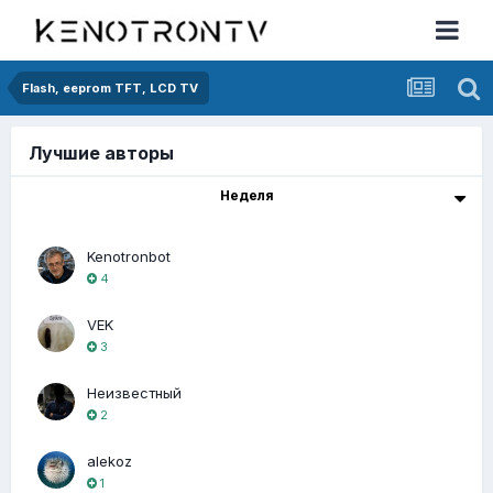
Flash, eeprom TFT, LCD TV
Лучшие авторы
Неделя
Kenotronbot
4
VEK
3
Неизвестный
2
alekoz
1