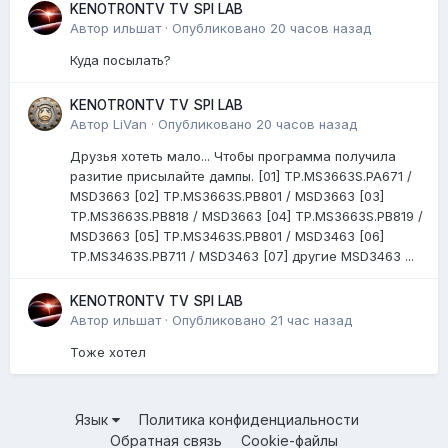
KENOTRONTV TV SPI LAB
Автор
ильшат
·
Опубликовано
20 часов назад
Куда посылать?
KENOTRONTV TV SPI LAB
Автор
LiVan
·
Опубликовано
20 часов назад
Друзья хотеть мало... Чтобы программа получила
разитие присылайте дампы. [01] TP.MS3663S.PA671 /
MSD3663 [02] TP.MS3663S.PB801 / MSD3663 [03]
TP.MS3663S.PB818 / MSD3663 [04] TP.MS3663S.PB819 /
MSD3663 [05] TP.MS3463S.PB801 / MSD3463 [06]
TP.MS3463S.PB711 / MSD3463 [07] другие MSD3463 ...
KENOTRONTV TV SPI LAB
Автор
ильшат
·
Опубликовано
21 час назад
Тоже хотел
Язык
Политика конфиденциальности
Обратная связь
Cookie-файлы