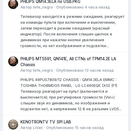
PHILIPS QM14.3ELA по USB.PKG
Автор
tefe_negro
·
Опубликовано
4 часа назад
Телевизор находится в режиме ожидания, реагирует
на команды пульта при включении и выключении,
затем переходит в режим ожидания (красный
индикатор). После включения слышен щелчок в
динамиках при нажатии кнопки увеличения
громкости, но нет изображения и подсветки...
PHILIPS MT5591, QN141E, All CTNs of TPM14.2E LA
Chassis
Автор
tefe_negro
·
Опубликовано
13 часов назад
PHILIPS 49PUS7809/12 CHASSIS : QM14.3ELA EMMC :
TOSHIBA THGBMDG5 PANEL : LG LC490EQE (XG) (F1)
Телевизор реагирует на пульт (включается и
выключается); при регулировке громкости (Vol+)
слышен звук из динамиков, но изображения и
подсветки нет, а напряжение 12 В на разъеме LVDS...
KENOTRONTV TV SPI LAB
Автор
LiVan
·
Опубликовано
15 часов назад