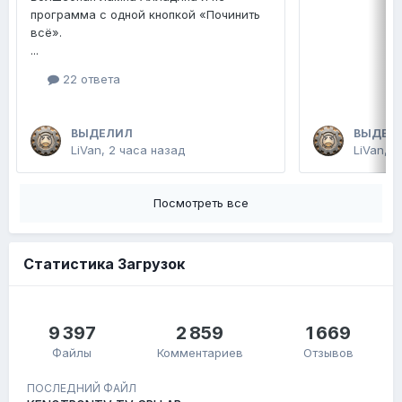
программа с одной кнопкой «Починить
всё».
...
22 ответа
ВЫДЕЛИЛ
ВЫДЕЛ
LiVan
,
2 часа назад
LiVan
,
П
Посмотреть все
Статистика Загрузок
9 397
2 859
1 669
Файлы
Комментариев
Отзывов
ПОСЛЕДНИЙ ФАЙЛ