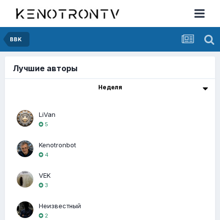
BBK
Лучшие авторы
Неделя
LiVan
5
Kenotronbot
4
VEK
3
Неизвестный
2