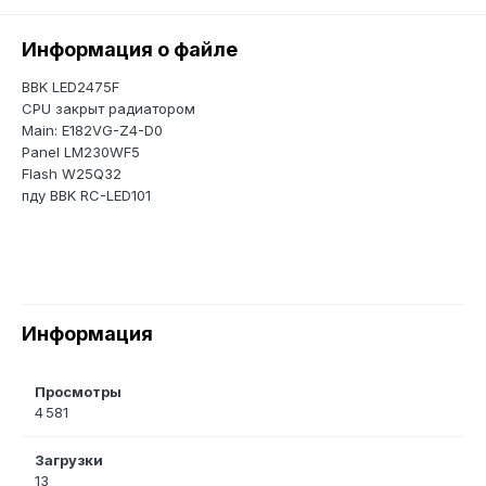
Информация о файле
BBK LED2475F
CPU закрыт радиатором
Main: E182VG-Z4-D0
Panel LM230WF5
Flash W25Q32
пду BBK RC-LED101
Информация
Просмотры
4 581
Загрузки
13