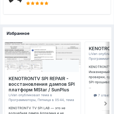
Избранное
KENOTRONT
LiVan
опублико
Программатор
KENOTRONTV TV
Инженерный ко
проверки, сра
KENOTRONTV SPI REPAIR -
SPI-прошивок 
восстановления дампов SPI
...
платформ MStar / SunPlus
LiVan
опубликовал тема в
7 ответо
Программаторы
,
Пятница в 05:44
, тема
KENOTRONTV TV SPI LAB — это не
волшебная лампа Алладина и не