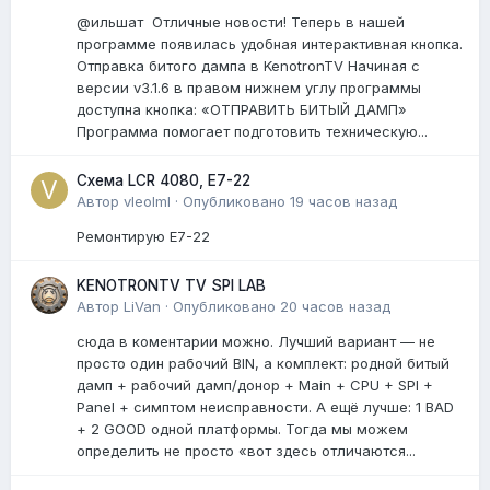
@ильшат Отличные новости! Теперь в нашей
программе появилась удобная интерактивная кнопка.
Отправка битого дампа в KenotronTV Начиная с
версии v3.1.6 в правом нижнем углу программы
доступна кнопка: «ОТПРАВИТЬ БИТЫЙ ДАМП»
Программа помогает подготовить техническую...
Схема LCR 4080, E7-22
Автор
vleolml
·
Опубликовано
19 часов назад
Ремонтирую E7-22
KENOTRONTV TV SPI LAB
Автор
LiVan
·
Опубликовано
20 часов назад
сюда в коментарии можно. Лучший вариант — не
просто один рабочий BIN, а комплект: родной битый
дамп + рабочий дамп/донор + Main + CPU + SPI +
Panel + симптом неисправности. А ещё лучше: 1 BAD
+ 2 GOOD одной платформы. Тогда мы можем
определить не просто «вот здесь отличаются...