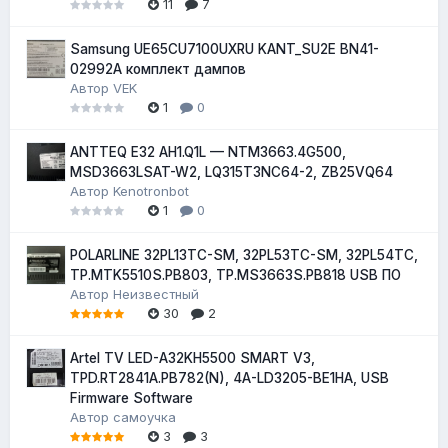
11
7
Samsung UE65CU7100UXRU KANT_SU2E BN41-
02992A комплект дампов
Автор
VEK
1
0
ANTTEQ E32 AH1.Q1L — NTM3663.4G500,
MSD3663LSAT-W2, LQ315T3NC64-2, ZB25VQ64
Автор
Kenotronbot
1
0
POLARLINE 32PL13TC-SM, 32PL53TC-SM, 32PL54TC,
TP.MTK5510S.PB803, TP.MS3663S.PB818 USB ПО
Автор
Неизвестный
30
2
Artel TV LED-A32KH5500 SMART V3,
TPD.RT2841A.PB782(N), 4A-LD3205-BE1HA, USB
Firmware Software
Автор
самоучка
3
3