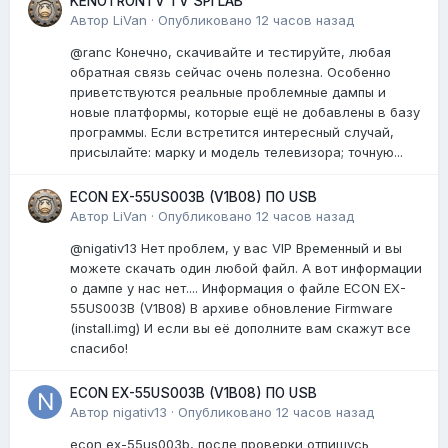
KENOTRONTV TV SPI LAB
Автор
LiVan
·
Опубликовано
12 часов назад
@ranc Конечно, скачивайте и тестируйте, любая
обратная связь сейчас очень полезна. Особенно
приветствуются реальные проблемные дампы и
новые платформы, которые ещё не добавлены в базу
программы. Если встретится интересный случай,
присылайте: марку и модель телевизора; точную...
ECON EX-55US003B (V1B08) ПО USB
Автор
LiVan
·
Опубликовано
12 часов назад
@nigativ13 Нет проблем, у вас VIP Временный и вы
можете скачать один любой файл. А вот информации
о дампе у нас нет.... Информация о файле ECON EX-
55US003B (V1B08) В архиве обновление Firmware
(install.img) И если вы её дополните вам скажут все
спасибо!
ECON EX-55US003B (V1B08) ПО USB
Автор
nigativ13
·
Опубликовано
12 часов назад
econ ex-55us003b, после проверки отпишусь