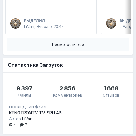
ВЫДЕЛИЛ
ВЫДЕЛ
LiVan
,
Вчера в 20:44
LiVan
,
В
Посмотреть все
Статистика Загрузок
9 397
2 856
1 668
Файлы
Комментариев
Отзывов
ПОСЛЕДНИЙ ФАЙЛ
KENOTRONTV TV SPI LAB
Автор
LiVan
4
7