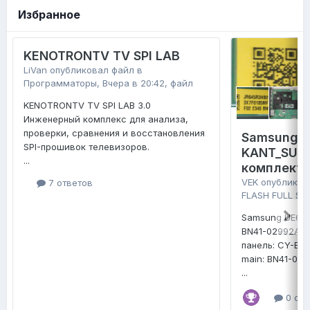
Избранное
KENOTRONTV TV SPI LAB
LiVan
опубликовал файл в
Программаторы
,
Вчера в 20:42
, файл
KENOTRONTV TV SPI LAB 3.0
Инженерный комплекс для анализа,
проверки, сравнения и восстановления
Samsung 
SPI-прошивок телевизоров.
KANT_SU2E
...
комплект 
VEK
опубликов
7 ответов
FLASH FULL SE
Samsung UE65
BN41-02992A
панель: CY-B
main: BN41-02
...
0 отв