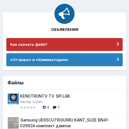
ОБЪЯВЛЕНИЯ
Как скачать файл?
«Отзывы» и «Комментарии»
Файлы
KENOTRONTV TV SPI LAB
Автор
LiVan
4
7
Samsung UE65CU7100UXRU KANT_SU2E BN41-
02992A комплект дампов