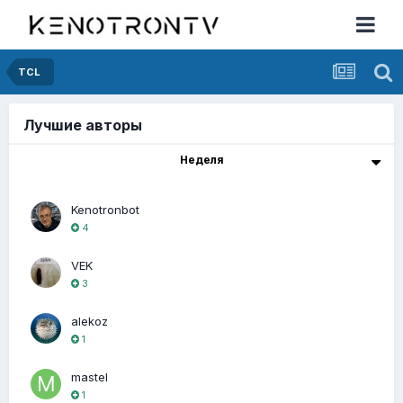
TCL
Лучшие авторы
Неделя
Kenotronbot
4
VEK
3
alekoz
1
mastel
1