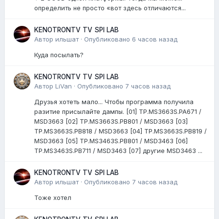
определить не просто «вот здесь отличаются...
KENOTRONTV TV SPI LAB
Автор
ильшат
·
Опубликовано
6 часов назад
Куда посылать?
KENOTRONTV TV SPI LAB
Автор
LiVan
·
Опубликовано
7 часов назад
Друзья хотеть мало... Чтобы программа получила
разитие присылайте дампы. [01] TP.MS3663S.PA671 /
MSD3663 [02] TP.MS3663S.PB801 / MSD3663 [03]
TP.MS3663S.PB818 / MSD3663 [04] TP.MS3663S.PB819 /
MSD3663 [05] TP.MS3463S.PB801 / MSD3463 [06]
TP.MS3463S.PB711 / MSD3463 [07] другие MSD3463 ...
KENOTRONTV TV SPI LAB
Автор
ильшат
·
Опубликовано
7 часов назад
Тоже хотел