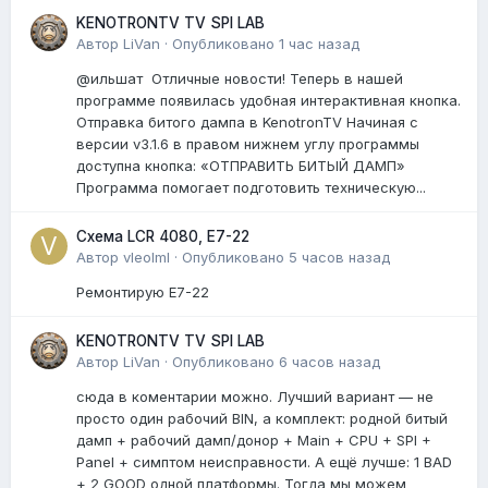
KENOTRONTV TV SPI LAB
Автор
LiVan
·
Опубликовано
1 час назад
@ильшат Отличные новости! Теперь в нашей
программе появилась удобная интерактивная кнопка.
Отправка битого дампа в KenotronTV Начиная с
версии v3.1.6 в правом нижнем углу программы
доступна кнопка: «ОТПРАВИТЬ БИТЫЙ ДАМП»
Программа помогает подготовить техническую...
Схема LCR 4080, E7-22
Автор
vleolml
·
Опубликовано
5 часов назад
Ремонтирую E7-22
KENOTRONTV TV SPI LAB
Автор
LiVan
·
Опубликовано
6 часов назад
сюда в коментарии можно. Лучший вариант — не
просто один рабочий BIN, а комплект: родной битый
дамп + рабочий дамп/донор + Main + CPU + SPI +
Panel + симптом неисправности. А ещё лучше: 1 BAD
+ 2 GOOD одной платформы. Тогда мы можем