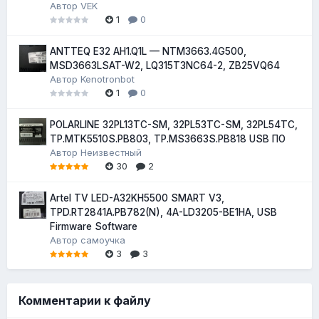
Автор
VEK
1
0
ANTTEQ E32 AH1.Q1L — NTM3663.4G500,
MSD3663LSAT-W2, LQ315T3NC64-2, ZB25VQ64
Автор
Kenotronbot
1
0
POLARLINE 32PL13TC-SM, 32PL53TC-SM, 32PL54TC,
TP.MTK5510S.PB803, TP.MS3663S.PB818 USB ПО
Автор
Неизвестный
30
2
Artel TV LED-A32KH5500 SMART V3,
TPD.RT2841A.PB782(N), 4A-LD3205-BE1HA, USB
Firmware Software
Автор
самоучка
3
3
Комментарии к файлу