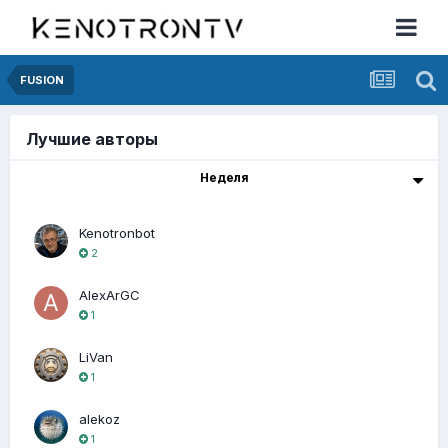
FUSION
Лучшие авторы
Неделя
Kenotronbot
2
AlexArGC
1
LiVan
1
alekoz
1