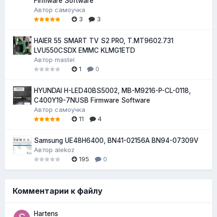
Firmware Software
Автор
самоучка
3
3
HAIER 55 SMART TV S2 PRO, T.MT9602.731
LVU550CSDX EMMC KLMG1ETD
Автор
mastel
1
0
HYUNDAI H-LED40BS5002, MB-M9216-P-CL-0118,
C400Y19-7NUSB Firmware Software
Автор
самоучка
11
4
Samsung UE48H6400, BN41-02156A BN94-07309V
Автор
alekoz
195
0
Комментарии к файлу
Hartens