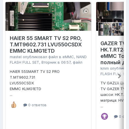
HAIER 55 SMART TV S2 PRO,
GAZER TV4
T.MT9602.731 LVU550CSDX
HK.T.RT28
EMMC KLMG1ETD
eMMC Tosh
mastel
опубликовал файл в
eMMC, NAND
полный д
FLASH FULL SET
,
Вторник в 06:57
, файл
kmm
опублико
HAIER 55SMART TV S2 PRO
FLASH FULL SE
T.MT9602.731
LVU550CSDX
TV GAZER EMM
EMMC KLMG1ETD
TV GAZER TV4
...
шасси: HK.T.R
матрица: HV4
0 ответов
...
0 отв