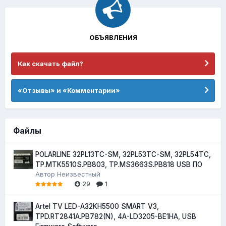
ОБЪЯВЛЕНИЯ
Как скачать файл?
«Отзывы» и «Комментарии»
Файлы
POLARLINE 32PL13TC-SM, 32PL53TC-SM, 32PL54TC,
TP.MTK5510S.PB803, TP.MS3663S.PB818 USB ПО
Автор
Неизвестный
29
1
Artel TV LED-A32KH5500 SMART V3,
TPD.RT2841A.PB782(N), 4A-LD3205-BE1HA, USB