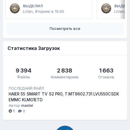
ВЫДЕЛИЛ
ВЫДЕЛ
LiVan
,
Вторник в 15:45
LiVan
,
2
Посмотреть все
Статистика Загрузок
9 394
2 838
1 663
Файлы
Комментариев
Отзывов
ПОСЛЕДНИЙ ФАЙЛ
HAIER 55 SMART TV S2 PRO, T.MT9602.731 LVU550CSDX
EMMC KLMG1ETD
Автор
mastel
1
0