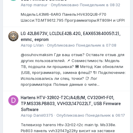
Автор
mansur
·
Опубликовано
Понедельник в 08:32
Модель:L43M6-6ARG Панель:HV430QUB-F70
Шасси:TD.MT9612.795 Программаторы:RT809H и UFPI
LG 42LB673V, LCLDLE42B.42G, EAX65384005(1.2),
emmc, eeprom
Автор
LiVan
·
Опубликовано
Понедельник в 07:08
@osuhov.maksim Где ваш отзыв? Оставьте отзыв для
других пользователей. 📌 Совместимость: Модель
ТВ, подошла ли прошивка? 💾 Метод: Как обновляли
(USB, программатор, замена флеш)? 🔌 Подключение:
Использовались ли спец. точки? 📑 Лог
программатора: Полные данные о чипе...
Hartens HTV-32R02-T2C/A4/B/M, CV320H1-F01,
TP.MS338.PB803, VVH32L147G22LT, USB Firmware
Software
Автор
Daniil0375
·
Опубликовано
Понедельник в 06:17
Телевизор harens Htv-32r02-t2c main tp. Ms338e.
Pb803 панель vvh32l147g22lty висит на заставке