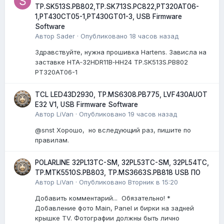
TP.SK513S.PB802,TP.SK713S.PC822,PT320AT06-
1,PT430CT05-1,PT430GT01-3, USB Firmware
Software
Автор
Sader
·
Опубликовано
18 часов назад
Здравствуйте, нужна прошивка Hartens. Зависла на
заставке HTA‑32HDR11B‑HH24 TP.SK513S.PB802
PT320AT06-1
TCL LED43D2930, TP.MS6308.PB775, LVF430AUOT
E32 V1, USB Firmware Software
Автор
LiVan
·
Опубликовано
19 часов назад
@snst Хорошо, но вследующий раз, пишите по
правилам.
POLARLINE 32PL13TC-SM, 32PL53TC-SM, 32PL54TC,
TP.MTK5510S.PB803, TP.MS3663S.PB818 USB ПО
Автор
LiVan
·
Опубликовано
Вторник в 15:20
Добавить комментарий... Обязательно! *
Добавление фото Main, Panel и бирки на задней
крышке TV. Фотографии должны быть лично