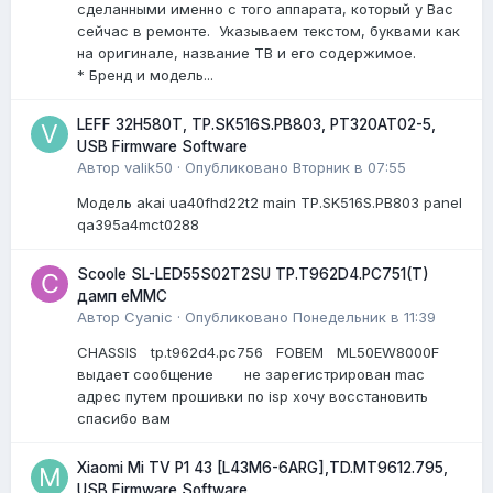
сделанными именно с того аппарата, который у Вас
сейчас в ремонте. Указываем текстом, буквами как
на оригинале, название ТВ и его содержимое.
* Бренд и модель...
LEFF 32H580T, TP.SK516S.PB803, PT320AT02-5,
USB Firmware Software
Автор
valik50
·
Опубликовано
Вторник в 07:55
Модель akai ua40fhd22t2 main TP.SK516S.PB803 panel
qa395a4mct0288
Scoole SL-LED55S02T2SU TP.T962D4.PC751(T)
дамп eMMC
Автор
Cyanic
·
Опубликовано
Понедельник в 11:39
CHASSIS tp.t962d4.pc756 FOBEM ML50EW8000F
выдает сообщение не зарегистрирован mac
адрес путем прошивки по isp хочу восстановить
спасибо вам
Xiaomi Mi TV P1 43 [L43M6-6ARG],TD.MT9612.795,
USB Firmware Software