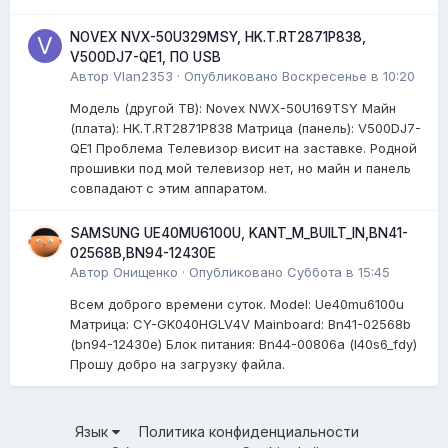
NOVEX NVX-50U329MSY, HK.T.RT2871P838,
V500DJ7-QE1, ПО USB
Автор
Vlan2353
·
Опубликовано
Воскресенье в 10:20
Модель (другой ТВ): Novex NWX-50U169TSY Майн
(плата): HK.T.RT2871P838 Матрица (панель): V500DJ7-
QE1 Проблема Телевизор висит на заставке. Родной
прошивки под мой телевизор нет, но майн и панель
совпадают с этим аппаратом.
SAMSUNG UE40MU6100U, KANT_M_BUILT_IN,BN41-
02568B,BN94-12430E
Автор
Онищенко
·
Опубликовано
Суббота в 15:45
Всем доброго времени суток. Model: Ue40mu6100u
Матрица: CY-GK040HGLV4V Mainboard: Bn41-02568b
(bn94-12430e) Блок питания: Bn44-00806a (l40s6_fdy)
Прошу добро на загрузку файла.
Язык
Политика конфиденциальности