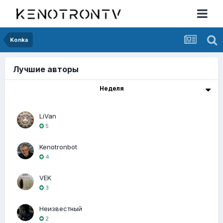
Konka
Лучшие авторы
Неделя
LiVan
5
Kenotronbot
4
VEK
3
Неизвестный
2