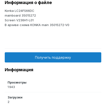
Информация о файле
Konka LC24FS66DC
mainboard 35015272
Screen V236H1-L01
В архиве схема KONKA main 35015272-V0
Получить поддержку
Информация
Просмотры
1 943
Загрузки
2