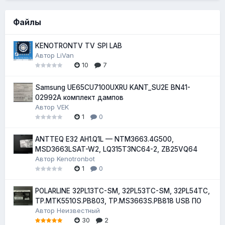
Файлы
KENOTRONTV TV SPI LAB
Автор
LiVan
10
7
Samsung UE65CU7100UXRU KANT_SU2E BN41-
02992A комплект дампов
Автор
VEK
1
0
ANTTEQ E32 AH1.Q1L — NTM3663.4G500,
MSD3663LSAT-W2, LQ315T3NC64-2, ZB25VQ64
Автор
Kenotronbot
1
0
POLARLINE 32PL13TC-SM, 32PL53TC-SM, 32PL54TC,
TP.MTK5510S.PB803, TP.MS3663S.PB818 USB ПО
Автор
Неизвестный
30
2