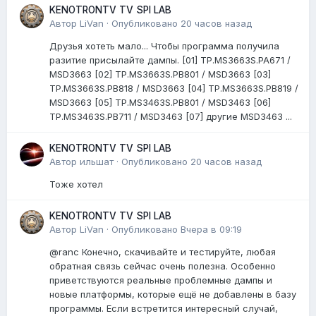
KENOTRONTV TV SPI LAB
Автор
LiVan
·
Опубликовано
20 часов назад
Друзья хотеть мало... Чтобы программа получила
разитие присылайте дампы. [01] TP.MS3663S.PA671 /
MSD3663 [02] TP.MS3663S.PB801 / MSD3663 [03]
TP.MS3663S.PB818 / MSD3663 [04] TP.MS3663S.PB819 /
MSD3663 [05] TP.MS3463S.PB801 / MSD3463 [06]
TP.MS3463S.PB711 / MSD3463 [07] другие MSD3463 ...
KENOTRONTV TV SPI LAB
Автор
ильшат
·
Опубликовано
20 часов назад
Тоже хотел
KENOTRONTV TV SPI LAB
Автор
LiVan
·
Опубликовано
Вчера в 09:19
@ranc Конечно, скачивайте и тестируйте, любая
обратная связь сейчас очень полезна. Особенно
приветствуются реальные проблемные дампы и
новые платформы, которые ещё не добавлены в базу
программы. Если встретится интересный случай,