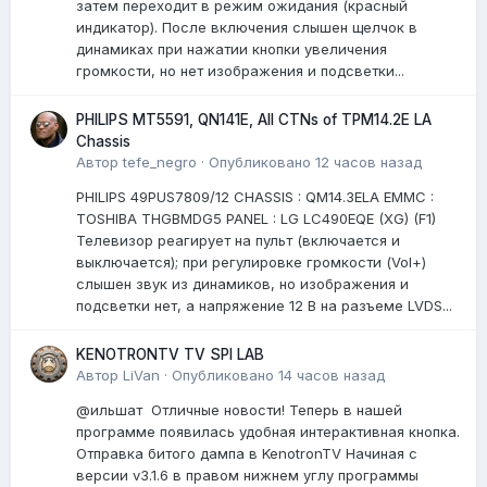
затем переходит в режим ожидания (красный
индикатор). После включения слышен щелчок в
динамиках при нажатии кнопки увеличения
громкости, но нет изображения и подсветки...
PHILIPS MT5591, QN141E, All CTNs of TPM14.2E LA
Chassis
Автор
tefe_negro
·
Опубликовано
12 часов назад
PHILIPS 49PUS7809/12 CHASSIS : QM14.3ELA EMMC :
TOSHIBA THGBMDG5 PANEL : LG LC490EQE (XG) (F1)
Телевизор реагирует на пульт (включается и
выключается); при регулировке громкости (Vol+)
слышен звук из динамиков, но изображения и
подсветки нет, а напряжение 12 В на разъеме LVDS...
KENOTRONTV TV SPI LAB
Автор
LiVan
·
Опубликовано
14 часов назад
@ильшат Отличные новости! Теперь в нашей
программе появилась удобная интерактивная кнопка.
Отправка битого дампа в KenotronTV Начиная с
версии v3.1.6 в правом нижнем углу программы