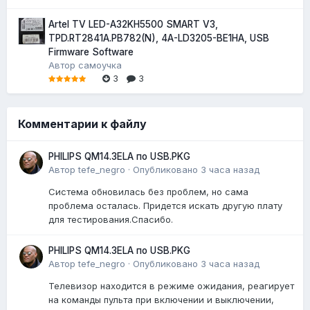
Artel TV LED-A32KH5500 SMART V3,
TPD.RT2841A.PB782(N), 4A-LD3205-BE1HA, USB
Firmware Software
Автор
самоучка
3
3
Комментарии к файлу
PHILIPS QM14.3ELA по USB.PKG
Автор
tefe_negro
·
Опубликовано
3 часа назад
Система обновилась без проблем, но сама
проблема осталась. Придется искать другую плату
для тестирования.Спасибо.
PHILIPS QM14.3ELA по USB.PKG
Автор
tefe_negro
·
Опубликовано
3 часа назад
Телевизор находится в режиме ожидания, реагирует
на команды пульта при включении и выключении,