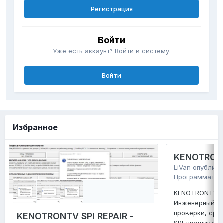
Регистрация
Войти
Уже есть аккаунт? Войти в систему.
Войти
Избранное
KENOTRONT
LiVan
опублико
Программатор
KENOTRONTV TV
Инженерный ко
проверки, сра
KENOTRONTV SPI REPAIR -
SPI-прошивок 