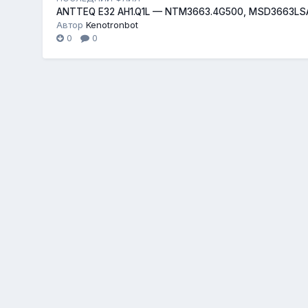
ANTTEQ E32 AH1.Q1L — NTM3663.4G500, MSD3663LS
Автор
Kenotronbot
0
0