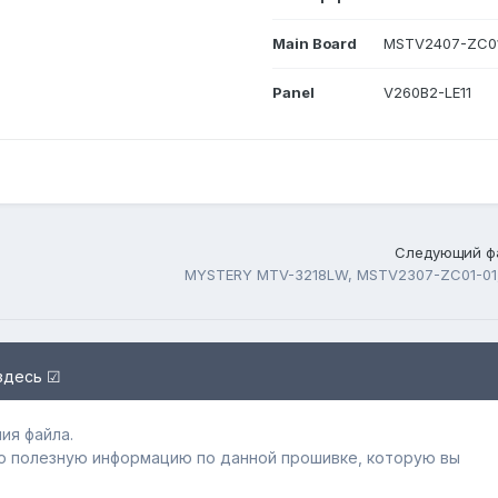
Main Board
MSTV2407-ZC01
Panel
V260B2-LE11
Следующий ф
здесь ☑
ия файла.
ю полезную информацию по данной прошивке, которую вы