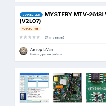
MYSTERY MTV-2618LW
V260B2-LE11
(V2L07)
v260b2-le11
(0 отзывов)
Автор
LiVan
Найти другие файлы