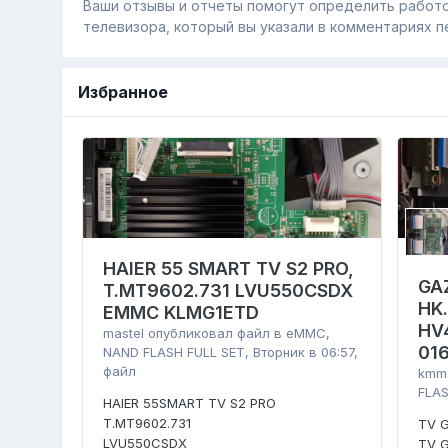
Ваши отзывы и отчеты помогут определить работо
телевизора, который вы указали в комментариях п
Избранное
HAIER 55 SMART TV S2 PRO,
GA
T.MT9602.731 LVU550CSDX
HK
EMMC KLMG1ETD
HV
mastel
опубликовал файл в
eMMC,
01
NAND FLASH FULL SET
,
Вторник в 06:57
,
файл
kmm
FLAS
HAIER 55SMART TV S2 PRO
T.MT9602.731
TV 
LVU550CSDX
TV 