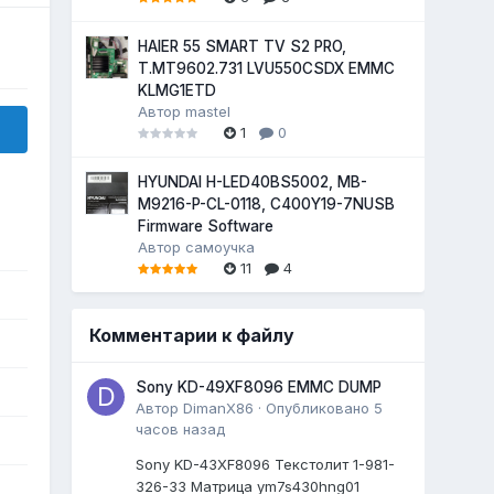
HAIER 55 SMART TV S2 PRO,
T.MT9602.731 LVU550CSDX EMMC
KLMG1ETD
Автор
mastel
1
0
HYUNDAI H-LED40BS5002, MB-
M9216-P-CL-0118, C400Y19-7NUSB
Firmware Software
Автор
самоучка
11
4
Комментарии к файлу
Sony KD-49XF8096 EMMC DUMP
8
Автор
DimanX86
·
Опубликовано
5
часов назад
8
Sony KD-43XF8096 Текстолит 1-981-
326-33 Матрица ym7s430hng01