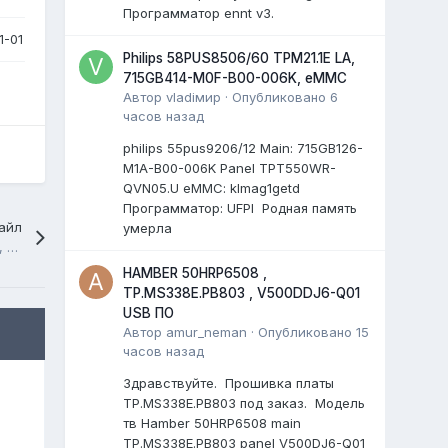
Программатор ennt v3.
-01
Philips 58PUS8506/60 TPM21.1E LA,
715GB414-M0F-B00-006K, eMMC
Автор
vladiмир
·
Опубликовано
6
часов назад
philips 55pus9206/12 Мain: 715GB126-
M1A-B00-006K Panel TPT550WR-
QVN05.U eMMC: klmag1getd
Программатор: UFPI Родная память
айл
умерла
MYSTERY MTV-3218LW, MSTV2307-ZC01-01, HV320WX2-140
HAMBER 50HRP6508 ,
TP.MS338E.PB803 , V500DDJ6-Q01
USB ПО
Автор
amur_neman
·
Опубликовано
15
часов назад
Здравствуйте. Прошивка платы
TP.MS338E.PB803 под заказ. Модель
тв Hamber 50HRP6508 main
TP.MS338E.PB803 panel V500DJ6-Q01