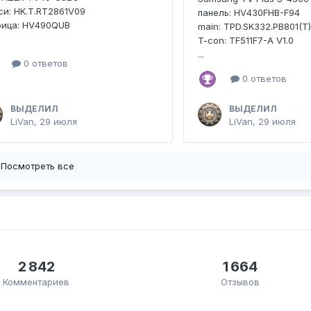
и: HK.T.RT2861V09
панель: HV430FHB-F94
рица: HV490QUB
main: TPD.SK332.PB801(T
T-con: TF511F7-A V1.0
...
0 ответов
0 ответов
ВЫДЕЛИЛ
ВЫДЕЛИЛ
LiVan
,
29 июля
LiVan
,
29 июля
Посмотреть все
2 842
1 664
Комментариев
Отзывов