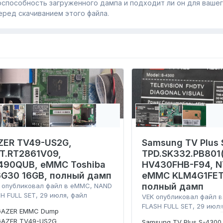
способность загруженного дампa и подходит ли он для ваше
еред скачиванием этого файла.
ZER TV49-US2G,
Samsung TV Plus 
.T.RT2861V09,
TPD.SK332.PB801(
490QUB, eMMC Toshiba
HV430FHB-F94, N
6G30 16GB, полный дамп
eMMC KLM4G1FET
полный дамп
опубликовал файл в
eMMC, NAND
H FULL SET
,
29 июля
, файл
VEK
опубликовал файл 
FLASH FULL SET
,
29 июл
GAZER EMMC Dump
GAZER TV49-US2G
Samsung TV Plus S-4300