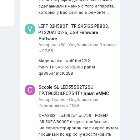
сделанными именно с того аппарата,
который у Вас сейчас в ремонте. ...
LEFF 32H580T, TP.SK516S.PB803,
PT320AT02-5, USB Firmware
Software
Автор
valik50
·
Опубликовано
Вторник
в 07:55
Модель akai ua40fhd22t2
main TP.SK516S.PB803 panel
qa395a4mct0288
Scoole SL-LED55S02T2SU
TP.T962D4.PC751(T) дамп eMMC
Автор
Cyanic
·
Опубликовано
Понедельник в 11:39
CHASSIS tp.t962d4.pc756 FOBEM
ML50EW8000F выдает сообщение
не зарегистрирован mac адрес путем
прошивки по isp хочу восстановить