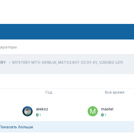
ераторы
ERY
MYSTERY MTV-2618LW, MSTV2407-ZC01-01, V260B2-LE11
Год
Всё время
alekoz
mastel
1
1
Показать больше