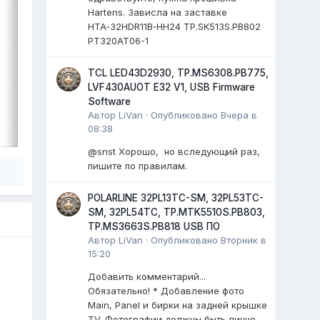
Panel: CC500PV5D
Hartens. Зависла на заставке
...
HTA‑32HDR11B‑HH24 TP.SK513S.PB802
)
PT320AT06-1
0 ответов
TCL LED43D2930, TP.MS6308.PB775,
LVF430AUOT E32 V1, USB Firmware
Software
ВЫДЕЛИЛ
Автор
LiVan
·
Опубликовано
Вчера в
LiVan
,
17 июля
08:38
@snst Хорошо, но вследующий раз,
пишите по правилам.
POLARLINE 32PL13TC-SM, 32PL53TC-
SM, 32PL54TC, TP.MTK5510S.PB803,
TP.MS3663S.PB818 USB ПО
Автор
LiVan
·
Опубликовано
Вторник в
15:20
Добавить комментарий...
Обязательно! * Добавление фото
Main, Panel и бирки на задней крышке
TV. Фотографии должны быть лично