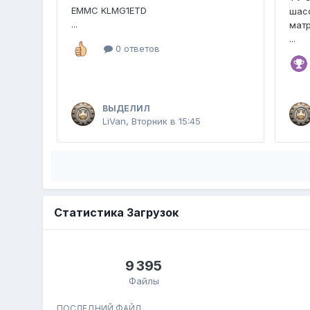
EMMC KLMG1ETD
шасс
...
мат
...
0 ответов
ВЫДЕЛИЛ
LiVan
,
Вторник в 15:45
Статистика Загрузок
9 395
Файлы
ПОСЛЕДНИЙ ФАЙЛ