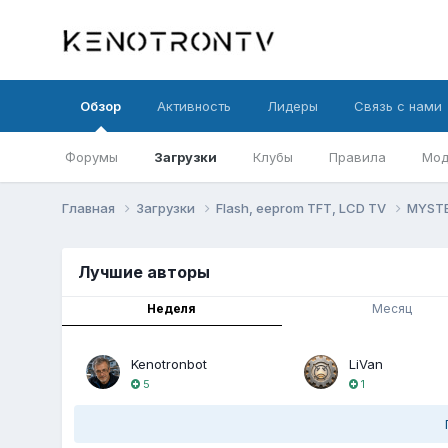
Обзор
Активность
Лидеры
Связь с нами
Форумы
Загрузки
Клубы
Правила
Мод
Главная
Загрузки
Flash, eeprom TFT, LCD TV
MYST
Лучшие авторы
Неделя
Месяц
Kenotronbot
LiVan
5
1