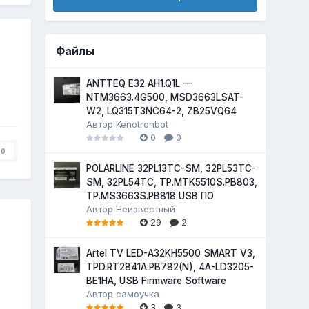
Файлы
ANTTEQ E32 AH1.Q1L —
NTM3663.4G500, MSD3663LSAT-
W2, LQ315T3NC64-2, ZB25VQ64
Автор
Kenotronbot
0
0
0
POLARLINE 32PL13TC-SM, 32PL53TC-
SM, 32PL54TC, TP.MTK5510S.PB803,
TP.MS3663S.PB818 USB ПО
Автор
Неизвестный
29
2
Artel TV LED-A32KH5500 SMART V3,
TPD.RT2841A.PB782(N), 4A-LD3205-
BE1HA, USB Firmware Software
Автор
самоучка
3
3