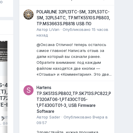
го
POLARLINE 32PL13TC-SM, 32PL53TC-
SM, 32PL54TC, TP.MTK5510S.PB803,
TP.MS3663S.PB818 USB ПО
Автор
LiVan
·
Опубликовано
15 часов
назад
@Оксана Отлично! теперь осталось
самое главное! Написать отзыв за
дапм который вы скачали ранее.
Обратите внимание: под каждым
файлом находятся две кнопки —
«Отзывы» и «Комментарии». Это две...
S-4300,
LEFF 50U540S,
Hartens
T),
TP.SK706S.PC822. Damp
TP.SK513S.PB802,TP.SK713S.PC822,P
T72690,
eMMC.
T320AT06-1,PT430CT05-
E-B041,
avdalev
опубликовал файл в
eMMC,
1,PT430GT01-3, USB Firmware
NAND FLASH FULL SET
,
17 июля
, файл
Software
Автор
Sader
·
Опубликовано
Вчера в
в
eMMC, NAND
LEFF 50U540S Яндекс ТВ.
09:57
я
, файл
Main: TP.SK706S.PC822
Cpu: MT9632EAATDB
Здравствуйте, нужна прошивка