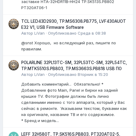
заставке HTA‑32HDR11B‑HH24 TP.SK513S.PB802
PT320AT06-1
TCL LED43D2930, TP.MS6308.PB775, LVF430AUOT
E32 V1, USB Firmware Software
Автор
LiVan
·
Опубликовано
Среда в 08:38
@snst Хорошо, но вследующий раз, пишите по
правилам.
POLARLINE 32PL13TC-SM, 32PL53TC-SM, 32PL54TC,
TP.MTK5510S.PB803, TP.MS3663S.PB818 USB ПО
Автор
LiVan
·
Опубликовано
Вторник в 15:20
Добавить комментарий... Обязательно! *
Добавление фото Main, Panel и бирки на задней
крышке TV. Фотографии должны быть лично
сделанными именно с того аппарата, который у Вас
сейчас в ремонте. Указываем текстом, буквами как
на оригинале, название ТВ и его содержимое.
* Бренд и модель...
LEFF 32H580T, TP.SK516S.PB803, PT320AT02-5,