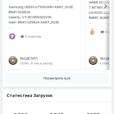
HAIER 55SMART
Samsung UE65CU7100UXRU KANT_SU2E
T.MT9602.731
BN41-02992A
LVU550CSDX
панель: CY-BC065HGSV1H
EMMC KLMG1E
main: BN41-02992A KANT_SU2E
...
...
0 отв
0 ответов
ВЫДЕЛИЛ
ВЫДЕЛ
LiVan
,
4 часа назад
LiVan
,
В
Посмотреть все
Статистика Загрузок