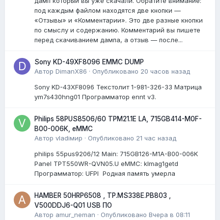
дамп который вы уже скачали. Обратите внимание:
под каждым файлом находятся две кнопки —
«Отзывы» и «Комментарии». Это две разные кнопки
по смыслу и содержанию. Комментарий вы пишете
перед скачиванием дампа, а отзыв — после...
Sony KD-49XF8096 EMMC DUMP
Автор
DimanX86
·
Опубликовано
20 часов назад
Sony KD-43XF8096 Текстолит 1-981-326-33 Матрица
ym7s430hng01 Программатор ennt v3.
Philips 58PUS8506/60 TPM21.1E LA, 715GB414-M0F-
B00-006K, eMMC
Автор
vladiмир
·
Опубликовано
21 час назад
philips 55pus9206/12 Мain: 715GB126-M1A-B00-006K
Panel TPT550WR-QVN05.U eMMC: klmag1getd
Программатор: UFPI Родная память умерла
HAMBER 50HRP6508 , TP.MS338E.PB803 ,
V500DDJ6-Q01 USB ПО
Автор
amur_neman
·
Опубликовано
Вчера в 08:11