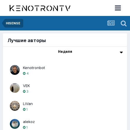
HISENSE
Лучшие авторы
Неделя
Kenotronbot
4
VEK
3
LiVan
1
alekoz
1