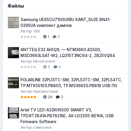
Файлы
Samsung UE65CU7100UXRU KANT_SU2E BN41-
02992A комплект дампов
Автор
VEK
1
0
ANTTEQ E32 AH1.Q1L — NTM3663.4G500,
MSD3663LSAT-W2, LQ315T3NC64-2, ZB25VQ64
Автор
Kenotronbot
0
0
POLARLINE 32PL13TC-SM, 32PL53TC-SM, 32PL54TC,
TP.MTK5510S.PB803, TP.MS3663S.PB818 USB ПО
Автор
Неизвестный
29
2
Artel TV LED-A32KH5500 SMART V3,
TPD.RT2841A.PB782(N), 4A-LD3205-BE1HA, USB
Firmware Software
Автор
самоучка