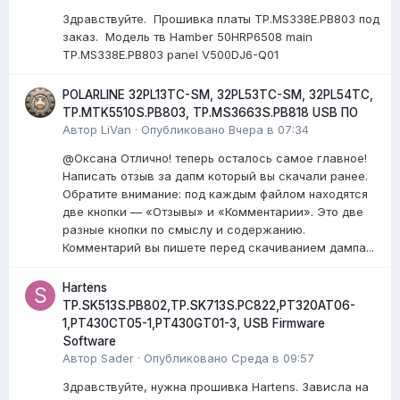
Здравствуйте. Прошивка платы TP.MS338E.PB803 под
заказ. Модель тв Hamber 50HRP6508 main
TP.MS338E.PB803 panel V500DJ6-Q01
POLARLINE 32PL13TC-SM, 32PL53TC-SM, 32PL54TC,
TP.MTK5510S.PB803, TP.MS3663S.PB818 USB ПО
Автор
LiVan
·
Опубликовано
Вчера в 07:34
@Оксана Отлично! теперь осталось самое главное!
Написать отзыв за дапм который вы скачали ранее.
Обратите внимание: под каждым файлом находятся
две кнопки — «Отзывы» и «Комментарии». Это две
разные кнопки по смыслу и содержанию.
Комментарий вы пишете перед скачиванием дампа...
Hartens
TP.SK513S.PB802,TP.SK713S.PC822,PT320AT06-
1,PT430CT05-1,PT430GT01-3, USB Firmware
Software
Автор
Sader
·
Опубликовано
Среда в 09:57
Здравствуйте, нужна прошивка Hartens. Зависла на