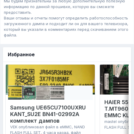
Мы будем признательны за любую дополнительную полезную
информацию по данной прошивке, которую вы сможете
предоставить.
Ваши отзывы и отчеты помогут определить работоспособность
загруженного дампa и подходит ли он для вашего телевизора,
который вы указали в комментариях перед скачиванием этого
файла.
Избранное
HAIER 55 
Samsung UE65CU7100UXRU
T.MT9602.
KANT_SU2E BN41-02992A
EMMC KLM
комплект дампов
mastel
опублик
VEK
опубликовал файл в
eMMC, NAND
FLASH FULL SE
FLASH FULL SET
,
4 часа назад
, файл