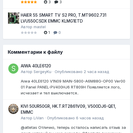
3
3
HAIER 55 SMART TV S2 PRO, T.MT9602.731
LVU550CSDX EMMC KLMG1ETD
Автор
mastel
1
0
Комментарии к файлу
AIWA 40LE6120
Автор
SergeyKu
·
Опубликовано
2 часа назад
Aiwa 40LE6120 V1N09 MAIN-5800-A6M88G-OP00 Ver00
01 Panel PANEL-PV400HJ6 RT809H Появляется лого,
исчезает и тел выключается..
KIVI 50UR50GR, HK.T.RT2861V09, V500DJ6-QE1,
EMMC
Автор
LiVan
·
Опубликовано
6 часов назад
@atletas Отлично, теперь осталось написать отзыв за