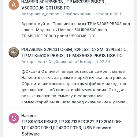
HAMBER 50HRP6508 , TP.MS338E.PB803 ,
V500DDJ6-Q01 USB ПО
Автор
amur_neman
·
Опубликовано
Четверг в 08:11
Здравствуйте. Прошивка платы TP.MS338E.PB803 под
заказ. Модель тв Hamber 50HRP6508 main
TP.MS338E.PB803 panel V500DJ6-Q01
POLARLINE 32PL13TC-SM, 32PL53TC-SM, 32PL54TC,
TP.MTK5510S.PB803, TP.MS3663S.PB818 USB ПО
Автор
LiVan
·
Опубликовано
Четверг в 07:34
@Оксана Отлично! теперь осталось самое главное!
Написать отзыв за дапм который вы скачали ранее.
Обратите внимание: под каждым файлом находятся
две кнопки — «Отзывы» и «Комментарии». Это две
разные кнопки по смыслу и содержанию.
Комментарий вы пишете перед скачиванием дампа...
Hartens
TP.SK513S.PB802,TP.SK713S.PC822,PT320AT06-
1,PT430CT05-1,PT430GT01-3, USB Firmware
Software