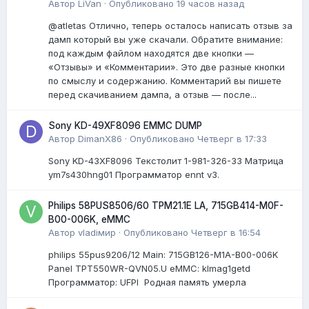
Автор
LiVan
·
Опубликовано
19 часов назад
@atletas Отлично, теперь осталось написать отзыв за
дамп который вы уже скачали. Обратите внимание:
под каждым файлом находятся две кнопки —
«Отзывы» и «Комментарии». Это две разные кнопки
по смыслу и содержанию. Комментарий вы пишете
перед скачиванием дампа, а отзыв — после...
Sony KD-49XF8096 EMMC DUMP
Автор
DimanX86
·
Опубликовано
Четверг в 17:33
Sony KD-43XF8096 Текстолит 1-981-326-33 Матрица
ym7s430hng01 Программатор ennt v3.
Philips 58PUS8506/60 TPM21.1E LA, 715GB414-M0F-
B00-006K, eMMC
Автор
vladiмир
·
Опубликовано
Четверг в 16:54
philips 55pus9206/12 Мain: 715GB126-M1A-B00-006K
Panel TPT550WR-QVN05.U eMMC: klmag1getd
Программатор: UFPI Родная память умерла