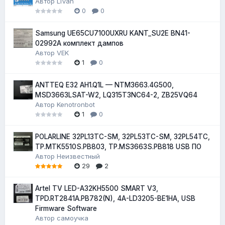
Автор
LiVan
0
0
Samsung UE65CU7100UXRU KANT_SU2E BN41-
02992A комплект дампов
Автор
VEK
1
0
ANTTEQ E32 AH1.Q1L — NTM3663.4G500,
MSD3663LSAT-W2, LQ315T3NC64-2, ZB25VQ64
Автор
Kenotronbot
1
0
POLARLINE 32PL13TC-SM, 32PL53TC-SM, 32PL54TC,
TP.MTK5510S.PB803, TP.MS3663S.PB818 USB ПО
Автор
Неизвестный
29
2
Artel TV LED-A32KH5500 SMART V3,
TPD.RT2841A.PB782(N), 4A-LD3205-BE1HA, USB
Firmware Software
Автор
самоучка