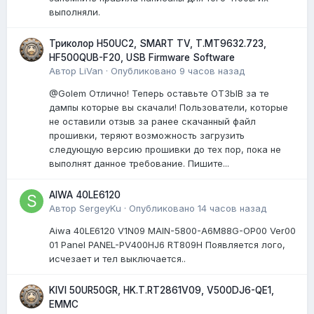
выполняли.
Триколор H50UC2, SMART TV, T.MT9632.723,
HF500QUB-F20, USB Firmware Software
Автор
LiVan
·
Опубликовано
9 часов назад
@Golem Отлично! Теперь оставьте ОТЗЫВ за те
дампы которые вы скачали! Пользователи, которые
не оставили отзыв за ранее скачанный файл
прошивки, теряют возможность загрузить
следующую версию прошивки до тех пор, пока не
выполнят данное требование. Пишите...
AIWA 40LE6120
Автор
SergeyKu
·
Опубликовано
14 часов назад
Aiwa 40LE6120 V1N09 MAIN-5800-A6M88G-OP00 Ver00
01 Panel PANEL-PV400HJ6 RT809H Появляется лого,
исчезает и тел выключается..
KIVI 50UR50GR, HK.T.RT2861V09, V500DJ6-QE1,
EMMC