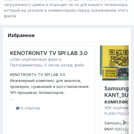
загруженного дампa и подходит ли он для вашего телевизора,
который вы указали в комментариях перед скачиванием этого
файла.
Избранное
KENOTRONTV TV SPI LAB 3.0
LiVan
опубликовал файл в
Программаторы
,
5 часов назад
, файл
KENOTRONTV TV SPI LAB 3.0
Инженерный комплекс для анализа,
проверки, сравнения и восстановления
Samsung 
SPI-прошивок телевизоров.
KANT_SU2E
...
комплект 
VEK
опубликов
0 ответов
FLASH FULL SE
Samsung UE65
BN41-02992A