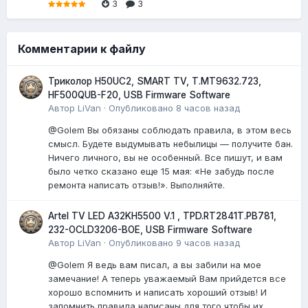
3
3
Комментарии к файлу
Триколор H50UC2, SMART TV, T.MT9632.723,
HF500QUB-F20, USB Firmware Software
Автор
LiVan
·
Опубликовано
8 часов назад
@Golem Вы обязаны соблюдать правила, в этом весь
смысл. Будете выдумывать небылицы — получите бан.
Ничего личного, вы не особенный. Все пишут, и вам
было четко сказано еще 15 мая: «Не забудь после
ремонта написать отзыв!». Выполняйте.
Artel TV LED A32KH5500 V.1 , TPD.RT2841T.PB781,
232-OCLD3206-BOE, USB Firmware Software
Автор
LiVan
·
Опубликовано
9 часов назад
@Golem Я ведь вам писал, а вы забили на мое
замечание! А теперь уважаемый Вам прийдется все
хорошо вспомнить и написать хороший отзыв! И
запомнить правила написаны для того чтобы их