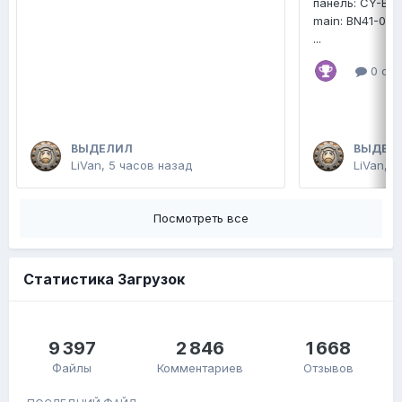
панель: CY-B
main: BN41-02
...
0 отв
ВЫДЕЛИЛ
ВЫДЕЛ
LiVan
,
5 часов назад
LiVan
,
1
Посмотреть все
Статистика Загрузок
9 397
2 846
1 668
Файлы
Комментариев
Отзывов