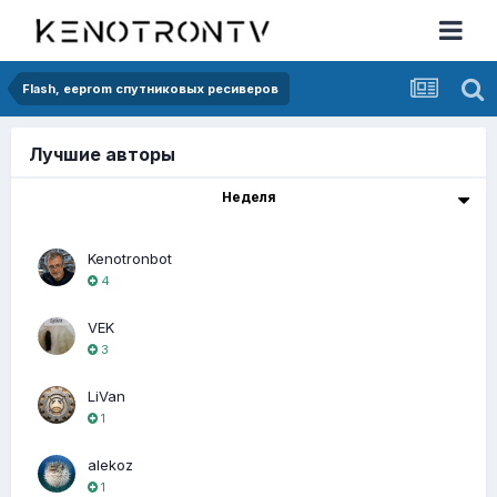
Flash, eeprom спутниковых ресиверов
Лучшие авторы
Неделя
Kenotronbot
4
VEK
3
LiVan
1
alekoz
1