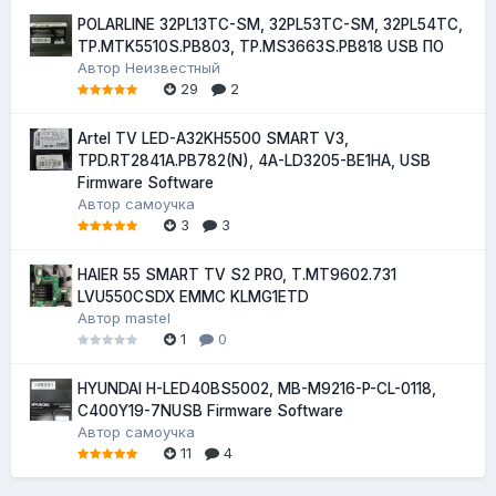
POLARLINE 32PL13TC-SM, 32PL53TC-SM, 32PL54TC,
TP.MTK5510S.PB803, TP.MS3663S.PB818 USB ПО
Автор
Неизвестный
29
2
Artel TV LED-A32KH5500 SMART V3,
TPD.RT2841A.PB782(N), 4A-LD3205-BE1HA, USB
Firmware Software
Автор
самоучка
3
3
HAIER 55 SMART TV S2 PRO, T.MT9602.731
LVU550CSDX EMMC KLMG1ETD
Автор
mastel
1
0
HYUNDAI H-LED40BS5002, MB-M9216-P-CL-0118,
C400Y19-7NUSB Firmware Software
Автор
самоучка
11
4