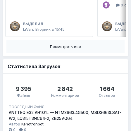
0 отв
ВЫДЕЛИЛ
ВЫДЕЛ
LiVan
,
Вторник в 15:45
LiVan
,
2
Посмотреть все
Статистика Загрузок
9 395
2 842
1 664
Файлы
Комментариев
Отзывов
ПОСЛЕДНИЙ ФАЙЛ
ANTTEQ E32 AH1.Q1L — NTM3663.4G500, MSD3663LSAT-
W2, LQ315T3NC64-2, ZB25VQ64
Автор
Kenotronbot
0
0