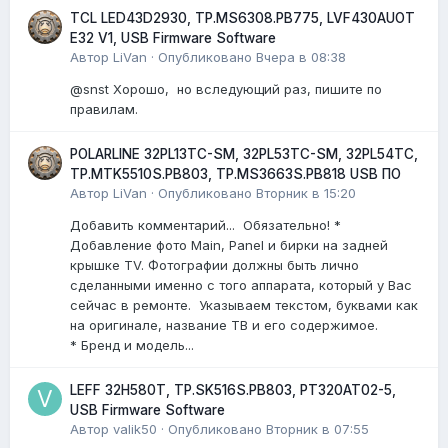
TCL LED43D2930, TP.MS6308.PB775, LVF430AUOT
E32 V1, USB Firmware Software
Автор
LiVan
·
Опубликовано
Вчера в 08:38
@snst Хорошо, но вследующий раз, пишите по
правилам.
POLARLINE 32PL13TC-SM, 32PL53TC-SM, 32PL54TC,
TP.MTK5510S.PB803, TP.MS3663S.PB818 USB ПО
Автор
LiVan
·
Опубликовано
Вторник в 15:20
Добавить комментарий... Обязательно! *
Добавление фото Main, Panel и бирки на задней
крышке TV. Фотографии должны быть лично
сделанными именно с того аппарата, который у Вас
сейчас в ремонте. Указываем текстом, буквами как
на оригинале, название ТВ и его содержимое.
* Бренд и модель...
LEFF 32H580T, TP.SK516S.PB803, PT320AT02-5,
USB Firmware Software
Автор
valik50
·
Опубликовано
Вторник в 07:55