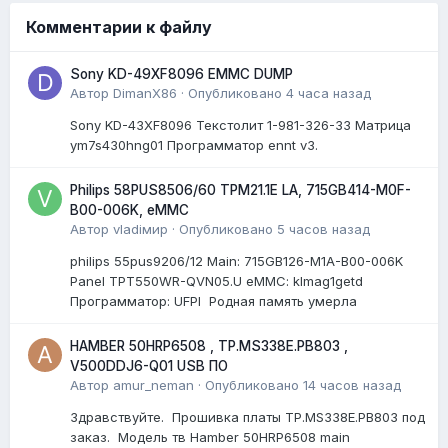
Комментарии к файлу
Sony KD-49XF8096 EMMC DUMP
Автор
DimanX86
·
Опубликовано
4 часа назад
Sony KD-43XF8096 Текстолит 1-981-326-33 Матрица
ym7s430hng01 Программатор ennt v3.
Philips 58PUS8506/60 TPM21.1E LA, 715GB414-M0F-
B00-006K, eMMC
Автор
vladiмир
·
Опубликовано
5 часов назад
philips 55pus9206/12 Мain: 715GB126-M1A-B00-006K
Panel TPT550WR-QVN05.U eMMC: klmag1getd
Программатор: UFPI Родная память умерла
HAMBER 50HRP6508 , TP.MS338E.PB803 ,
V500DDJ6-Q01 USB ПО
Автор
amur_neman
·
Опубликовано
14 часов назад
Здравствуйте. Прошивка платы TP.MS338E.PB803 под
заказ. Модель тв Hamber 50HRP6508 main