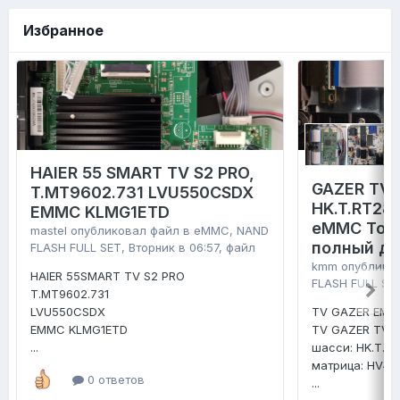
Избранное
HAIER 55 SMART TV S2 PRO,
GAZER TV4
T.MT9602.731 LVU550CSDX
HK.T.RT28
EMMC KLMG1ETD
eMMC Tosh
mastel
опубликовал файл в
eMMC, NAND
полный д
FLASH FULL SET
,
Вторник в 06:57
, файл
kmm
опублико
HAIER 55SMART TV S2 PRO
FLASH FULL SE
T.MT9602.731
LVU550CSDX
TV GAZER EMM
EMMC KLMG1ETD
TV GAZER TV4
...
шасси: HK.T.R
матрица: HV4
0 ответов
...