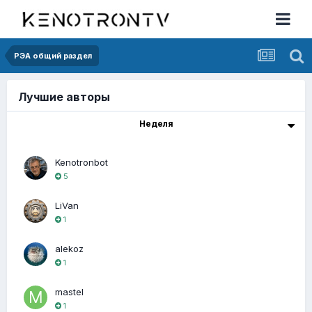
РЭА общий раздел
Лучшие авторы
Неделя
Kenotronbot
5
LiVan
1
alekoz
1
mastel
1