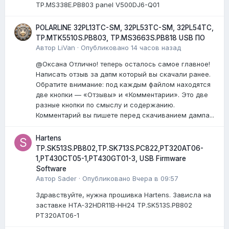
TP.MS338E.PB803 panel V500DJ6-Q01
POLARLINE 32PL13TC-SM, 32PL53TC-SM, 32PL54TC,
TP.MTK5510S.PB803, TP.MS3663S.PB818 USB ПО
Автор
LiVan
·
Опубликовано
14 часов назад
@Оксана Отлично! теперь осталось самое главное!
Написать отзыв за дапм который вы скачали ранее.
Обратите внимание: под каждым файлом находятся
две кнопки — «Отзывы» и «Комментарии». Это две
разные кнопки по смыслу и содержанию.
Комментарий вы пишете перед скачиванием дампа...
Hartens
TP.SK513S.PB802,TP.SK713S.PC822,PT320AT06-
1,PT430CT05-1,PT430GT01-3, USB Firmware
Software
Автор
Sader
·
Опубликовано
Вчера в 09:57
Здравствуйте, нужна прошивка Hartens. Зависла на
заставке HTA‑32HDR11B‑HH24 TP.SK513S.PB802
PT320AT06-1