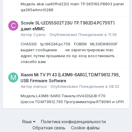
Модель akai ua40fhd22t2 main TP.SK516S.PB803 panel
qa395a4mct0288
Scoole SL-LED55S02T2SU TP.T962D4.PC751(T)
дамп eMMC
Автор
Cyanic
·
Опубликовано
Понедельник в 11:39
CHASSIS tp.t962d4.pc756 FOBEM ML50EW8000F
выдает сообщение не зарегистрирован mac
адрес путем прошивки по isp хочу восстановить
спасибо вам
Xiaomi Mi TV P1 43 [L43M6-6ARG],TD.MT9612.795,
USB Firmware Software
Автор
mansur
·
Опубликовано
Понедельник в 08:32
Модель:L43M6-6ARG Панель:HV430QUB-F70
Шасси:TD.MT9612.795 Программаторы:RT809H и UFPI
Язык
Политика конфиденциальности
Обратная связь
Cookie-файлы