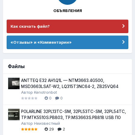
ОБЪЯВЛЕНИЯ
Как скачать файл?
«Отзывы» и «Комментарии»
Файлы
ANTTEQ E32 AH1.Q1L — NTM3663.4G500,
MSD3663LSAT-W2, LQ315T3NC64-2, ZB25VQ64
Автор
Kenotronbot
0
0
POLARLINE 32PL13TC-SM, 32PL53TC-SM, 32PL54TC,
TP.MTK5510S.PB803, TP.MS3663S.PB818 USB ПО
Автор
Неизвестный
29
2