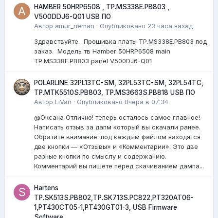
HAMBER 50HRP6508 , TP.MS338E.PB803 ,
V500DDJ6-Q01 USB ПО
Автор
amur_neman
·
Опубликовано
23 часа назад
Здравствуйте. Прошивка платы TP.MS338E.PB803 под
заказ. Модель тв Hamber 50HRP6508 main
TP.MS338E.PB803 panel V500DJ6-Q01
POLARLINE 32PL13TC-SM, 32PL53TC-SM, 32PL54TC,
TP.MTK5510S.PB803, TP.MS3663S.PB818 USB ПО
Автор
LiVan
·
Опубликовано
Вчера в 07:34
@Оксана Отлично! теперь осталось самое главное!
Написать отзыв за дапм который вы скачали ранее.
Обратите внимание: под каждым файлом находятся
две кнопки — «Отзывы» и «Комментарии». Это две
разные кнопки по смыслу и содержанию.
Комментарий вы пишете перед скачиванием дампа...
Hartens
TP.SK513S.PB802,TP.SK713S.PC822,PT320AT06-
1,PT430CT05-1,PT430GT01-3, USB Firmware
Software