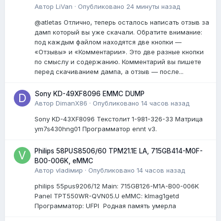
Автор
LiVan
·
Опубликовано
24 минуты назад
@atletas Отлично, теперь осталось написать отзыв за
дамп который вы уже скачали. Обратите внимание:
под каждым файлом находятся две кнопки —
«Отзывы» и «Комментарии». Это две разные кнопки
по смыслу и содержанию. Комментарий вы пишете
перед скачиванием дампа, а отзыв — после...
Sony KD-49XF8096 EMMC DUMP
Автор
DimanX86
·
Опубликовано
14 часов назад
Sony KD-43XF8096 Текстолит 1-981-326-33 Матрица
ym7s430hng01 Программатор ennt v3.
Philips 58PUS8506/60 TPM21.1E LA, 715GB414-M0F-
B00-006K, eMMC
Автор
vladiмир
·
Опубликовано
14 часов назад
philips 55pus9206/12 Мain: 715GB126-M1A-B00-006K
Panel TPT550WR-QVN05.U eMMC: klmag1getd
Программатор: UFPI Родная память умерла