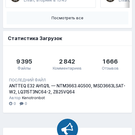
LiVan
,
Вторник в 15:45
LiVan
,
2
Посмотреть все
Статистика Загрузок
9 395
2 842
1 666
Файлы
Комментариев
Отзывов
ПОСЛЕДНИЙ ФАЙЛ
ANTTEQ E32 AH1.Q1L — NTM3663.4G500, MSD3663LSAT-
W2, LQ315T3NC64-2, ZB25VQ64
Автор
Kenotronbot
0
0