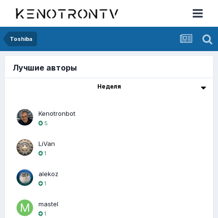
Toshiba
Лучшие авторы
Неделя
Kenotronbot
5
LiVan
1
alekoz
1
mastel
1