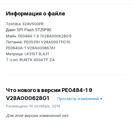
Информация о файле
Toshiba 32AV500PR
Дамп SPI Flash ST25P80
Майн: PE0484-1 9 (V28A000628G1)
Питание: PE0531H V28A000711C10
PE0640A-1 V28A000867A1
Матрица: LK315T3LA31
Т-соn: RUNTK 4004TP ZA
Что нового в версии
PE0484-1 9
V28A000628G1
Просмотр изменений
Размещено
14 октября, 2014
Для этой версии изменений нет.