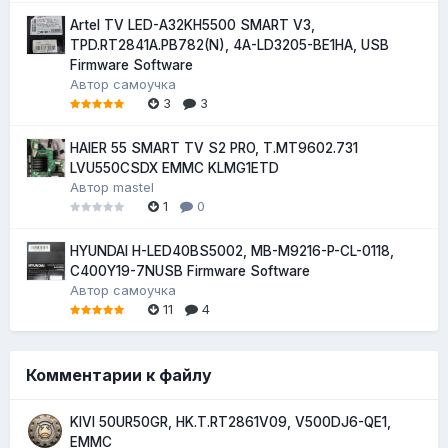
Artel TV LED-A32KH5500 SMART V3,
TPD.RT2841A.PB782(N), 4A-LD3205-BE1HA, USB
Firmware Software
Автор
самоучка
3
3
HAIER 55 SMART TV S2 PRO, T.MT9602.731
LVU550CSDX EMMC KLMG1ETD
Автор
mastel
1
0
HYUNDAI H-LED40BS5002, MB-M9216-P-CL-0118,
C400Y19-7NUSB Firmware Software
Автор
самоучка
11
4
Комментарии к файлу
KIVI 50UR50GR, HK.T.RT2861V09, V500DJ6-QE1,
EMMC