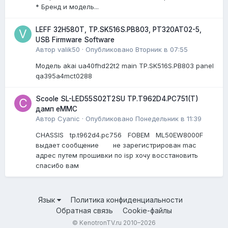
* Бренд и модель...
LEFF 32H580T, TP.SK516S.PB803, PT320AT02-5,
USB Firmware Software
Автор
valik50
·
Опубликовано
Вторник в 07:55
Модель akai ua40fhd22t2 main TP.SK516S.PB803 panel
qa395a4mct0288
Scoole SL-LED55S02T2SU TP.T962D4.PC751(T)
дамп eMMC
Автор
Cyanic
·
Опубликовано
Понедельник в 11:39
CHASSIS tp.t962d4.pc756 FOBEM ML50EW8000F
выдает сообщение не зарегистрирован mac
адрес путем прошивки по isp хочу восстановить
спасибо вам
Язык
Политика конфиденциальности
Обратная связь
Cookie-файлы
© KenotronTV.ru 2010–2026