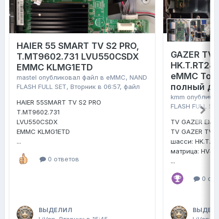
HAIER 55 SMART TV S2 PRO,
GAZER TV4
T.MT9602.731 LVU550CSDX
HK.T.RT28
EMMC KLMG1ETD
eMMC Tosh
mastel
опубликовал файл в
eMMC, NAND
полный д
FLASH FULL SET
,
Вторник в 06:57
, файл
kmm
опублико
HAIER 55SMART TV S2 PRO
FLASH FULL SE
T.MT9602.731
LVU550CSDX
TV GAZER EMM
EMMC KLMG1ETD
TV GAZER TV4
...
шасси: HK.T.R
матрица: HV4
0 ответов
...
0 отв
ВЫДЕЛИЛ
ВЫДЕЛ