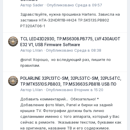
Автор
Sader
·
Опубликовано
Среда в 09:57
Здравствуйте, нужна прошивка Hartens. Зависла на
заставке HTA‑32HDR11B‑HH24 TP.SK513S.PB802
PT320AT06-1
TCL LED43D2930, TP.MS6308.PB775, LVF430AUOT
E32 V1, USB Firmware Software
Автор
LiVan
·
Опубликовано
Среда в 08:38
@snst Хорошо, но вследующий раз, пишите по
правилам.
POLARLINE 32PL13TC-SM, 32PL53TC-SM, 32PL54TC,
TP.MTK5510S.PB803, TP.MS3663S.PB818 USB ПО
Автор
LiVan
·
Опубликовано
Вторник в 15:20
Добавить комментарий... Обязательно! *
Добавление фото Main, Panel и бирки на задней
крышке TV. Фотографии должны быть лично
сделанными именно с того аппарата, который у Вас
сейчас в ремонте. Указываем текстом, буквами как
на оригинале, название ТВ и его содержимое.