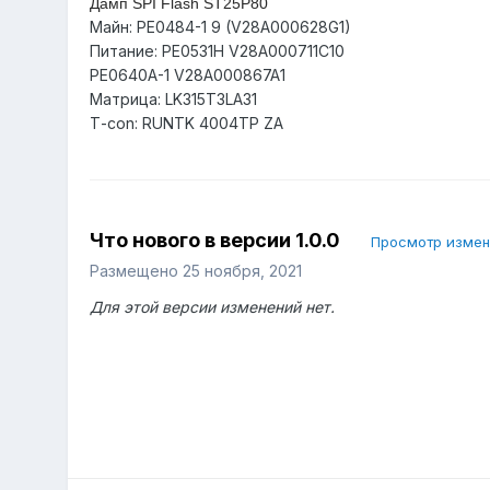
Дамп SPI Flash ST25P80
Майн: PE0484-1 9 (V28A000628G1)
Питание: PE0531H V28A000711C10
PE0640A-1 V28A000867A1
Матрица: LK315T3LA31
Т-соn: RUNTK 4004TP ZA
Что нового в версии
1.0.0
Просмотр изме
Размещено
25 ноября, 2021
Для этой версии изменений нет.