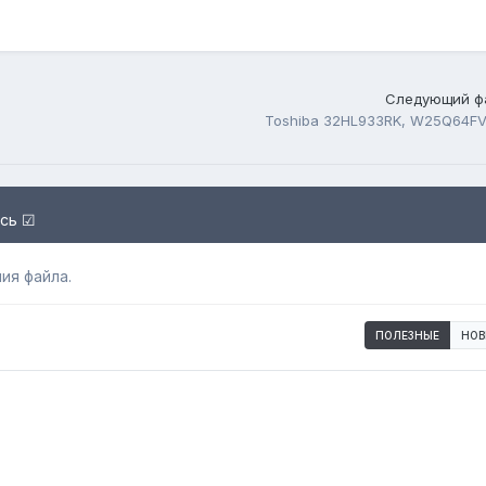
Следующий ф
Toshiba 32HL933RK, W25Q64FV
есь ☑
ия файла.
ПОЛЕЗНЫЕ
НОВ