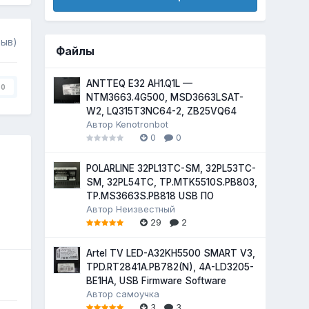
зыв)
Файлы
ANTTEQ E32 AH1.Q1L —
0
NTM3663.4G500, MSD3663LSAT-
W2, LQ315T3NC64-2, ZB25VQ64
Автор
Kenotronbot
0
0
POLARLINE 32PL13TC-SM, 32PL53TC-
SM, 32PL54TC, TP.MTK5510S.PB803,
TP.MS3663S.PB818 USB ПО
Автор
Неизвестный
29
2
Artel TV LED-A32KH5500 SMART V3,
TPD.RT2841A.PB782(N), 4A-LD3205-
BE1HA, USB Firmware Software
Автор
самоучка
3
3