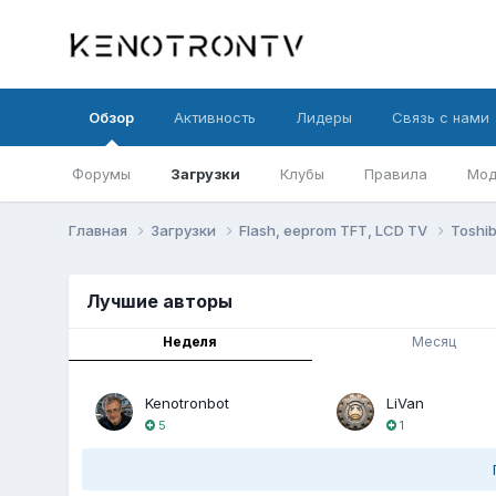
Обзор
Активность
Лидеры
Связь с нами
Форумы
Загрузки
Клубы
Правила
Мод
Главная
Загрузки
Flash, eeprom TFT, LCD TV
Toshi
Лучшие авторы
Неделя
Месяц
Kenotronbot
LiVan
5
1