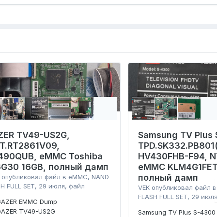
ZER TV49-US2G,
Samsung TV Plus 
.T.RT2861V09,
TPD.SK332.PB801(
490QUB, eMMC Toshiba
HV430FHB-F94, N
6G30 16GB, полный дамп
eMMC KLM4G1FET
полный дамп
опубликовал файл в
eMMC, NAND
H FULL SET
,
29 июля
, файл
VEK
опубликовал файл 
FLASH FULL SET
,
29 июл
GAZER EMMC Dump
GAZER TV49-US2G
Samsung TV Plus S-4300