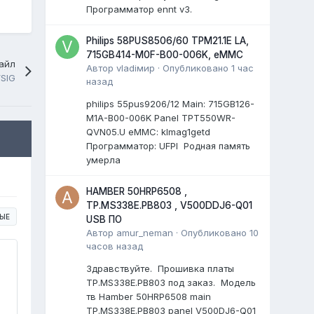
Программатор ennt v3.
Philips 58PUS8506/60 TPM21.1E LA,
715GB414-M0F-B00-006K, eMMC
айл
Автор
vladiмир
·
Опубликовано
1 час
SIG
назад
philips 55pus9206/12 Мain: 715GB126-
M1A-B00-006K Panel TPT550WR-
QVN05.U eMMC: klmag1getd
Программатор: UFPI Родная память
умерла
HAMBER 50HRP6508 ,
TP.MS338E.PB803 , V500DDJ6-Q01
ЫЕ
USB ПО
Автор
amur_neman
·
Опубликовано
10
часов назад
Здравствуйте. Прошивка платы
TP.MS338E.PB803 под заказ. Модель
тв Hamber 50HRP6508 main
TP.MS338E.PB803 panel V500DJ6-Q01