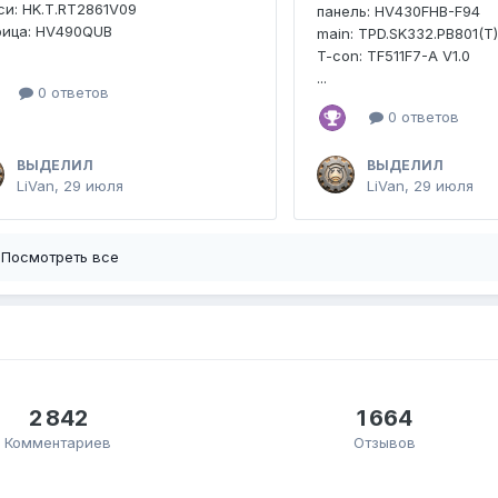
и: HK.T.RT2861V09
панель: HV430FHB-F94
рица: HV490QUB
main: TPD.SK332.PB801(T
T-con: TF511F7-A V1.0
...
0 ответов
0 ответов
ВЫДЕЛИЛ
ВЫДЕЛИЛ
LiVan
,
29 июля
LiVan
,
29 июля
Посмотреть все
2 842
1 664
Комментариев
Отзывов