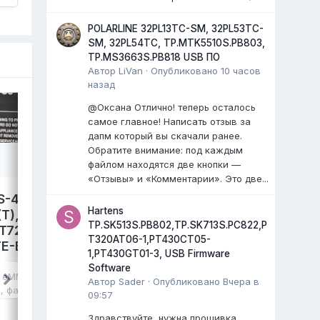
POLARLINE 32PL13TC-SM, 32PL53TC-
SM, 32PL54TC, TP.MTK5510S.PB803,
TP.MS3663S.PB818 USB ПО
Автор
LiVan
·
Опубликовано
10 часов
назад
@Оксана Отлично! теперь осталось
самое главное! Написать отзыв за
дапм который вы скачали ранее.
Обратите внимание: под каждым
файлом находятся две кнопки —
«Отзывы» и «Комментарии». Это две...
S-4300,
LEFF 50U540S,
Hartens
T),
TP.SK706S.PC822. Damp
TP.SK513S.PB802,TP.SK713S.PC822,P
T72690,
eMMC.
T320AT06-1,PT430CT05-
E-B041,
avdalev
опубликовал файл в
eMMC,
1,PT430GT01-3, USB Firmware
NAND FLASH FULL SET
,
17 июля
, файл
Software
в
eMMC, NAND
Автор
Sader
·
Опубликовано
Вчера в
LEFF 50U540S Яндекс ТВ.
я
, файл
09:57
Main: TP.SK706S.PC822
Cpu: MT9632EAATDB
Здравствуйте, нужна прошивка