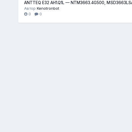
ANTTEQ E32 AH1.Q1L — NTM3663.4G500, MSD3663LS
Автор
Kenotronbot
0
0