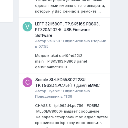
сделанными именно с того аппарата,
который у Вас сейчас в ремонте. ...
LEFF 32H580T, TP.SK516S.PB803,
PT320AT02-5, USB Firmware
Software
Автор
valik50
·
Опубликовано
Вторник
в 07:55
Модель akai ua40fhd22t2
main TP.SK516S.PB803 panel
qa395a4mct0288
Scoole SL-LED55S02T2SU
TP.T962D4.PC751(T) дамп eMMC
Автор
Cyanic
·
Опубликовано
Понедельник в 11:39
CHASSIS tp.t962d4.pc756 FOBEM
ML50EW8000F выдает сообщение
не зарегистрирован mac адрес путем
прошивки по isp хочу восстановить