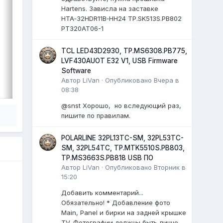
Panel: CC500PV5D
Hartens. Зависла на заставке
...
)
HTA‑32HDR11B‑HH24 TP.SK513S.PB802
PT320AT06-1
0 ответов
TCL LED43D2930, TP.MS6308.PB775,
LVF430AUOT E32 V1, USB Firmware
Software
ВЫДЕЛИЛ
Автор
LiVan
·
Опубликовано
Вчера в
LiVan
,
17 июля
08:38
@snst Хорошо, но вследующий раз,
пишите по правилам.
POLARLINE 32PL13TC-SM, 32PL53TC-
SM, 32PL54TC, TP.MTK5510S.PB803,
TP.MS3663S.PB818 USB ПО
Автор
LiVan
·
Опубликовано
Вторник в
15:20
Добавить комментарий...
Обязательно! * Добавление фото
Main, Panel и бирки на задней крышке
TV. Фотографии должны быть лично