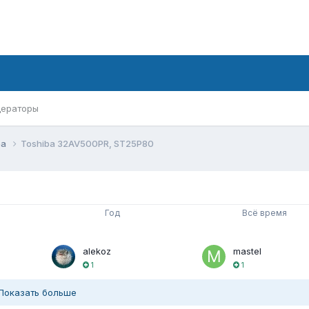
ераторы
ba
Toshiba 32AV500PR, ST25P80
Год
Всё время
alekoz
mastel
1
1
Показать больше