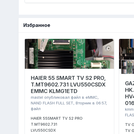
Избранное
HAIER 55 SMART TV S2 PRO,
GA
T.MT9602.731 LVU550CSDX
HK
EMMC KLMG1ETD
HV
mastel
опубликовал файл в
eMMC,
01
NAND FLASH FULL SET
,
Вторник в 06:57
,
файл
kmm
FLAS
HAIER 55SMART TV S2 PRO
T.MT9602.731
TV 
LVU550CSDX
TV 