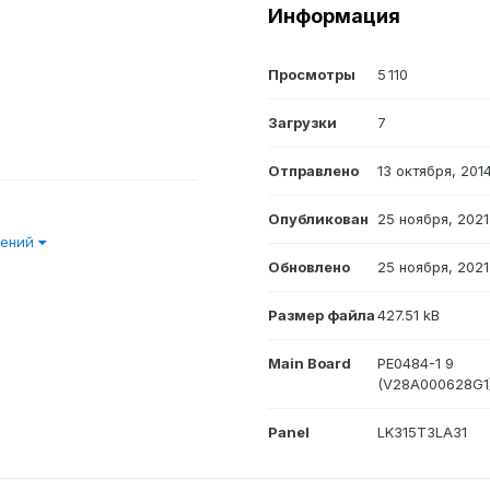
Информация
Просмотры
5 110
Загрузки
7
Отправлено
13 октября, 201
Опубликован
25 ноября, 2021
нений
Обновлено
25 ноября, 2021
Размер файла
427.51 kB
Main Board
PE0484-1 9
(V28A000628G1
Panel
LK315T3LA31