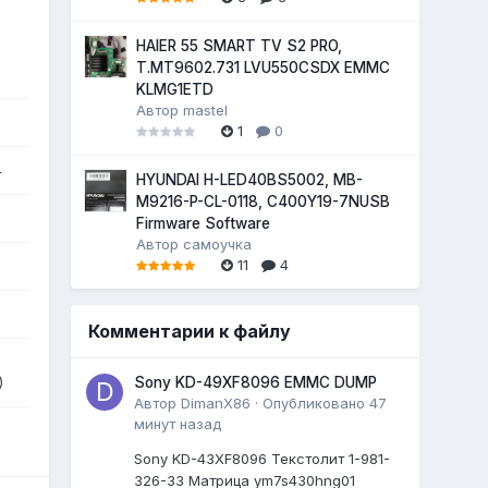
HAIER 55 SMART TV S2 PRO,
T.MT9602.731 LVU550CSDX EMMC
KLMG1ETD
Автор
mastel
1
0
4
HYUNDAI H-LED40BS5002, MB-
M9216-P-CL-0118, C400Y19-7NUSB
Firmware Software
Автор
самоучка
11
4
Комментарии к файлу
)
Sony KD-49XF8096 EMMC DUMP
Автор
DimanX86
·
Опубликовано
47
минут назад
Sony KD-43XF8096 Текстолит 1-981-
326-33 Матрица ym7s430hng01