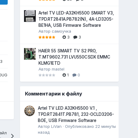
Artel TV LED-A32KH5500 SMART V3,
TPD.RT2841A.PB782(N), 4A-LD3205-
BE1HA, USB Firmware Software
Автор
самоучка
3
3
HAIER 55 SMART TV S2 PRO,
T.MT9602.731 LVU550CSDX EMMC
23
KLMG1ETD
Автор
mastel
00UG
1
0
Комментарии к файлу
Artel TV LED A32KH5500 V.1 ,
TPD.RT2841T.PB781, 232-OCLD3206-
BOE, USB Firmware Software
Автор
LiVan
·
Опубликовано
22 минуты
назад
айл