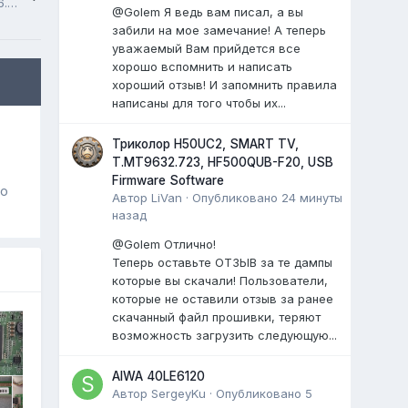
Haier LE50U6500TF, DH1VL0D2901, T.MS6486.751, USB Firmware Software
@Golem Я ведь вам писал, а вы
забили на мое замечание! А теперь
уважаемый Вам прийдется все
хорошо вспомнить и написать
хороший отзыв! И запомнить правила
написаны для того чтобы их...
Триколор H50UC2, SMART TV,
T.MT9632.723, HF500QUB-F20, USB
Firmware Software
го
Автор
LiVan
·
Опубликовано
24 минуты
назад
@Golem Отлично!
Теперь оставьте ОТЗЫВ за те дампы
которые вы скачали! Пользователи,
которые не оставили отзыв за ранее
скачанный файл прошивки, теряют
возможность загрузить следующую...
AIWA 40LE6120
Автор
SergeyKu
·
Опубликовано
5