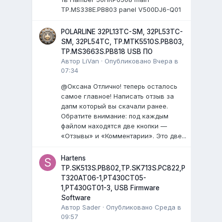
TP.MS338E.PB803 panel V500DJ6-Q01
POLARLINE 32PL13TC-SM, 32PL53TC-
SM, 32PL54TC, TP.MTK5510S.PB803,
TP.MS3663S.PB818 USB ПО
Автор
LiVan
·
Опубликовано
Вчера в
07:34
@Оксана Отлично! теперь осталось
самое главное! Написать отзыв за
дапм который вы скачали ранее.
Обратите внимание: под каждым
файлом находятся две кнопки —
«Отзывы» и «Комментарии». Это две...
Hartens
TP.SK513S.PB802,TP.SK713S.PC822,P
T320AT06-1,PT430CT05-
1,PT430GT01-3, USB Firmware
Software
Автор
Sader
·
Опубликовано
Среда в
09:57