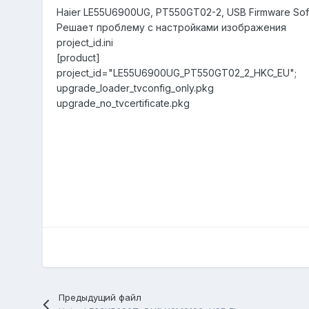
Haier LE55U6900UG, PT550GT02-2, USB Firmware Sof
Решает проблему с настройками изображения
project_id.ini
[product]
project_id="LE55U6900UG_PT550GT02_2_HKC_EU";
upgrade_loader_tvconfig_only.pkg
upgrade_no_tvcertificate.pkg
Предыдущий файл