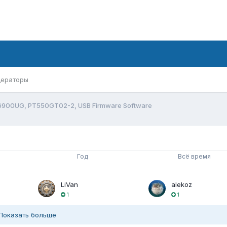
ераторы
6900UG, PT550GT02-2, USB Firmware Software
Год
Всё время
LiVan
alekoz
1
1
Показать больше