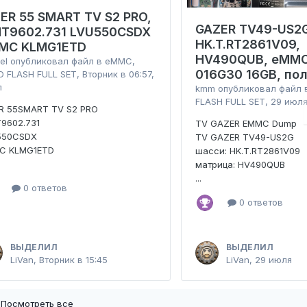
IER 55 SMART TV S2 PRO,
GAZER TV49-US2
MT9602.731 LVU550CSDX
HK.T.RT2861V09,
MC KLMG1ETD
HV490QUB, eMMC
el
опубликовал файл в
eMMC,
016G30 16GB, по
 FLASH FULL SET
,
Вторник в 06:57
,
л
kmm
опубликовал файл
FLASH FULL SET
,
29 июл
ER 55SMART TV S2 PRO
9602.731
TV GAZER EMMC Dump
550CSDX
TV GAZER TV49-US2G
C KLMG1ETD
шасси: HK.T.RT2861V09
матрица: HV490QUB
...
0 ответов
0 ответов
ВЫДЕЛИЛ
ВЫДЕЛИЛ
LiVan
,
Вторник в 15:45
LiVan
,
29 июля
Посмотреть все