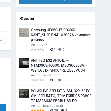
Файлы
Samsung UE65CU7100UXRU
KANT_SU2E BN41-02992A комплект
дампов
0
Автор
VEK
1
0
ANTTEQ E32 AH1.Q1L —
NTM3663.4G500, MSD3663LSAT-
W2, LQ315T3NC64-2, ZB25VQ64
Автор
Kenotronbot
1
0
POLARLINE 32PL13TC-SM, 32PL53TC-
SM, 32PL54TC, TP.MTK5510S.PB803,
TP.MS3663S.PB818 USB ПО
Автор
Неизвестный
29
2