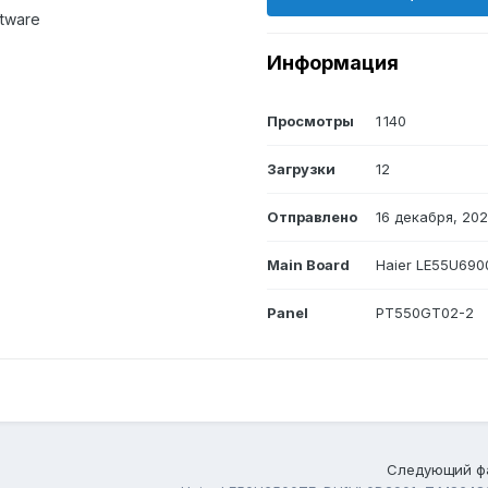
tware
Информация
Просмотры
1 140
Загрузки
12
Отправлено
16 декабря, 20
Main Board
Haier LE55U69
Panel
PT550GT02-2
Следующий ф