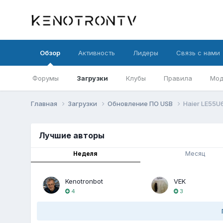
Обзор
Активность
Лидеры
Связь с нами
Форумы
Загрузки
Клубы
Правила
Мод
Главная
Загрузки
Обновление ПО USB
Haier LE55U
Лучшие авторы
Неделя
Месяц
Kenotronbot
VEK
4
3