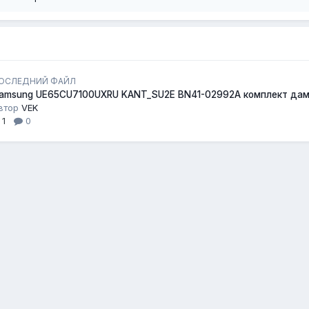
ОСЛЕДНИЙ ФАЙЛ
amsung UE65CU7100UXRU KANT_SU2E BN41-02992A комплект да
втор
VEK
1
0