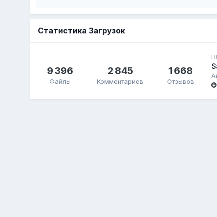
Статистика Загрузок
П
S
9 396
2 845
1 668
А
Файлы
Комментариев
Отзывов