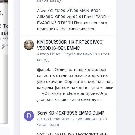
часов назад
Aiwa 40LE6120 V1N09 MAIN-5800-
G,
Samsung TV Plus S-4300,
A6M88G-OP00 Ver00 01 Panel PANEL-
TPD.SK332.PB801(T),
PV400HJ6 RT809H Появляется лого,
 Toshiba
HV430FHB-F94, NT72690,
исчезает и тел выключается..
лный дамп
eMMC KLM4G1FETE-B041,
полный дамп
 в
eMMC, NAND
KIVI 50UR50GR, HK.T.RT2861V09,
я
, файл
VEK
опубликовал файл в
eMMC, NAND
V500DJ6-QE1, EMMC
FLASH FULL SET
,
29 июля
, файл
Автор
LiVan
·
Опубликовано
10 часов
назад
Samsung TV Plus S-4300
панель: HV430FHB-F94
@atletas Отлично, теперь осталось
main: TPD.SK332.PB801(T)
написать отзыв за дамп который вы
T-con: TF511F7-A V1.0
уже скачали. Обратите внимание: под
...
каждым файлом находятся две кнопки
— «Отзывы» и «Комментарии». Это
0 ответов
две разные кнопки по смыслу и...
ВЫДЕЛИЛ
Sony KD-49XF8096 EMMC DUMP
LiVan
,
29 июля
Автор
DimanX86
·
Опубликовано
23
часа назад
Sony KD-43XF8096 Текстолит 1-981-