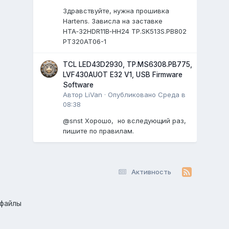
Здравствуйте, нужна прошивка
Hartens. Зависла на заставке
HTA‑32HDR11B‑HH24 TP.SK513S.PB802
PT320AT06-1
TCL LED43D2930, TP.MS6308.PB775,
LVF430AUOT E32 V1, USB Firmware
Software
Автор
LiVan
·
Опубликовано
Среда в
08:38
@snst Хорошо, но вследующий раз,
пишите по правилам.
Активность
-файлы