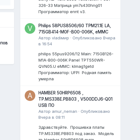
326-33 Матрица ym7s430hng01
Программатор ennt v3.
Philips 58PUS8506/60 TPM21.1E LA,
715GB414-M0F-B00-006K, eMMC
Автор
vladiмир
·
Опубликовано
Вчера
мпов
в 16:54
philips 55pus9206/12 Мain: 715GB126-
M1A-B00-006K Panel TPT550WR-
QVN05.U eMMC: klmag1getd
Программатор: UFPI Родная память
умерла
HAMBER 50HRP6508 ,
TP.MS338E.PB803 , V500DDJ6-Q01
USB ПО
Автор
amur_neman
·
Опубликовано
Вчера в 08:11
Здравствуйте. Прошивка платы
TP.MS338E.PB803 под заказ. Модель
тв Hamber 50HRP6508 main