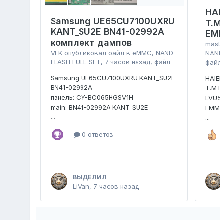
HA
Samsung UE65CU7100UXRU
T.
KANT_SU2E BN41-02992A
EM
комплект дампов
mast
VEK
опубликовал файл в
eMMC, NAND
NAND
FLASH FULL SET
,
7 часов назад
, файл
фай
Samsung UE65CU7100UXRU KANT_SU2E
HAI
BN41-02992A
T.MT
панель: CY-BC065HGSV1H
LVU
main: BN41-02992A KANT_SU2E
EMM
...
...
0 ответов
ВЫДЕЛИЛ
LiVan
,
7 часов назад