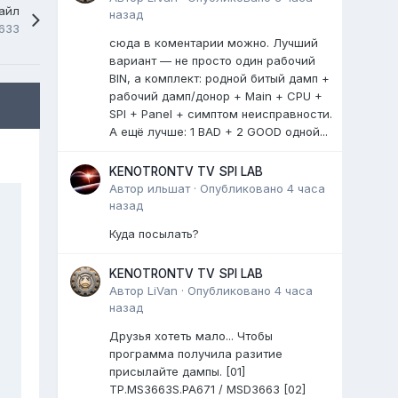
айл
назад
F633
сюда в коментарии можно. Лучший
вариант — не просто один рабочий
BIN, а комплект: родной битый дамп +
рабочий дамп/донор + Main + CPU +
SPI + Panel + симптом неисправности.
А ещё лучше: 1 BAD + 2 GOOD одной...
KENOTRONTV TV SPI LAB
Автор
ильшат
·
Опубликовано
4 часа
назад
Куда посылать?
KENOTRONTV TV SPI LAB
Автор
LiVan
·
Опубликовано
4 часа
назад
Друзья хотеть мало... Чтобы
программа получила разитие
присылайте дампы. [01]
TP.MS3663S.PA671 / MSD3663 [02]