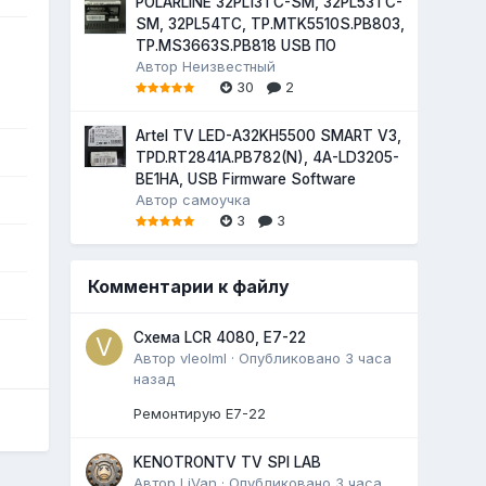
POLARLINE 32PL13TC-SM, 32PL53TC-
SM, 32PL54TC, TP.MTK5510S.PB803,
TP.MS3663S.PB818 USB ПО
Автор
Неизвестный
30
2
Artel TV LED-A32KH5500 SMART V3,
TPD.RT2841A.PB782(N), 4A-LD3205-
BE1HA, USB Firmware Software
Автор
самоучка
3
3
Комментарии к файлу
Схема LCR 4080, E7-22
Автор
vleolml
·
Опубликовано
3 часа
назад
Ремонтирую E7-22
KENOTRONTV TV SPI LAB
Автор
LiVan
·
Опубликовано
3 часа