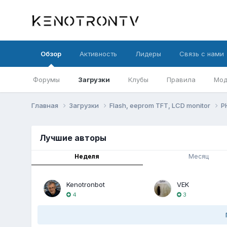
Обзор
Активность
Лидеры
Связь с нами
Форумы
Загрузки
Клубы
Правила
Мод
Главная
Загрузки
Flash, eeprom TFT, LCD monitor
P
Лучшие авторы
Неделя
Месяц
Kenotronbot
VEK
4
3