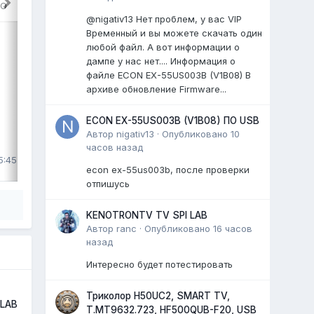
RO
@nigativ13 Нет проблем, у вас VIP
TV GAZER EMMC Dump
Временный и вы можете скачать один
TV GAZER TV49-US2G
любой файл. А вот информации о
шасси: HK.T.RT2861V09
дампе у нас нет.... Информация о
матрица: HV490QUB
файле ECON EX-55US003B (V1B08) В
...
архиве обновление Firmware...
0 ответов
ECON EX-55US003B (V1B08) ПО USB
Автор
nigativ13
·
Опубликовано
10
часов назад
ВЫДЕЛИЛ
5:45
LiVan
,
29 июля
econ ex-55us003b, после проверки
отпишусь
KENOTRONTV TV SPI LAB
Автор
ranc
·
Опубликовано
16 часов
назад
Интересно будет потестировать
Триколор H50UC2, SMART TV,
 LAB
T.MT9632.723, HF500QUB-F20, USB