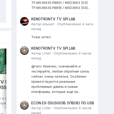
TP.MS3663S.PB801 / MSD3663 [03]
TP.MS3663S.PB818 / MSD3663 [04]...
KENOTRONTV TV SPI LAB
Автор
ильшат
·
Опубликовано
4 часа
назад
Тоже хотел
KENOTRONTV TV SPI LAB
Автор
LiVan
·
Опубликовано
9 часов
назад
@ranc Конечно, скачивайте и
тестируйте, любая обратная связь
сейчас очень полезна. Особенно
V S2 PRO,
приветствуются реальные
GAZER TV49-US2G,
проблемные дампы и новые
VU550CSDX
HK.T.RT2861V09,
платформы, которые ещё не...
HV490QUB, eMMC Toshiba
л в
eMMC,
016G30 16GB, полный дамп
торник в 06:57
,
ECON EX-55US003B (V1B08) ПО USB
Автор
LiVan
·
Опубликовано
9 часов
kmm
опубликовал файл в
eMMC, NAND
назад
FLASH FULL SET
,
29 июля
, файл