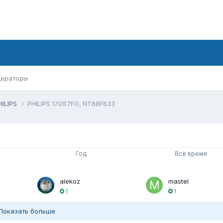
ераторы
HILIPS
PHILIPS 170S7FG, NT68F633
Год
Всё время
alekoz
mastel
1
1
Показать больше