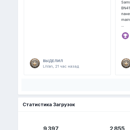
Sam
BN4
пан
main
...
ВЫДЕЛИЛ
LiVan
,
21 час назад
Статистика Загрузок
9 397
2 855