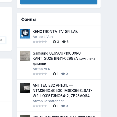
Файлы
KENOTRONTV TV SPI LAB
Автор
LiVan
0
3
6
Samsung UE65CU7100UXRU
KANT_SU2E BN41-02992A комплект
дампов
Автор
VEK
1
0
ANTTEQ E32 AH1.Q1L —
NTM3663.4G500, MSD3663LSAT-
W2, LQ315T3NC64-2, ZB25VQ64
Автор
Kenotronbot
1
0