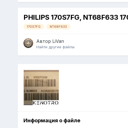
PHILIPS 170S7FG, NT68F633 1
170S7FG
NT68F633
Автор
LiVan
Найти другие файлы
Информация о файле