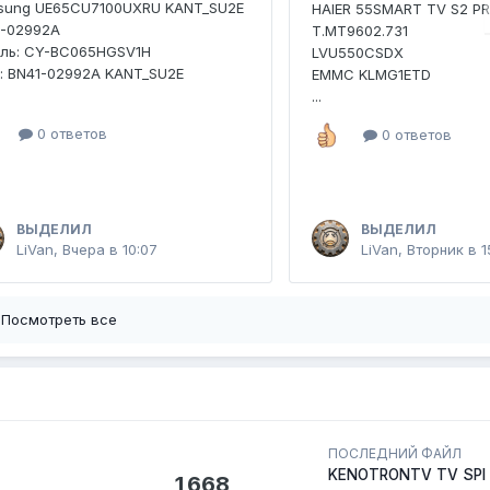
sung UE65CU7100UXRU KANT_SU2E
HAIER 55SMART TV S2 P
1-02992A
T.MT9602.731
ель: CY-BC065HGSV1H
LVU550CSDX
: BN41-02992A KANT_SU2E
EMMC KLMG1ETD
...
0 ответов
0 ответов
ВЫДЕЛИЛ
ВЫДЕЛИЛ
LiVan
,
Вчера в 10:07
LiVan
,
Вторник в 1
Посмотреть все
ПОСЛЕДНИЙ ФАЙЛ
KENOTRONTV TV SPI
1 668