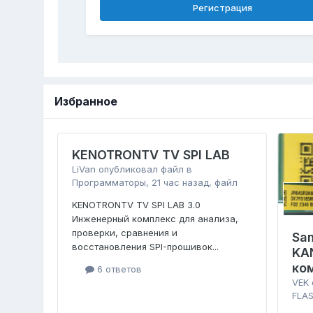
Регистрация
Избранное
KENOTRONTV TV SPI LAB
LiVan
опубликовал файл в
Программаторы
,
21 час назад
, файл
KENOTRONTV TV SPI LAB 3.0
Инженерный комплекс для анализа,
проверки, сравнения и
Sa
восстановления SPI-прошивок...
KA
ко
6 ответов
VEK
FLAS