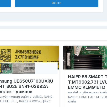
Войти
HAIER 55 SMART T
msung UE65CU7100UXRU
T.MT9602.731 L
NT_SU2E BN41-02992A
EMMC KLMG1ETD
мплект дампов
mastel
опубликовал фай
опубликовал файл в
eMMC, NAND
NAND FLASH FULL SET
,
В
H FULL SET
,
Вчера в 09:52
, файл
файл