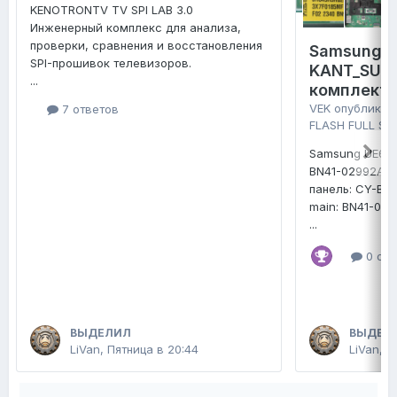
KENOTRONTV TV SPI LAB 3.0
Инженерный комплекс для анализа,
проверки, сравнения и восстановления
Samsung 
SPI-прошивок телевизоров.
KANT_SU2E
...
комплект 
VEK
опубликов
7 ответов
FLASH FULL SE
Samsung UE65
BN41-02992A
панель: CY-B
main: BN41-02
...
0 отв
ВЫДЕЛИЛ
ВЫДЕЛ
LiVan
,
Пятница в 20:44
LiVan
,
П