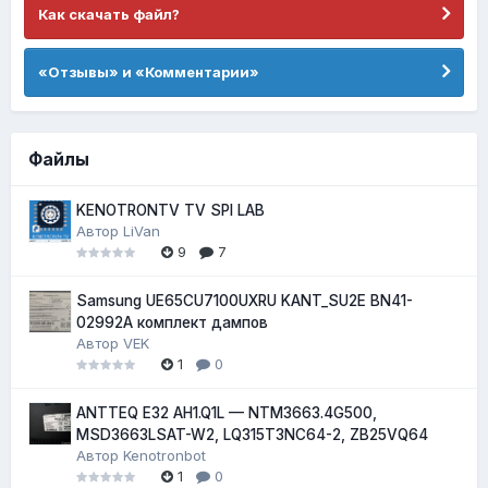
Как скачать файл?
«Отзывы» и «Комментарии»
Файлы
KENOTRONTV TV SPI LAB
Автор
LiVan
9
7
Samsung UE65CU7100UXRU KANT_SU2E BN41-
02992A комплект дампов
Автор
VEK
1
0
ANTTEQ E32 AH1.Q1L — NTM3663.4G500,
MSD3663LSAT-W2, LQ315T3NC64-2, ZB25VQ64
Автор
Kenotronbot
1
0