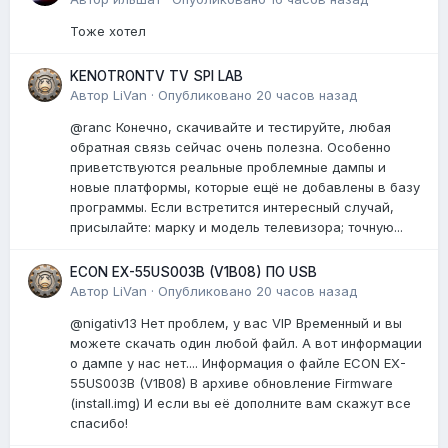
Тоже хотел
KENOTRONTV TV SPI LAB
Автор
LiVan
·
Опубликовано
20 часов назад
@ranc Конечно, скачивайте и тестируйте, любая
обратная связь сейчас очень полезна. Особенно
приветствуются реальные проблемные дампы и
новые платформы, которые ещё не добавлены в базу
программы. Если встретится интересный случай,
присылайте: марку и модель телевизора; точную...
ECON EX-55US003B (V1B08) ПО USB
Автор
LiVan
·
Опубликовано
20 часов назад
@nigativ13 Нет проблем, у вас VIP Временный и вы
можете скачать один любой файл. А вот информации
о дампе у нас нет.... Информация о файле ECON EX-
55US003B (V1B08) В архиве обновление Firmware
(install.img) И если вы её дополните вам скажут все
спасибо!