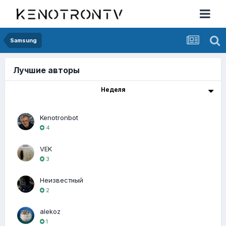
Samsung
Лучшие авторы
Неделя
Kenotronbot
4
VEK
3
Неизвестный
2
alekoz
1