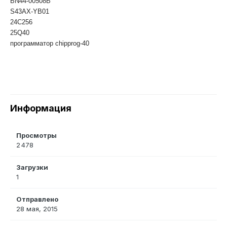
BN44-00508B
S43AX-YB01
24C256
25Q40
программатор chipprog-40
Информация
Просмотры
2 478
Загрузки
1
Отправлено
28 мая, 2015