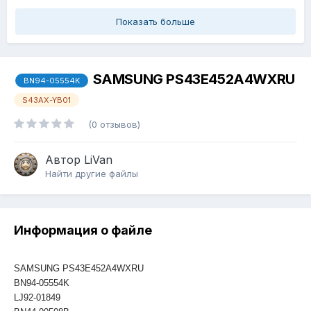
Показать больше
SAMSUNG PS43E452A4WXRU
BN94-05554K
S43AX-YB01
(0 отзывов)
Автор
LiVan
Найти другие файлы
Информация о файле
SAMSUNG PS43E452A4WXRU
BN94-05554K
LJ92-01849