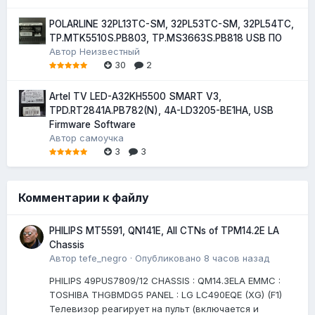
POLARLINE 32PL13TC-SM, 32PL53TC-SM, 32PL54TC,
TP.MTK5510S.PB803, TP.MS3663S.PB818 USB ПО
Автор
Неизвестный
30
2
Artel TV LED-A32KH5500 SMART V3,
TPD.RT2841A.PB782(N), 4A-LD3205-BE1HA, USB
Firmware Software
Автор
самоучка
3
3
Комментарии к файлу
PHILIPS MT5591, QN141E, All CTNs of TPM14.2E LA
Chassis
Автор
tefe_negro
·
Опубликовано
8 часов назад
PHILIPS 49PUS7809/12 CHASSIS : QM14.3ELA EMMC :
TOSHIBA THGBMDG5 PANEL : LG LC490EQE (XG) (F1)
Телевизор реагирует на пульт (включается и