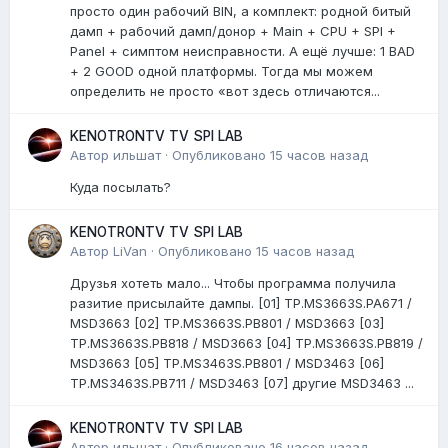
просто один рабочий BIN, а комплект: родной битый
дамп + рабочий дамп/донор + Main + CPU + SPI +
Panel + симптом неисправности. А ещё лучше: 1 BAD
+ 2 GOOD одной платформы. Тогда мы можем
определить не просто «вот здесь отличаются...
KENOTRONTV TV SPI LAB
Автор
ильшат
·
Опубликовано
15 часов назад
Куда посылать?
KENOTRONTV TV SPI LAB
Автор
LiVan
·
Опубликовано
15 часов назад
Друзья хотеть мало... Чтобы программа получила
разитие присылайте дампы. [01] TP.MS3663S.PA671 /
MSD3663 [02] TP.MS3663S.PB801 / MSD3663 [03]
TP.MS3663S.PB818 / MSD3663 [04] TP.MS3663S.PB819 /
MSD3663 [05] TP.MS3463S.PB801 / MSD3463 [06]
TP.MS3463S.PB711 / MSD3463 [07] другие MSD3463 ...
KENOTRONTV TV SPI LAB
Автор
ильшат
·
Опубликовано
16 часов назад