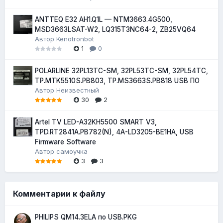
ANTTEQ E32 AH1.Q1L — NTM3663.4G500,
MSD3663LSAT-W2, LQ315T3NC64-2, ZB25VQ64
Автор
Kenotronbot
1
0
POLARLINE 32PL13TC-SM, 32PL53TC-SM, 32PL54TC,
TP.MTK5510S.PB803, TP.MS3663S.PB818 USB ПО
Автор
Неизвестный
30
2
Artel TV LED-A32KH5500 SMART V3,
TPD.RT2841A.PB782(N), 4A-LD3205-BE1HA, USB
Firmware Software
Автор
самоучка
3
3
Комментарии к файлу
PHILIPS QM14.3ELA по USB.PKG