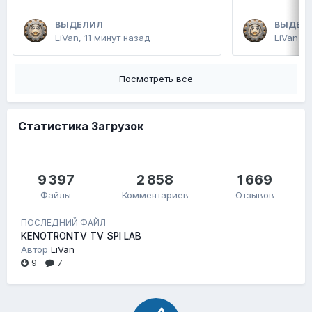
ВЫДЕЛИЛ
ВЫДЕЛ
LiVan
,
11 минут назад
LiVan
,
П
Посмотреть все
Статистика Загрузок
9 397
2 858
1 669
Файлы
Комментариев
Отзывов
ПОСЛЕДНИЙ ФАЙЛ
KENOTRONTV TV SPI LAB
Автор
LiVan
9
7