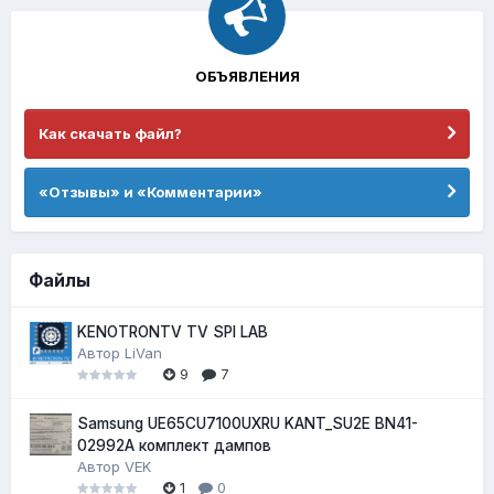
ОБЪЯВЛЕНИЯ
Как скачать файл?
«Отзывы» и «Комментарии»
Файлы
KENOTRONTV TV SPI LAB
Автор
LiVan
9
7
Samsung UE65CU7100UXRU KANT_SU2E BN41-
02992A комплект дампов
Автор
VEK
1
0