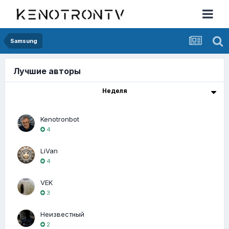
Samsung
Лучшие авторы
Неделя
Kenotronbot
4
LiVan
4
VEK
3
Неизвестный
2