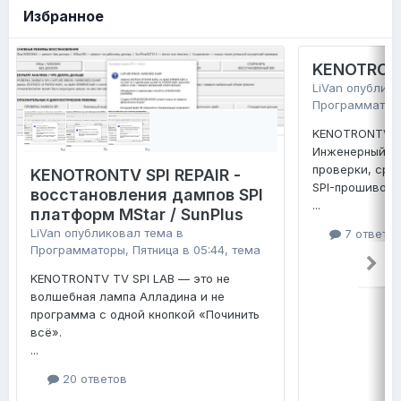
Избранное
KENOTRONT
LiVan
опублико
Программатор
KENOTRONTV TV
Инженерный ко
проверки, сра
KENOTRONTV SPI REPAIR -
SPI-прошивок 
восстановления дампов SPI
...
платформ MStar / SunPlus
LiVan
опубликовал тема в
7 ответо
Программаторы
,
Пятница в 05:44
, тема
KENOTRONTV TV SPI LAB — это не
волшебная лампа Алладина и не
программа с одной кнопкой «Починить
всё».
...
20 ответов