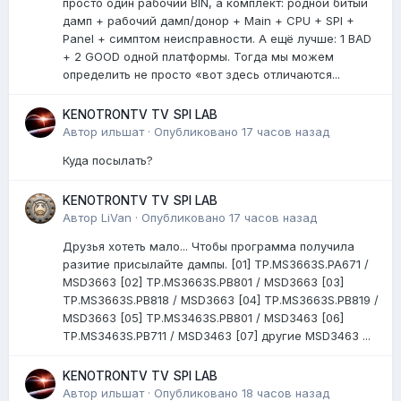
просто один рабочий BIN, а комплект: родной битый
дамп + рабочий дамп/донор + Main + CPU + SPI +
Panel + симптом неисправности. А ещё лучше: 1 BAD
+ 2 GOOD одной платформы. Тогда мы можем
определить не просто «вот здесь отличаются...
KENOTRONTV TV SPI LAB
Автор
ильшат
·
Опубликовано
17 часов назад
Куда посылать?
KENOTRONTV TV SPI LAB
Автор
LiVan
·
Опубликовано
17 часов назад
Друзья хотеть мало... Чтобы программа получила
разитие присылайте дампы. [01] TP.MS3663S.PA671 /
MSD3663 [02] TP.MS3663S.PB801 / MSD3663 [03]
TP.MS3663S.PB818 / MSD3663 [04] TP.MS3663S.PB819 /
MSD3663 [05] TP.MS3463S.PB801 / MSD3463 [06]
TP.MS3463S.PB711 / MSD3463 [07] другие MSD3463 ...
KENOTRONTV TV SPI LAB
Автор
ильшат
·
Опубликовано
18 часов назад