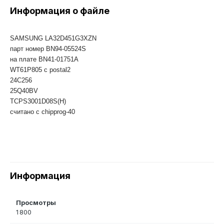
Информация о файле
SAMSUNG LA32D451G3XZN
парт номер BN94-05524S
на плате BN41-01751A
WT61P805 с postal2
24C256
25Q40BV
TCPS3001D08S(H)
считано с chipprog-40
Информация
Просмотры
1 800