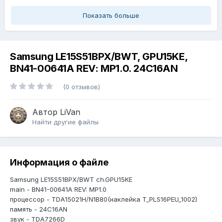
Показать больше
Samsung LE15S51BPX/BWT, GPU15KE,
BN41-00641A REV: MP1.0. 24C16AN
(0 отзывов)
Автор
LiVan
Найти другие файлы
Информация о файле
Samsung LE15S51BPX/BWT ch.GPU15KE
main - BN41-00641A REV: MP1.0
процессор - TDA15021H/N1B80(наклейка T_PLS16PEU_1002)
память - 24C16AN
звук - TDA7266D