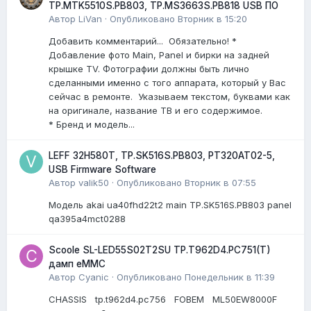
TP.MTK5510S.PB803, TP.MS3663S.PB818 USB ПО
Автор
LiVan
·
Опубликовано
Вторник в 15:20
Добавить комментарий... Обязательно! *
Добавление фото Main, Panel и бирки на задней
крышке TV. Фотографии должны быть лично
сделанными именно с того аппарата, который у Вас
сейчас в ремонте. Указываем текстом, буквами как
на оригинале, название ТВ и его содержимое.
* Бренд и модель...
LEFF 32H580T, TP.SK516S.PB803, PT320AT02-5,
USB Firmware Software
Автор
valik50
·
Опубликовано
Вторник в 07:55
Модель akai ua40fhd22t2 main TP.SK516S.PB803 panel
qa395a4mct0288
Scoole SL-LED55S02T2SU TP.T962D4.PC751(T)
дамп eMMC
Автор
Cyanic
·
Опубликовано
Понедельник в 11:39
CHASSIS tp.t962d4.pc756 FOBEM ML50EW8000F