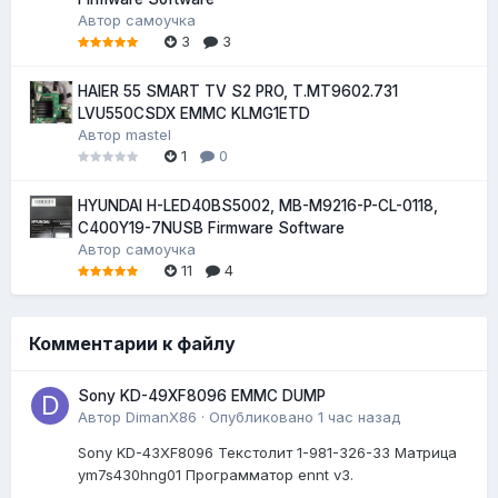
Автор
самоучка
3
3
HAIER 55 SMART TV S2 PRO, T.MT9602.731
LVU550CSDX EMMC KLMG1ETD
Автор
mastel
1
0
HYUNDAI H-LED40BS5002, MB-M9216-P-CL-0118,
C400Y19-7NUSB Firmware Software
Автор
самоучка
11
4
Комментарии к файлу
Sony KD-49XF8096 EMMC DUMP
Автор
DimanX86
·
Опубликовано
1 час назад
Sony KD-43XF8096 Текстолит 1-981-326-33 Матрица
ym7s430hng01 Программатор ennt v3.