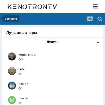
Samsung
Лучшие авторы
Неделя
Kenotronbot
5
LiVan
1
alekoz
1
mastel
1