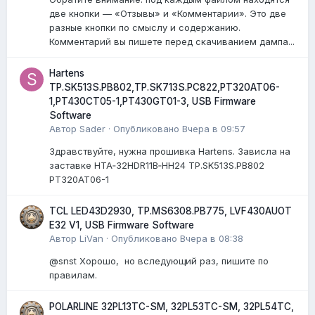
две кнопки — «Отзывы» и «Комментарии». Это две
разные кнопки по смыслу и содержанию.
Комментарий вы пишете перед скачиванием дампа...
Hartens
TP.SK513S.PB802,TP.SK713S.PC822,PT320AT06-
1,PT430CT05-1,PT430GT01-3, USB Firmware
Software
Автор
Sader
·
Опубликовано
Вчера в 09:57
Здравствуйте, нужна прошивка Hartens. Зависла на
заставке HTA‑32HDR11B‑HH24 TP.SK513S.PB802
PT320AT06-1
TCL LED43D2930, TP.MS6308.PB775, LVF430AUOT
E32 V1, USB Firmware Software
Автор
LiVan
·
Опубликовано
Вчера в 08:38
@snst Хорошо, но вследующий раз, пишите по
правилам.
POLARLINE 32PL13TC-SM, 32PL53TC-SM, 32PL54TC,