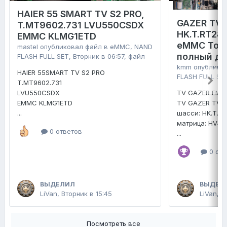
HAIER 55 SMART TV S2 PRO,
GAZER TV4
T.MT9602.731 LVU550CSDX
HK.T.RT28
EMMC KLMG1ETD
eMMC Tosh
mastel
опубликовал файл в
eMMC, NAND
полный д
FLASH FULL SET
,
Вторник в 06:57
, файл
kmm
опублико
HAIER 55SMART TV S2 PRO
FLASH FULL SE
T.MT9602.731
LVU550CSDX
TV GAZER EMM
EMMC KLMG1ETD
TV GAZER TV4
...
шасси: HK.T.R
матрица: HV4
0 ответов
...
0 отв
ВЫДЕЛИЛ
ВЫДЕЛ
LiVan
,
Вторник в 15:45
LiVan
,
2
Посмотреть все