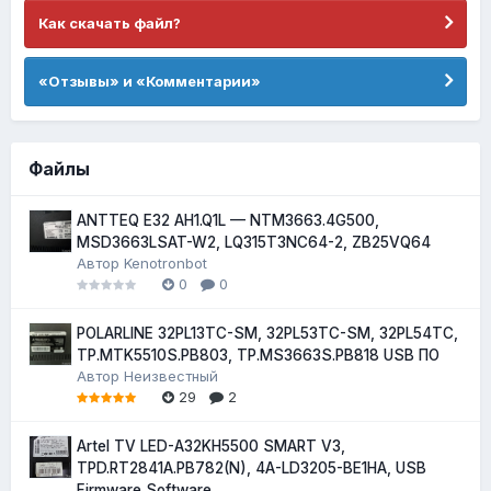
Как скачать файл?
«Отзывы» и «Комментарии»
Файлы
ANTTEQ E32 AH1.Q1L — NTM3663.4G500,
MSD3663LSAT-W2, LQ315T3NC64-2, ZB25VQ64
Автор
Kenotronbot
0
0
POLARLINE 32PL13TC-SM, 32PL53TC-SM, 32PL54TC,
TP.MTK5510S.PB803, TP.MS3663S.PB818 USB ПО
Автор
Неизвестный
29
2
Artel TV LED-A32KH5500 SMART V3,
TPD.RT2841A.PB782(N), 4A-LD3205-BE1HA, USB
Firmware Software