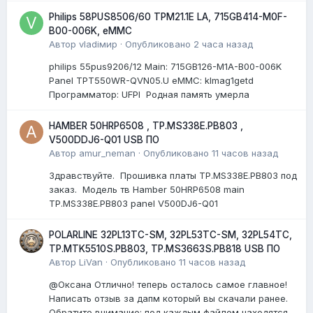
Philips 58PUS8506/60 TPM21.1E LA, 715GB414-M0F-
B00-006K, eMMC
Автор
vladiмир
·
Опубликовано
2 часа назад
philips 55pus9206/12 Мain: 715GB126-M1A-B00-006K
Panel TPT550WR-QVN05.U eMMC: klmag1getd
Программатор: UFPI Родная память умерла
HAMBER 50HRP6508 , TP.MS338E.PB803 ,
V500DDJ6-Q01 USB ПО
Автор
amur_neman
·
Опубликовано
11 часов назад
Здравствуйте. Прошивка платы TP.MS338E.PB803 под
заказ. Модель тв Hamber 50HRP6508 main
TP.MS338E.PB803 panel V500DJ6-Q01
POLARLINE 32PL13TC-SM, 32PL53TC-SM, 32PL54TC,
TP.MTK5510S.PB803, TP.MS3663S.PB818 USB ПО
Автор
LiVan
·
Опубликовано
11 часов назад
@Оксана Отлично! теперь осталось самое главное!
Написать отзыв за дапм который вы скачали ранее.
Обратите внимание: под каждым файлом находятся