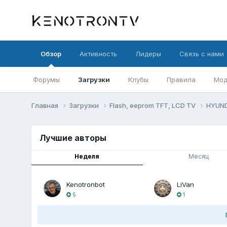
Обзор
Активность
Лидеры
Связь с нами
Форумы
Загрузки
Клубы
Правила
Мод
Главная
Загрузки
Flash, eeprom TFT, LCD TV
HYUN
Лучшие авторы
Неделя
Месяц
Kenotronbot
LiVan
5
1