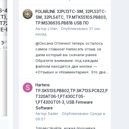
S-4300,
LEFF 50U540S,
POLARLINE 32PL13TC-SM, 32PL53TC-
T),
TP.SK706S.PC822. Damp
SM, 32PL54TC, TP.MTK5510S.PB803,
T72690,
eMMC.
TP.MS3663S.PB818 USB ПО
Автор
LiVan
·
Опубликовано
21 час
E-B041,
avdalev
опубликовал файл в
eMMC,
назад
NAND FLASH FULL SET
,
17 июля
, файл
в
eMMC, NAND
@Оксана Отлично! теперь осталось
LEFF 50U540S Яндекс ТВ.
я
, файл
самое главное! Написать отзыв за
Main: TP.SK706S.PC822
дапм который вы скачали ранее.
Cpu: MT9632EAATDB
Обратите внимание: под каждым
Panel: CC500PV5D
файлом находятся две кнопки —
...
)
«Отзывы» и «Комментарии». Это две...
0 ответов
Hartens
TP.SK513S.PB802,TP.SK713S.PC822,P
T320AT06-1,PT430CT05-
1,PT430GT01-3, USB Firmware
ВЫДЕЛИЛ
LiVan
,
17 июля
Software
Автор
Sader
·
Опубликовано
Среда в
09:57
Здравствуйте, нужна прошивка