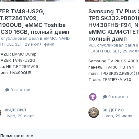
ZER TV49-US2G,
Samsung TV Plus 
.T.RT2861V09,
TPD.SK332.PB801(
490QUB, eMMC Toshiba
HV430FHB-F94, N
6G30 16GB, полный дамп
eMMC KLM4G1FET
полный дамп
опубликовал файл в
eMMC, NAND
H FULL SET
,
29 июля
, файл
VEK
опубликовал файл 
FLASH FULL SET
,
29 июл
GAZER EMMC Dump
GAZER TV49-US2G
Samsung TV Plus S-4300
и: HK.T.RT2861V09
панель: HV430FHB-F94
рица: HV490QUB
main: TPD.SK332.PB801(T
T-con: TF511F7-A V1.0
...
0 ответов
0 ответов
ВЫДЕЛИЛ
ВЫДЕЛИЛ
LiVan
,
29 июля
LiVan
,
29 июля
Посмотреть все