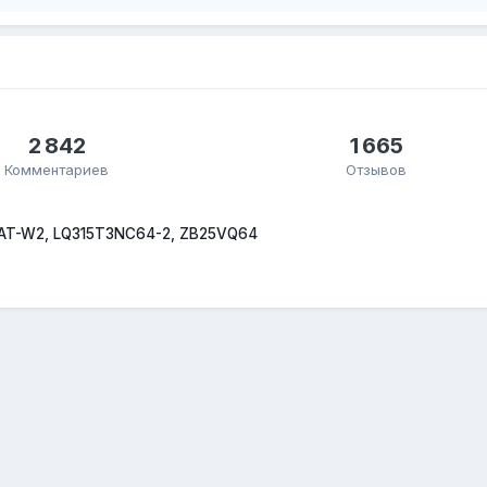
2 842
1 665
Комментариев
Отзывов
AT-W2, LQ315T3NC64-2, ZB25VQ64