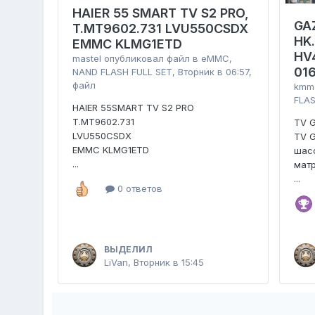
HAIER 55 SMART TV S2 PRO,
GA
T.MT9602.731 LVU550CSDX
HK
EMMC KLMG1ETD
HV
mastel
опубликовал файл в
eMMC,
01
NAND FLASH FULL SET
,
Вторник в 06:57
,
файл
kmm
FLAS
HAIER 55SMART TV S2 PRO
T.MT9602.731
TV 
LVU550CSDX
TV 
EMMC KLMG1ETD
шасс
...
мат
...
0 ответов
ВЫДЕЛИЛ
LiVan
,
Вторник в 15:45