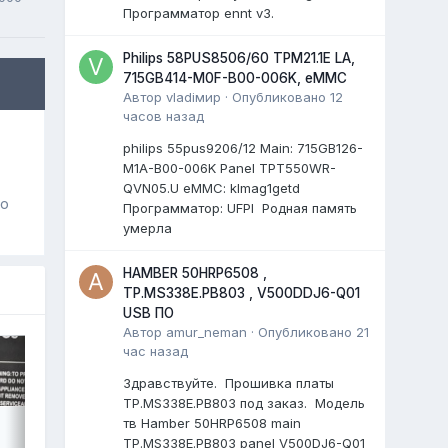
Программатор ennt v3.
Philips 58PUS8506/60 TPM21.1E LA,
715GB414-M0F-B00-006K, eMMC
Автор
vladiмир
·
Опубликовано
12
часов назад
philips 55pus9206/12 Мain: 715GB126-
M1A-B00-006K Panel TPT550WR-
QVN05.U eMMC: klmag1getd
го
Программатор: UFPI Родная память
умерла
HAMBER 50HRP6508 ,
TP.MS338E.PB803 , V500DDJ6-Q01
USB ПО
Автор
amur_neman
·
Опубликовано
21
час назад
Здравствуйте. Прошивка платы
TP.MS338E.PB803 под заказ. Модель
тв Hamber 50HRP6508 main
TP.MS338E.PB803 panel V500DJ6-Q01