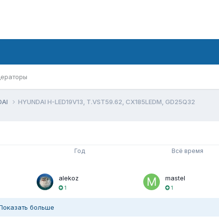
ераторы
DAI
HYUNDAI H-LED19V13, T.VST59.62, CX185LEDM, GD25Q32
Год
Всё время
alekoz
mastel
1
1
Показать больше