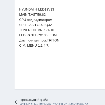
HYUNDAI H-LED19V13
MAIN T.VST59.62
CPU под радиатором
SPI FLASH GD25Q32
TUNER CDT3NP5/1-10
LED PANEL CX185LEDM
Дамп считан прог.TRITON
C.M. MENU-1.1.4.7.
Предыдущий файл
HYUNDAI H-LED24V6, CV182L-C (MS-1E198407)