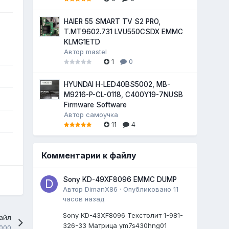
HAIER 55 SMART TV S2 PRO,
T.MT9602.731 LVU550CSDX EMMC
KLMG1ETD
Автор
mastel
1
0
HYUNDAI H-LED40BS5002, MB-
M9216-P-CL-0118, C400Y19-7NUSB
Firmware Software
Автор
самоучка
11
4
Комментарии к файлу
Sony KD-49XF8096 EMMC DUMP
Автор
DimanX86
·
Опубликовано
11
часов назад
Sony KD-43XF8096 Текстолит 1-981-
айл
326-33 Матрица ym7s430hng01
000