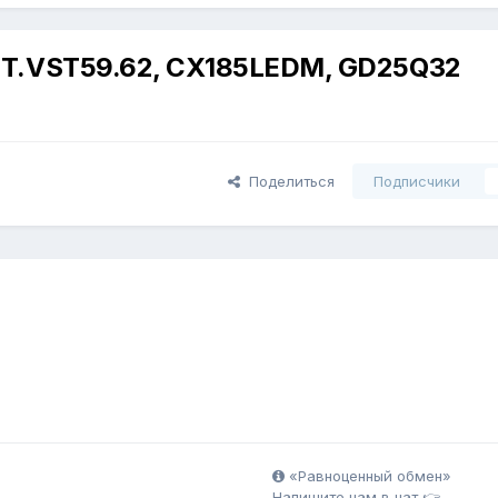
 T.VST59.62, CX185LEDM, GD25Q32
Поделиться
Подписчики
«Равноценный обмен»
Напишите нам в чат 👉