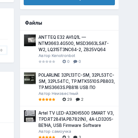
Файлы
ANTTEQ E32 AH1.Q1L —
NTM3663.4G500, MSD3663LSAT-
W2, LQ315T3NC64-2, ZB25VQ64
0
Автор
Kenotronbot
0
0
POLARLINE 32PL13TC-SM, 32PL53TC-
SM, 32PL54TC, TP.MTK5510S.PB803,
TP.MS3663S.PB818 USB ПО
Автор
Неизвестный
29
2
Artel TV LED-A32KH5500 SMART V3,
TPD.RT2841A.PB782(N), 4A-LD3205-
BE1HA, USB Firmware Software
Автор
самоучка
3
3