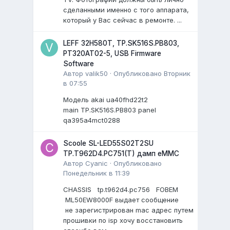
сделанными именно с того аппарата,
который у Вас сейчас в ремонте. ...
LEFF 32H580T, TP.SK516S.PB803,
PT320AT02-5, USB Firmware
Software
Автор
valik50
·
Опубликовано
Вторник
в 07:55
Модель akai ua40fhd22t2
main TP.SK516S.PB803 panel
qa395a4mct0288
Scoole SL-LED55S02T2SU
TP.T962D4.PC751(T) дамп eMMC
Автор
Cyanic
·
Опубликовано
Понедельник в 11:39
CHASSIS tp.t962d4.pc756 FOBEM
ML50EW8000F выдает сообщение
не зарегистрирован mac адрес путем
прошивки по isp хочу восстановить