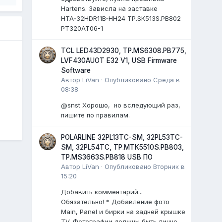
Hartens. Зависла на заставке
HTA‑32HDR11B‑HH24 TP.SK513S.PB802
PT320AT06-1
TCL LED43D2930, TP.MS6308.PB775,
LVF430AUOT E32 V1, USB Firmware
Software
Автор
LiVan
·
Опубликовано
Среда в
08:38
@snst Хорошо, но вследующий раз,
пишите по правилам.
POLARLINE 32PL13TC-SM, 32PL53TC-
SM, 32PL54TC, TP.MTK5510S.PB803,
TP.MS3663S.PB818 USB ПО
Автор
LiVan
·
Опубликовано
Вторник в
15:20
Добавить комментарий...
Обязательно! * Добавление фото
Main, Panel и бирки на задней крышке
TV. Фотографии должны быть лично