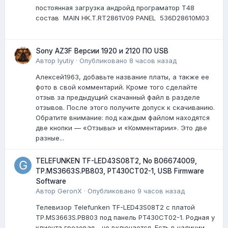
постоянная загрузка андройд програматор Т48
состав MAIN HK.T.RT2861V09 PANEL 536D28610M03
Sony AZ3F Версии 1920 и 2120 ПО USB
Автор
lyutiy
·
Опубликовано
8 часов назад
Алексей1963, добавьте название платы, а также ее
фото в свой комментарий. Кроме того сделайте
отзыв за предыдущий скачанный файл в разделе
отзывов. После этого получите допуск к скачиванию.
Обратите внимание: под каждым файлом находятся
две кнопки — «Отзывы» и «Комментарии». Это две
разные...
TELEFUNKEN TF-LED43S08T2, No B06674009,
TP.MS3663S.PB803, PT430CT02-1, USB Firmware
Software
Автор
GeronX
·
Опубликовано
9 часов назад
Телевизор Telefunken TF-LED43S08T2 с платой
TP.MS3663S.PB803 под панель PT430CT02-1. Родная у
клиента грозовая - не включается. Есть в наличии