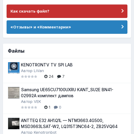
Как скачать файл?
«Отзывы» и «Комментарии»
Файлы
KENOTRONTV TV SPI LAB
Автор
LiVan
24
7
Samsung UE65CU7100UXRU KANT_SU2E BN41-
02992A комплект дампов
Автор
VEK
1
0
ANTTEQ E32 AH1.Q1L — NTM3663.4G500,
MSD3663LSAT-W2, LQ315T3NC64-2, ZB25VQ64
Автор
Kenotronbot