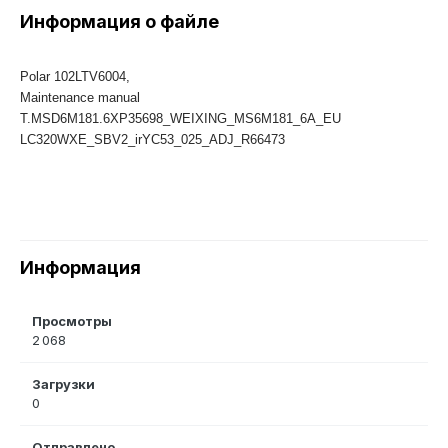
Информация о файле
Polar 102LTV6004,
Maintenance manual
T.MSD6M181.6XP35698_WEIXING_MS6M181_6A_EU
LC320WXE_SBV2_irYC53_025_ADJ_R66473
Информация
Просмотры
2 068
Загрузки
0
Отправлено