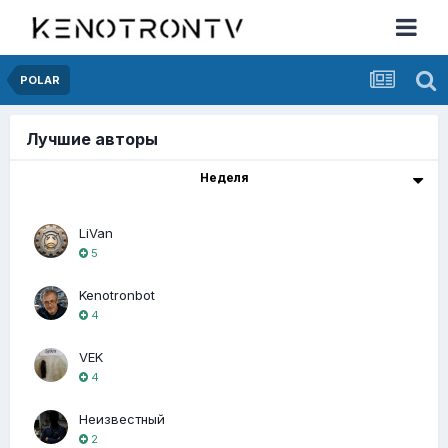
POLAR
Лучшие авторы
Неделя
LiVan
5
Kenotronbot
4
VEK
4
Неизвестный
2