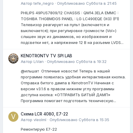
Автор
tefe_negro
·
Опубликовано
Суббота в 21:45
PHILIPS 49PUS7809/12 CHASSIS : QM14.3ELA EMMC :
TOSHIBA THGBMDG5 PANEL : LG LC490EQE (XG) (F1)
Телевизор реагирует на пульт (включается и
выключается); при регулировке громкости (Vol+)
слышен звук из динамиков, но изображения и
подсветки нет, а напряжение 12 В на разъеме LVDS...
KENOTRONTV TV SPI LAB
Автор
LiVan
·
Опубликовано
Суббота в 19:32
@ильшат Отличные новости! Теперь в нашей
программе появилась удобная интерактивная кнопка.
Отправка битого дампа в KenotronTV Начиная с
версии v3.1.6 в правом нижнем углу программы
доступна кнопка: «ОТПРАВИТЬ БИТЫЙ ДАМП»
Программа помогает подготовить техническую...
Схема LCR 4080, E7-22
Автор
vleolml
·
Опубликовано
Суббота в 15:35
Ремонтирую E7-22