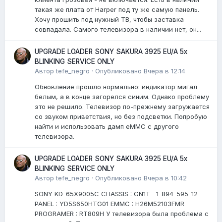
такая же плата от Harper под ту же самую панель.
Хочу прошить под нужный ТВ, чтобы заставка
совпадала. Самого телевизора в наличии нет, он...
UPGRADE LOADER SONY SAKURA 3925 EU/A 5x
BLINKING SERVICE ONLY
Автор
tefe_negro
·
Опубликовано
Вчера в 12:14
Обновление прошло нормально: индикатор мигал
белым, а в конце загорелся синим. Однако проблему
это не решило. Телевизор по-прежнему загружается
со звуком приветствия, но без подсветки. Попробую
найти и использовать дамп eMMC с другого
телевизора.
UPGRADE LOADER SONY SAKURA 3925 EU/A 5x
BLINKING SERVICE ONLY
Автор
tefe_negro
·
Опубликовано
Вчера в 10:42
SONY KD-65X9005C CHASSIS : GN1T 1-894-595-12
PANEL : YD5S650HTG01 EMMC : H26M52103FMR
PROGRAMER : RT809H У телевизора была проблема с