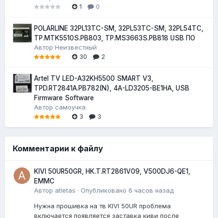
1
0
POLARLINE 32PL13TC-SM, 32PL53TC-SM, 32PL54TC,
TP.MTK5510S.PB803, TP.MS3663S.PB818 USB ПО
Автор
Неизвестный
30
2
Artel TV LED-A32KH5500 SMART V3,
TPD.RT2841A.PB782(N), 4A-LD3205-BE1HA, USB
Firmware Software
Автор
самоучка
3
3
Комментарии к файлу
KIVI 50UR50GR, HK.T.RT2861V09, V500DJ6-QE1,
EMMC
Автор
atletas
·
Опубликовано
6 часов назад
Нужна прошивка на тв KIVI 50UR проблема
включается появляется заставка киви после