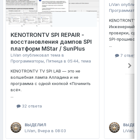
LiVan
опублико
Программатор
KENOTRONTV TV
Инженерный ко
проверки, сра
KENOTRONTV SPI REPAIR -
SPI-прошивок 
восстановления дампов SPI
...
платформ MStar / SunPlus
LiVan
опубликовал тема в
7 ответо
Программаторы
,
Пятница в 05:44
, тема
KENOTRONTV TV SPI LAB — это не
волшебная лампа Алладина и не
программа с одной кнопкой «Починить
всё».
...
32 ответа
ВЫДЕЛИЛ
ВЫДЕЛ
LiVan
,
Вчера в 08:03
LiVan
,
П