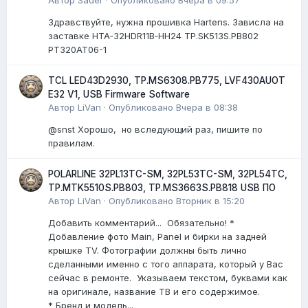
Здравствуйте, нужна прошивка Hartens. Зависла на
заставке HTA‑32HDR11B‑HH24 TP.SK513S.PB802
PT320AT06-1
TCL LED43D2930, TP.MS6308.PB775, LVF430AUOT
E32 V1, USB Firmware Software
Автор
LiVan
·
Опубликовано
Вчера в 08:38
@snst Хорошо, но вследующий раз, пишите по
правилам.
POLARLINE 32PL13TC-SM, 32PL53TC-SM, 32PL54TC,
TP.MTK5510S.PB803, TP.MS3663S.PB818 USB ПО
Автор
LiVan
·
Опубликовано
Вторник в 15:20
Добавить комментарий... Обязательно! *
Добавление фото Main, Panel и бирки на задней
крышке TV. Фотографии должны быть лично
сделанными именно с того аппарата, который у Вас
сейчас в ремонте. Указываем текстом, буквами как
на оригинале, название ТВ и его содержимое.
* Бренд и модель...