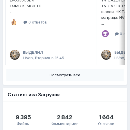
LVU550CSDX
TV GAZER EMM
EMMC KLMG1ETD
TV GAZER TV4
...
шасси: HK.T.R
матрица: HV4
0 ответов
...
0 отв
ВЫДЕЛИЛ
ВЫДЕЛ
LiVan
,
Вторник в 15:45
LiVan
,
2
Посмотреть все
Статистика Загрузок
9 395
2 842
1 664
Файлы
Комментариев
Отзывов