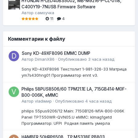
HYUNDAI H-LED40BS5002, MB-M9216-P-CL-0118,
C400Y19-7NUSB Firmware Software
Автор
самоучка
11
4
Комментарии к файлу
Sony KD-49XF8096 EMMC DUMP
Автор
DimanX86
·
Опубликовано
3 часа назад
Sony KD-43XF8096 Текстолит 1-981-326-33 Матрица
ym7s430hng01 Программатор ennt v3.
Philips 58PUS8506/60 TPM21.1E LA, 715GB414-M0F-
B00-006K, eMMC
Автор
vladiмир
·
Опубликовано
4 часа назад
philips 55pus9206/12 Мain: 715GB126-M1A-B00-006K
Panel TPT550WR-QVN05.U eMMC: klmag1getd
Программатор: UFPI Родная память умерла
HAMBER 50HRP6508 , TP.MS338E.PB803 ,