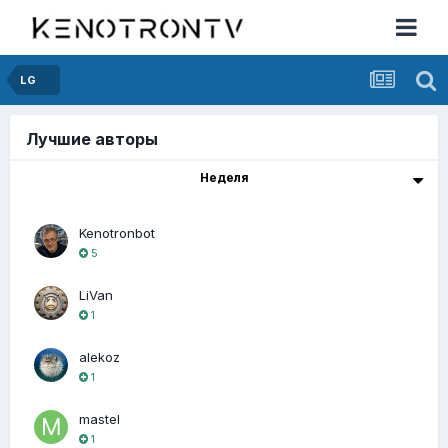
LG
Лучшие авторы
Неделя
Kenotronbot
5
LiVan
1
alekoz
1
mastel
1