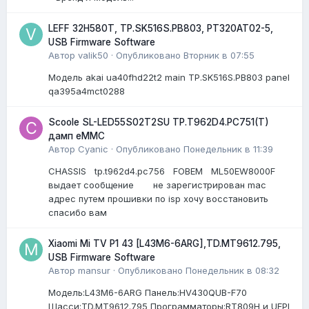
LEFF 32H580T, TP.SK516S.PB803, PT320AT02-5,
USB Firmware Software
Автор
valik50
·
Опубликовано
Вторник в 07:55
Модель akai ua40fhd22t2 main TP.SK516S.PB803 panel
qa395a4mct0288
Scoole SL-LED55S02T2SU TP.T962D4.PC751(T)
дамп eMMC
Автор
Cyanic
·
Опубликовано
Понедельник в 11:39
CHASSIS tp.t962d4.pc756 FOBEM ML50EW8000F
выдает сообщение не зарегистрирован mac
адрес путем прошивки по isp хочу восстановить
спасибо вам
Xiaomi Mi TV P1 43 [L43M6-6ARG],TD.MT9612.795,
USB Firmware Software
Автор
mansur
·
Опубликовано
Понедельник в 08:32
Модель:L43M6-6ARG Панель:HV430QUB-F70
Шасси:TD.MT9612.795 Программаторы:RT809H и UFPI