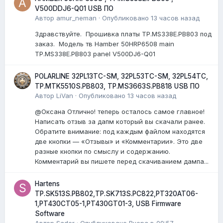
V500DDJ6-Q01 USB ПО
Автор
amur_neman
·
Опубликовано
13 часов назад
Здравствуйте. Прошивка платы TP.MS338E.PB803 под
заказ. Модель тв Hamber 50HRP6508 main
TP.MS338E.PB803 panel V500DJ6-Q01
POLARLINE 32PL13TC-SM, 32PL53TC-SM, 32PL54TC,
TP.MTK5510S.PB803, TP.MS3663S.PB818 USB ПО
Автор
LiVan
·
Опубликовано
13 часов назад
@Оксана Отлично! теперь осталось самое главное!
Написать отзыв за дапм который вы скачали ранее.
Обратите внимание: под каждым файлом находятся
две кнопки — «Отзывы» и «Комментарии». Это две
разные кнопки по смыслу и содержанию.
Комментарий вы пишете перед скачиванием дампа...
Hartens
TP.SK513S.PB802,TP.SK713S.PC822,PT320AT06-
1,PT430CT05-1,PT430GT01-3, USB Firmware
Software
Автор
Sader
·
Опубликовано
Вчера в 09:57