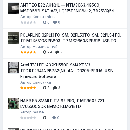
ANTTEQ E32 AH1.Q1L — NTM3663.4G500,
MSD3663LSAT-W2, LQ315T3NC64-2, ZB25VQ64
Автор
Kenotronbot
0
0
POLARLINE 32PL13TC-SM, 32PL53TC-SM, 32PL54TC,
TP.MTK5510S.PB803, TP.MS3663S.PB818 USB ПО
Автор
Неизвестный
29
2
Artel TV LED-A32KH5500 SMART V3,
TPD.RT2841A.PB782(N), 4A-LD3205-BE1HA, USB
Firmware Software
Автор
самоучка
3
3
HAIER 55 SMART TV S2 PRO, T.MT9602.731
LVU550CSDX EMMC KLMG1ETD
Автор
mastel
1
0