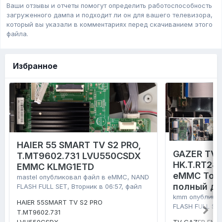
Ваши отзывы и отчеты помогут определить работоспособность
загруженного дампa и подходит ли он для вашего телевизора,
который вы указали в комментариях перед скачиванием этого
файла.
Избранное
HAIER 55 SMART TV S2 PRO,
GAZER TV4
T.MT9602.731 LVU550CSDX
HK.T.RT28
EMMC KLMG1ETD
eMMC Tosh
mastel
опубликовал файл в
eMMC, NAND
полный д
FLASH FULL SET
,
Вторник в 06:57
, файл
kmm
опублико
HAIER 55SMART TV S2 PRO
FLASH FULL SE
T.MT9602.731