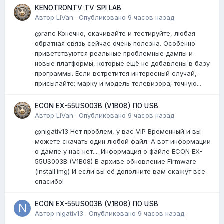
KENOTRONTV TV SPI LAB
Автор
LiVan
·
Опубликовано
9 часов назад
@ranc Конечно, скачивайте и тестируйте, любая
обратная связь сейчас очень полезна. Особенно
приветствуются реальные проблемные дампы и
новые платформы, которые ещё не добавлены в базу
программы. Если встретится интересный случай,
присылайте: марку и модель телевизора; точную...
ECON EX-55US003B (V1B08) ПО USB
Автор
LiVan
·
Опубликовано
9 часов назад
@nigativ13 Нет проблем, у вас VIP Временный и вы
можете скачать один любой файл. А вот информации
о дампе у нас нет.... Информация о файле ECON EX-
55US003B (V1B08) В архиве обновление Firmware
(install.img) И если вы её дополните вам скажут все
спасибо!
ECON EX-55US003B (V1B08) ПО USB
Автор
nigativ13
·
Опубликовано
9 часов назад