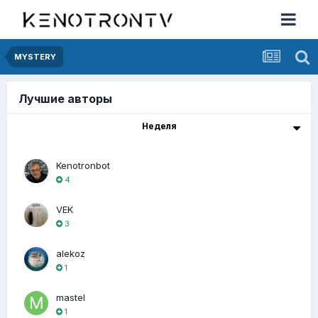
MYSTERY
Лучшие авторы
Неделя
Kenotronbot
4
VEK
3
alekoz
1
mastel
1