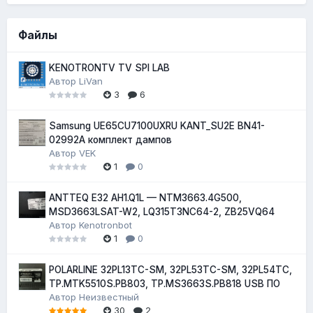
Файлы
KENOTRONTV TV SPI LAB
Автор
LiVan
3
6
Samsung UE65CU7100UXRU KANT_SU2E BN41-
02992A комплект дампов
Автор
VEK
1
0
ANTTEQ E32 AH1.Q1L — NTM3663.4G500,
MSD3663LSAT-W2, LQ315T3NC64-2, ZB25VQ64
Автор
Kenotronbot
1
0
POLARLINE 32PL13TC-SM, 32PL53TC-SM, 32PL54TC,
TP.MTK5510S.PB803, TP.MS3663S.PB818 USB ПО
Автор
Неизвестный
30
2