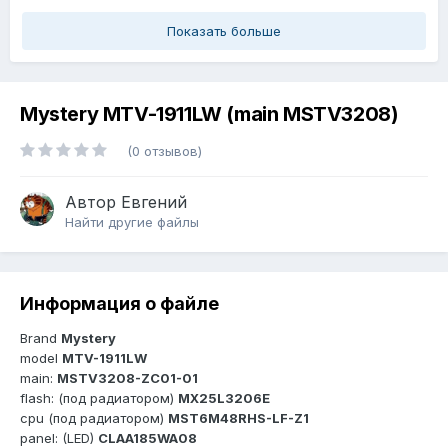
Показать больше
Mystery MTV-1911LW (main MSTV3208)
(0 отзывов)
Автор
Евгений
Найти другие файлы
Информация о файле
Brand
Mystery
model
MTV-1911LW
main:
MSTV3208-ZC01-01
flash: (под радиатором)
MX25L3206E
cpu (под радиатором)
MST6M48RHS-LF-Z1
panel: (LED)
CLAA185WA08