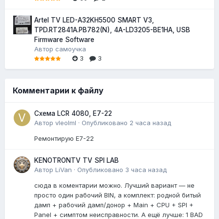
Artel TV LED-A32KH5500 SMART V3,
TPD.RT2841A.PB782(N), 4A-LD3205-BE1HA, USB
Firmware Software
Автор
самоучка
3
3
Комментарии к файлу
Схема LCR 4080, E7-22
Автор
vleolml
·
Опубликовано
2 часа назад
Ремонтирую E7-22
KENOTRONTV TV SPI LAB
Автор
LiVan
·
Опубликовано
3 часа назад
сюда в коментарии можно. Лучший вариант — не
просто один рабочий BIN, а комплект: родной битый
дамп + рабочий дамп/донор + Main + CPU + SPI +
Panel + симптом неисправности. А ещё лучше: 1 BAD