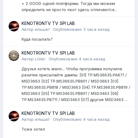
+ 2 GOOD одной платформы. Тогда мы можем
определить не просто «вот здесь отличаются...
KENOTRONTV TV SPI LAB
Автор
ильшат
·
Опубликовано
3 часа назад
Куда посылать?
KENOTRONTV TV SPI LAB
Автор
LiVan
·
Опубликовано
4 часа назад
Друзья хотеть мало... Чтобы программа получила
разитие присылайте дампы. [01] TP.MS3663S.PA671 /
MSD3663 [02] TP.MS3663S.PB801 / MSD3663 [03]
TP.MS3663S.PB818 / MSD3663 [04] TP.MS3663S.PB819 /
MSD3663 [05] TP.MS3463S.PB801 / MSD3463 [06]
TP.MS3463S.PB711 / MSD3463 [07] другие MSD3463 ...
KENOTRONTV TV SPI LAB
Автор
ильшат
·
Опубликовано
4 часа назад
Тоже хотел