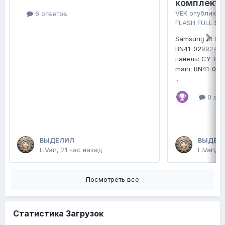
комплект 
VEK
опубликов
6 ответов
FLASH FULL SE
Samsung UE65
BN41-02992A
панель: CY-B
main: BN41-02
...
0 отв
ВЫДЕЛИЛ
ВЫДЕЛ
LiVan
,
21 час назад
LiVan
,
В
Посмотреть все
Статистика Загрузок