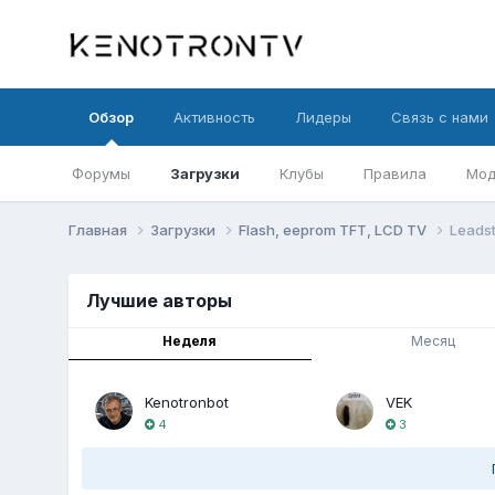
Обзор
Активность
Лидеры
Связь с нами
Форумы
Загрузки
Клубы
Правила
Мод
Главная
Загрузки
Flash, eeprom TFT, LCD TV
Leadst
Лучшие авторы
Неделя
Месяц
Kenotronbot
VEK
4
3