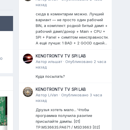
назад
сюда в коментарии можно. Лучший
вариант — не просто один рабочий
BIN, а комплект: родной битый дамп +
рабочий дамп/донор + Main + CPU +
SPI + Panel + симптом неисправности.
А ещё лучше: 1 BAD + 2 GOOD одной...
KENOTRONTV TV SPI LAB
го
Автор
ильшат
·
Опубликовано
2 часа
назад
Куда посылать?
KENOTRONTV TV SPI LAB
Автор
LiVan
·
Опубликовано
3 часа
назад
Друзья хотеть мало... Чтобы
программа получила разитие
присылайте дампы. [01]
TP.MS3663S.PA671 / MSD3663 [02]