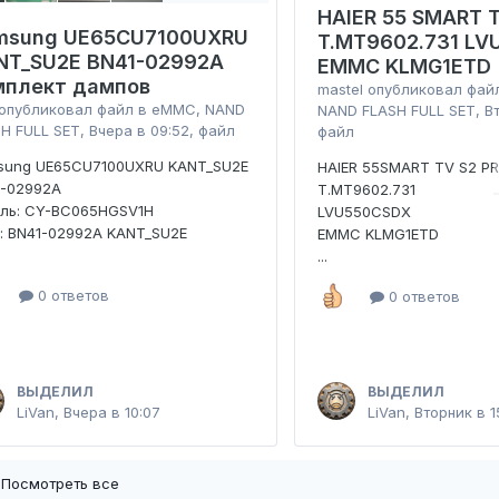
HAIER 55 SMART T
msung UE65CU7100UXRU
T.MT9602.731 L
NT_SU2E BN41-02992A
EMMC KLMG1ETD
мплект дампов
mastel
опубликовал фай
опубликовал файл в
eMMC, NAND
NAND FLASH FULL SET
,
В
H FULL SET
,
Вчера в 09:52
, файл
файл
sung UE65CU7100UXRU KANT_SU2E
HAIER 55SMART TV S2 P
1-02992A
T.MT9602.731
ель: CY-BC065HGSV1H
LVU550CSDX
: BN41-02992A KANT_SU2E
EMMC KLMG1ETD
...
0 ответов
0 ответов
ВЫДЕЛИЛ
ВЫДЕЛИЛ
LiVan
,
Вчера в 10:07
LiVan
,
Вторник в 1
Посмотреть все