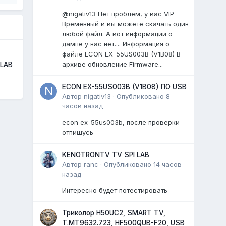
@nigativ13 Нет проблем, у вас VIP
Временный и вы можете скачать один
любой файл. А вот информации о
дампе у нас нет.... Информация о
файле ECON EX-55US003B (V1B08) В
архиве обновление Firmware...
 LAB
ECON EX-55US003B (V1B08) ПО USB
Автор
nigativ13
·
Опубликовано
8
часов назад
econ ex-55us003b, после проверки
отпишусь
KENOTRONTV TV SPI LAB
Автор
ranc
·
Опубликовано
14 часов
назад
Интересно будет потестировать
Триколор H50UC2, SMART TV,
T.MT9632.723, HF500QUB-F20, USB