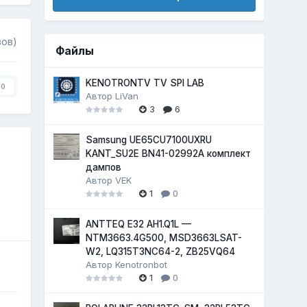
вов)
Файлы
KENOTRONTV TV SPI LAB
0
Автор
LiVan
3
6
Samsung UE65CU7100UXRU
KANT_SU2E BN41-02992A комплект
дампов
Автор
VEK
1
0
ANTTEQ E32 AH1.Q1L —
NTM3663.4G500, MSD3663LSAT-
W2, LQ315T3NC64-2, ZB25VQ64
Автор
Kenotronbot
1
0