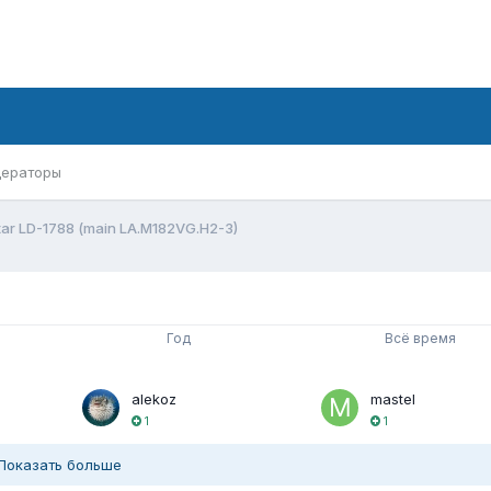
ераторы
ar LD-1788 (main LA.M182VG.H2-3)
Год
Всё время
alekoz
mastel
1
1
Показать больше