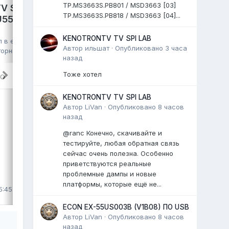
TP.MS3663S.PB801 / MSD3663 [03]
V S2 PRO,
TP.MS3663S.PB818 / MSD3663 [04]...
GAZER TV49-US2G,
VU550CSDX
HK.T.RT2861V09,
KENOTRONTV TV SPI LAB
HV490QUB, eMMC Toshiba
л в
eMMC,
Автор
ильшат
·
Опубликовано
3 часа
016G30 16GB, полный дамп
торник в 06:57
,
назад
kmm
опубликовал файл в
eMMC, NAND
FLASH FULL SET
,
29 июля
, файл
Тоже хотел
RO
TV GAZER EMMC Dump
KENOTRONTV TV SPI LAB
TV GAZER TV49-US2G
Автор
LiVan
·
Опубликовано
8 часов
шасси: HK.T.RT2861V09
назад
матрица: HV490QUB
...
@ranc Конечно, скачивайте и
тестируйте, любая обратная связь
0 ответов
сейчас очень полезна. Особенно
приветствуются реальные
проблемные дампы и новые
ВЫДЕЛИЛ
платформы, которые ещё не...
5:45
LiVan
,
29 июля
ECON EX-55US003B (V1B08) ПО USB
Автор
LiVan
·
Опубликовано
8 часов
назад