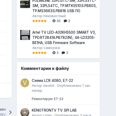
POLARLINE 32PL13TC-SM, 32PL53TC-
SM, 32PL54TC, TP.MTK5510S.PB803,
TP.MS3663S.PB818 USB ПО
Автор
Неизвестный
30
2
Artel TV LED-A32KH5500 SMART V3,
TPD.RT2841A.PB782(N), 4A-LD3205-
BE1HA, USB Firmware Software
Автор
самоучка
3
3
Комментарии к файлу
Схема LCR 4080, E7-22
Автор
vleolml
·
Опубликовано
1 час
назад
Ремонтирую E7-22
айл
KENOTRONTV TV SPI LAB
2BV
Автор
LiVan
·
Опубликовано
2 часа