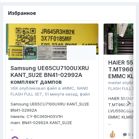
Избранное
HAIER 55 
Samsung UE65CU7100UXRU
T.MT9602.
KANT_SU2E BN41-02992A
EMMC KLM
комплект дампов
mastel
опублик
VEK
опубликовал файл в
eMMC, NAND
FLASH FULL SE
FLASH FULL SET
,
51 минута назад
, файл
HAIER 55SMART
Samsung UE65CU7100UXRU KANT_SU2E
T.MT9602.731
BN41-02992A
LVU550CSDX
панель: CY-BC065HGSV1H
EMMC KLMG1E
main: BN41-02992A KANT_SU2E
...
...
0 отв