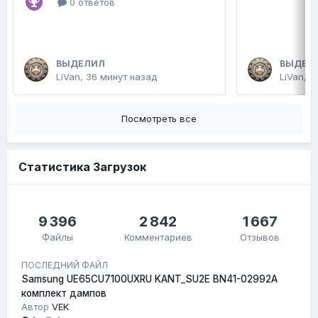
0 ответов
ВЫДЕЛИЛ
ВЫДЕЛ
LiVan
,
36 минут назад
LiVan
,
В
Посмотреть все
Статистика Загрузок
9 396
2 842
1 667
Файлы
Комментариев
Отзывов
ПОСЛЕДНИЙ ФАЙЛ
Samsung UE65CU7100UXRU KANT_SU2E BN41-02992A
комплект дампов
Автор
VEK