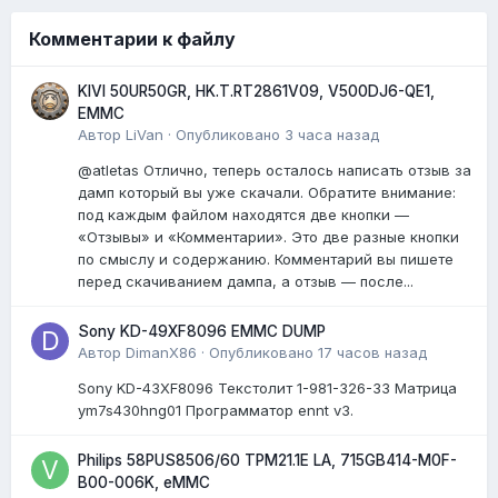
Комментарии к файлу
KIVI 50UR50GR, HK.T.RT2861V09, V500DJ6-QE1,
EMMC
Автор
LiVan
·
Опубликовано
3 часа назад
@atletas Отлично, теперь осталось написать отзыв за
дамп который вы уже скачали. Обратите внимание:
под каждым файлом находятся две кнопки —
«Отзывы» и «Комментарии». Это две разные кнопки
по смыслу и содержанию. Комментарий вы пишете
перед скачиванием дампа, а отзыв — после...
Sony KD-49XF8096 EMMC DUMP
Автор
DimanX86
·
Опубликовано
17 часов назад
Sony KD-43XF8096 Текстолит 1-981-326-33 Матрица
ym7s430hng01 Программатор ennt v3.
Philips 58PUS8506/60 TPM21.1E LA, 715GB414-M0F-
B00-006K, eMMC