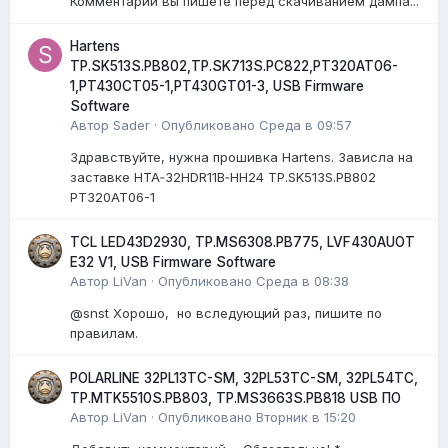
Комментарий вы пишете перед скачиванием дампа...
Hartens
TP.SK513S.PB802,TP.SK713S.PC822,PT320AT06-
1,PT430CT05-1,PT430GT01-3, USB Firmware
Software
Автор
Sader
·
Опубликовано
Среда в 09:57
Здравствуйте, нужна прошивка Hartens. Зависла на
заставке HTA‑32HDR11B‑HH24 TP.SK513S.PB802
PT320AT06-1
TCL LED43D2930, TP.MS6308.PB775, LVF430AUOT
E32 V1, USB Firmware Software
Автор
LiVan
·
Опубликовано
Среда в 08:38
@snst Хорошо, но вследующий раз, пишите по
правилам.
POLARLINE 32PL13TC-SM, 32PL53TC-SM, 32PL54TC,
TP.MTK5510S.PB803, TP.MS3663S.PB818 USB ПО
Автор
LiVan
·
Опубликовано
Вторник в 15:20