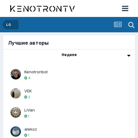
LG
Лучшие авторы
Неделя
Kenotronbot
4
VEK
2
LiVan
1
alekoz
1