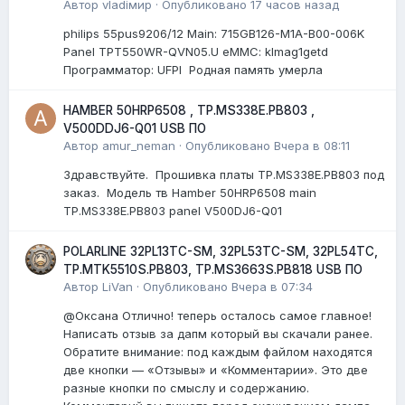
Автор
vladiмир
·
Опубликовано
17 часов назад
philips 55pus9206/12 Мain: 715GB126-M1A-B00-006K
Panel TPT550WR-QVN05.U eMMC: klmag1getd
Программатор: UFPI Родная память умерла
HAMBER 50HRP6508 , TP.MS338E.PB803 ,
V500DDJ6-Q01 USB ПО
Автор
amur_neman
·
Опубликовано
Вчера в 08:11
Здравствуйте. Прошивка платы TP.MS338E.PB803 под
заказ. Модель тв Hamber 50HRP6508 main
TP.MS338E.PB803 panel V500DJ6-Q01
POLARLINE 32PL13TC-SM, 32PL53TC-SM, 32PL54TC,
TP.MTK5510S.PB803, TP.MS3663S.PB818 USB ПО
Автор
LiVan
·
Опубликовано
Вчера в 07:34
@Оксана Отлично! теперь осталось самое главное!
Написать отзыв за дапм который вы скачали ранее.
Обратите внимание: под каждым файлом находятся
две кнопки — «Отзывы» и «Комментарии». Это две
разные кнопки по смыслу и содержанию.