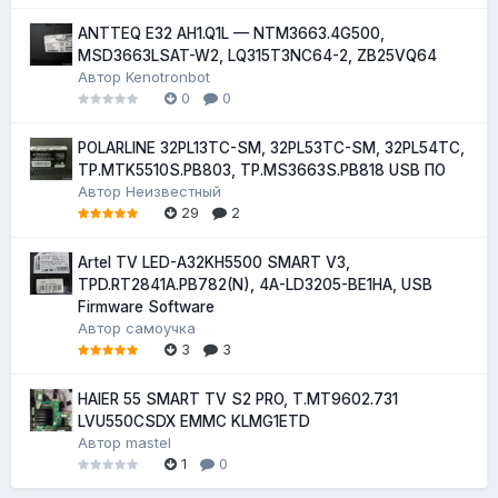
ANTTEQ E32 AH1.Q1L — NTM3663.4G500,
MSD3663LSAT-W2, LQ315T3NC64-2, ZB25VQ64
Автор
Kenotronbot
0
0
POLARLINE 32PL13TC-SM, 32PL53TC-SM, 32PL54TC,
TP.MTK5510S.PB803, TP.MS3663S.PB818 USB ПО
Автор
Неизвестный
29
2
Artel TV LED-A32KH5500 SMART V3,
TPD.RT2841A.PB782(N), 4A-LD3205-BE1HA, USB
Firmware Software
Автор
самоучка
3
3
HAIER 55 SMART TV S2 PRO, T.MT9602.731
LVU550CSDX EMMC KLMG1ETD
Автор
mastel
1
0