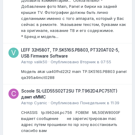
Добавить комментарий... Обязательно! *
Добавление фото Main, Panel и бирки на задней
крышке TV. Фотографии должны быть лично
сделанными именно с того аппарата, который у Вас
сейчас в ремонте. Указываем текстом, буквами как
на оригинале, название ТВ и его содержимое.
* Бренд и модель...
LEFF 32H580T, TP.SK516S.PB803, PT320AT02-5,
USB Firmware Software
Автор
valik50
·
Опубликовано
Вторник в 07:55
Модель akai ua40fhd22t2 main TP.SK516S.PB803 panel
qa395a4mct0288
Scoole SL-LED55S02T2SU TP.T962D4.PC751(T)
дамп eMMC
Автор
Cyanic
·
Опубликовано
Понедельник в 11:39
CHASSIS tp.t962d4.pc756 FOBEM ML50EW8000F
выдает сообщение не зарегистрирован mac
адрес путем прошивки по isp хочу восстановить
спасибо вам