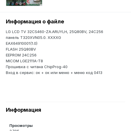
Информация о файле
LG LCD TV 32CS460-ZA.ARUYLH, 25Q80BV, 24C256
панель T320XVN05.0. XXXXG
EAX64910001(1.0)
FLASH 25Q80BV
EEPROM 24C256
MICOM LGE2111A-T8
Прошивка с читана ChipProg-40
Вход в сервис: ок + ок или меню + меню код 0413
Информация
Просмотры