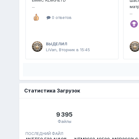
EMMC KLMG1ETD
шасс
...
мат
...
0 ответов
ВЫДЕЛИЛ
LiVan
,
Вторник в 15:45
Статистика Загрузок
9 395
Файлы
ПОСЛЕДНИЙ ФАЙЛ