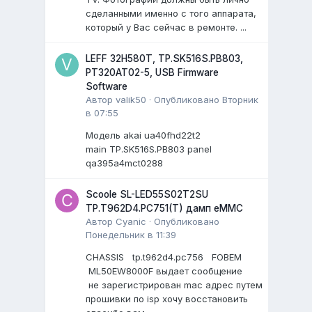
сделанными именно с того аппарата,
который у Вас сейчас в ремонте. ...
LEFF 32H580T, TP.SK516S.PB803,
PT320AT02-5, USB Firmware
Software
Автор
valik50
·
Опубликовано
Вторник
в 07:55
Модель akai ua40fhd22t2
main TP.SK516S.PB803 panel
qa395a4mct0288
Scoole SL-LED55S02T2SU
TP.T962D4.PC751(T) дамп eMMC
Автор
Cyanic
·
Опубликовано
Понедельник в 11:39
CHASSIS tp.t962d4.pc756 FOBEM
ML50EW8000F выдает сообщение
не зарегистрирован mac адрес путем
прошивки по isp хочу восстановить