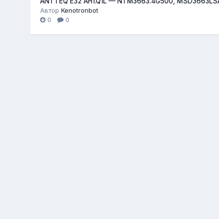
ANTTEQ E32 AH1.Q1L — NTM3663.4G500, MSD3663LS
Автор
Kenotronbot
0
0