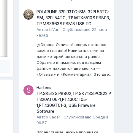
...
)
POLARLINE 32PL13TC-SM, 32PL53TC-
0 ответов
SM, 32PL54TC, TP.MTK5510S.PB803,
TP.MS3663S.PB818 USB ПО
Автор
LiVan
·
Опубликовано
22 часа
назад
ВЫДЕЛИЛ
@Оксана Отлично! теперь осталось
LiVan
,
17 июля
самое главное! Написать отзыв за
дапм который вы скачали ранее.
Обратите внимание: под каждым
файлом находятся две кнопки —
«Отзывы» и «Комментарии». Это две...
Hartens
TP.SK513S.PB802,TP.SK713S.PC822,P
T320AT06-1,PT430CT05-
1,PT430GT01-3, USB Firmware
Software
Автор
Sader
·
Опубликовано
Среда в
09:57
Здравствуйте, нужна прошивка