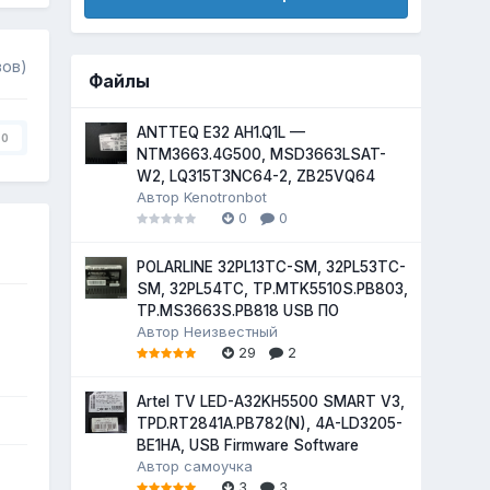
вов)
Файлы
ANTTEQ E32 AH1.Q1L —
0
NTM3663.4G500, MSD3663LSAT-
W2, LQ315T3NC64-2, ZB25VQ64
Автор
Kenotronbot
0
0
POLARLINE 32PL13TC-SM, 32PL53TC-
SM, 32PL54TC, TP.MTK5510S.PB803,
TP.MS3663S.PB818 USB ПО
Автор
Неизвестный
29
2
Artel TV LED-A32KH5500 SMART V3,
TPD.RT2841A.PB782(N), 4A-LD3205-
BE1HA, USB Firmware Software
Автор
самоучка
3
3