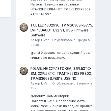
Hartens. Зависла на заставке
HTA‑32HDR11B‑HH24 TP.SK513S.PB802
PT320AT06-1
TCL LED43D2930, TP.MS6308.PB775,
LVF430AUOT E32 V1, USB Firmware
Software
Автор
LiVan
·
Опубликовано
Среда в
08:38
@snst Хорошо, но вследующий раз,
пишите по правилам.
POLARLINE 32PL13TC-SM, 32PL53TC-
SM, 32PL54TC, TP.MTK5510S.PB803,
TP.MS3663S.PB818 USB ПО
Автор
LiVan
·
Опубликовано
Вторник в
15:20
Добавить комментарий...
Обязательно! * Добавление фото
Main, Panel и бирки на задней крышке
TV. Фотографии должны быть лично