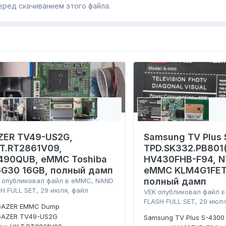
еред скачиванием этого файла.
ZER TV49-US2G,
Samsung TV Plus 
.T.RT2861V09,
TPD.SK332.PB801(
490QUB, eMMC Toshiba
HV430FHB-F94, N
6G30 16GB, полный дамп
eMMC KLM4G1FET
полный дамп
опубликовал файл в
eMMC, NAND
H FULL SET
,
29 июля
, файл
VEK
опубликовал файл 
FLASH FULL SET
,
29 июл
GAZER EMMC Dump
GAZER TV49-US2G
Samsung TV Plus S-4300