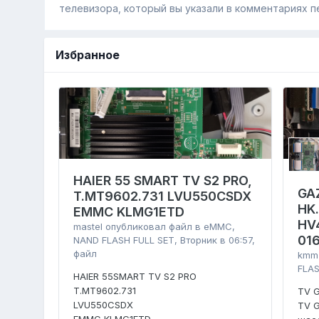
телевизора, который вы указали в комментариях п
Избранное
HAIER 55 SMART TV S2 PRO,
GA
T.MT9602.731 LVU550CSDX
HK
EMMC KLMG1ETD
HV
mastel
опубликовал файл в
eMMC,
01
NAND FLASH FULL SET
,
Вторник в 06:57
,
файл
kmm
FLAS
HAIER 55SMART TV S2 PRO
T.MT9602.731
TV 
LVU550CSDX
TV 