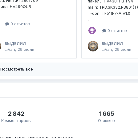
и: HK.T.RT2861V09
панель: HV430FHB-F94
рица: HV490QUB
main: TPD.SK332.PB801(T
T-con: TF511F7-A V1.0
...
0 ответов
0 ответов
ВЫДЕЛИЛ
ВЫДЕЛИЛ
LiVan
,
29 июля
LiVan
,
29 июля
Посмотреть все
2 842
1 665
Комментариев
Отзывов