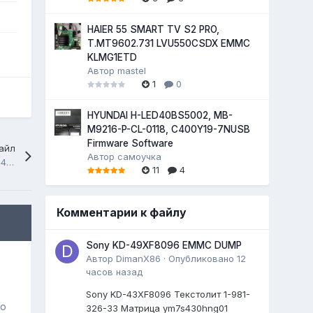
HAIER 55 SMART TV S2 PRO,
T.MT9602.731 LVU550CSDX EMMC
KLMG1ETD
Автор
mastel
1
0
HYUNDAI H-LED40BS5002, MB-
M9216-P-CL-0118, C400Y19-7NUSB
Firmware Software
айл
Автор
самоучка
LG 47LS560T-ZC chassis LD21B_LC21B EAX64317403(1.0) G4_L_TU123
11
4
Комментарии к файлу
Sony KD-49XF8096 EMMC DUMP
Автор
DimanX86
·
Опубликовано
12
часов назад
Sony KD-43XF8096 Текстолит 1-981-
го
326-33 Матрица ym7s430hng01