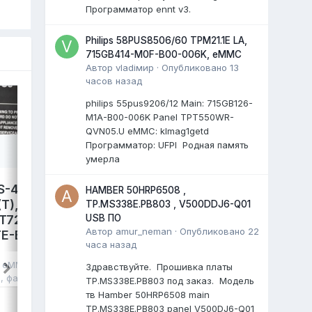
Программатор ennt v3.
Philips 58PUS8506/60 TPM21.1E LA,
715GB414-M0F-B00-006K, eMMC
Автор
vladiмир
·
Опубликовано
13
часов назад
philips 55pus9206/12 Мain: 715GB126-
M1A-B00-006K Panel TPT550WR-
QVN05.U eMMC: klmag1getd
Программатор: UFPI Родная память
умерла
S-4300,
LEFF 50U540S,
HAMBER 50HRP6508 ,
T),
TP.SK706S.PC822. Damp
TP.MS338E.PB803 , V500DDJ6-Q01
USB ПО
T72690,
eMMC.
Автор
amur_neman
·
Опубликовано
22
E-B041,
avdalev
опубликовал файл в
eMMC,
часа назад
NAND FLASH FULL SET
,
17 июля
, файл
в
eMMC, NAND
Здравствуйте. Прошивка платы
LEFF 50U540S Яндекс ТВ.
я
, файл
TP.MS338E.PB803 под заказ. Модель
Main: TP.SK706S.PC822
тв Hamber 50HRP6508 main
Cpu: MT9632EAATDB
TP.MS338E.PB803 panel V500DJ6-Q01
Panel: CC500PV5D