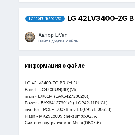
LG 42LV3400-ZG 
LC420EUN(SD)(V5)
Автор
LiVan
Найти другие файлы
Информация о файле
LG 42LV3400-ZG BRUYLJU
Panel - LC420EUN(SD)(V5)
main - LЖ01M (EAX64272802(0))
Power - EAX64127301/9 ( LGP42-11PUCI )
invertor - PCLF-D002B rev.1.0(6917L-0061B)
Flash - MX25L8005 cheksum:0xA27A
Считано внутри схемно Mstar(DB07-6)