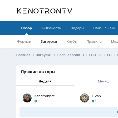
Обзор
Активность
Лидеры
Связь с нами
Форумы
Загрузки
Клубы
Правила
Мод
Главная
Загрузки
Flash, eeprom TFT, LCD TV
LG
Лучшие авторы
Неделя
Месяц
Kenotronbot
LiVan
5
1