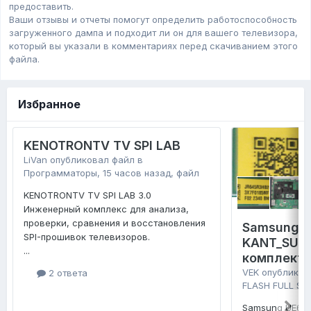
предоставить.
Ваши отзывы и отчеты помогут определить работоспособность
загруженного дампa и подходит ли он для вашего телевизора,
который вы указали в комментариях перед скачиванием этого
файла.
Избранное
KENOTRONTV TV SPI LAB
LiVan
опубликовал файл в
Программаторы
,
15 часов назад
, файл
KENOTRONTV TV SPI LAB 3.0
Инженерный комплекс для анализа,
проверки, сравнения и восстановления
Samsung 
SPI-прошивок телевизоров.
KANT_SU2E
...
комплект 
VEK
опубликов
2 ответа
FLASH FULL SE
Samsung UE65