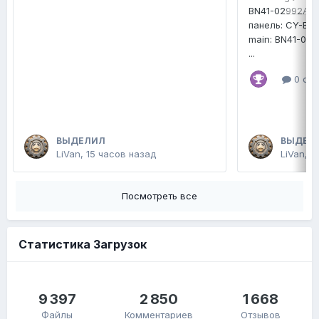
BN41-02992A
панель: CY-B
main: BN41-02
...
0 отв
ВЫДЕЛИЛ
ВЫДЕЛ
LiVan
,
15 часов назад
LiVan
,
В
Посмотреть все
Статистика Загрузок
9 397
2 850
1 668
Файлы
Комментариев
Отзывов