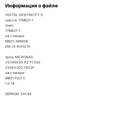
Информация о файле
VESTEL VR19796TFT-S
шасси: 17MB21-1
main:
17MB21-1
на стикере:
MB21-388858
DM J3 ROHS 10
проц: MICRONAS
VST49X3G PZ F1 000
22463.002.79Z2F
на стикере:
MB21 P2L1 C
1.0.78
EEPROM: 24C64