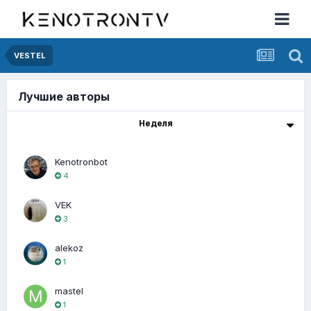
VESTEL
Лучшие авторы
Неделя
Kenotronbot
4
VEK
3
alekoz
1
mastel
1