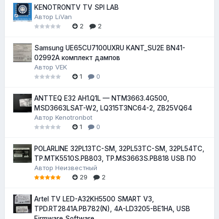
KENOTRONTV TV SPI LAB
Автор
LiVan
2
2
Samsung UE65CU7100UXRU KANT_SU2E BN41-
02992A комплект дампов
Автор
VEK
1
0
ANTTEQ E32 AH1.Q1L — NTM3663.4G500,
MSD3663LSAT-W2, LQ315T3NC64-2, ZB25VQ64
Автор
Kenotronbot
1
0
POLARLINE 32PL13TC-SM, 32PL53TC-SM, 32PL54TC,
TP.MTK5510S.PB803, TP.MS3663S.PB818 USB ПО
Автор
Неизвестный
29
2
Artel TV LED-A32KH5500 SMART V3,
TPD.RT2841A.PB782(N), 4A-LD3205-BE1HA, USB
Firmware Software