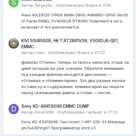
Автор
SergeyKu
·
Опубликовано
Вчера в 11:50
Aiwa 40LE6120 V1N09 MAIN-5800-A6M88G-OP00 Ver00
01 Panel PANEL-PV400HJ6 RT809H Появляется лого,
исчезает и тел выключается..
KIVI 50UR50GR, HK.T.RT2861V09, V500DJ6-QE1,
EMMC
Автор
LiVan
·
Опубликовано
Вчера в 07:22
@atletas Отлично, теперь осталось написать отзыв за
дамп который вы уже скачали. Обратите внимание:
под каждым файлом находятся две кнопки —
«Отзывы» и «Комментарии». Это две разные кнопки
по смыслу и содержанию. Комментарий вы пишете
перед скачиванием дампа, а отзыв — после...
Sony KD-49XF8096 EMMC DUMP
Автор
DimanX86
·
Опубликовано
Четверг в 17:33
Sony KD-43XF8096 Текстолит 1-981-326-33 Матрица
ym7s430hng01 Программатор ennt v3.