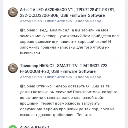
Artel TV LED A32KH5500 V.1 , TPD.RT2841T.PB781,
232-OCLD3206-BOE, USB Firmware Software
Автор
LiVan
·
Опубликовано
19 часов назад
@Golem Я ведь вам писал, а вы забили на мое
замечание! А теперь уважаемый Вам прийдется все
хорошо вспомнить и написать хороший отзыв! И
запомнить правила написаны для того чтобы их
выполняли.
Триколор H50UC2, SMART TV, T.MT9632.723,
HF500QUB-F20, USB Firmware Software
Автор
LiVan
·
Опубликовано
19 часов назад
@Golem Отлично! Теперь оставьте ОТЗЫВ за те
дампы которые вы скачали! Пользователи, которые
не оставили отзыв за ранее скачанный файл
прошивки, теряют возможность загрузить
следующую версию прошивки до тех пор, пока не
выполнят данное требование. Пишите...
AIWA 40LE6120