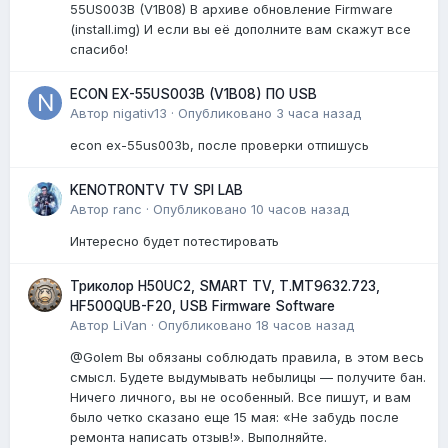
55US003B (V1B08) В архиве обновление Firmware
(install.img) И если вы её дополните вам скажут все
спасибо!
ECON EX-55US003B (V1B08) ПО USB
Автор
nigativ13
·
Опубликовано
3 часа назад
econ ex-55us003b, после проверки отпишусь
KENOTRONTV TV SPI LAB
Автор
ranc
·
Опубликовано
10 часов назад
Интересно будет потестировать
Триколор H50UC2, SMART TV, T.MT9632.723,
HF500QUB-F20, USB Firmware Software
Автор
LiVan
·
Опубликовано
18 часов назад
@Golem Вы обязаны соблюдать правила, в этом весь
смысл. Будете выдумывать небылицы — получите бан.
Ничего личного, вы не особенный. Все пишут, и вам
было четко сказано еще 15 мая: «Не забудь после
ремонта написать отзыв!». Выполняйте.