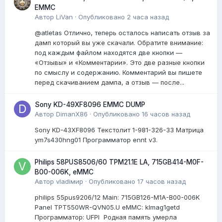
EMMC
Автор
LiVan
·
Опубликовано
2 часа назад
@atletas Отлично, теперь осталось написать отзыв за
дамп который вы уже скачали. Обратите внимание:
под каждым файлом находятся две кнопки —
«Отзывы» и «Комментарии». Это две разные кнопки
по смыслу и содержанию. Комментарий вы пишете
перед скачиванием дампа, а отзыв — после...
Sony KD-49XF8096 EMMC DUMP
Автор
DimanX86
·
Опубликовано
16 часов назад
Sony KD-43XF8096 Текстолит 1-981-326-33 Матрица
ym7s430hng01 Программатор ennt v3.
Philips 58PUS8506/60 TPM21.1E LA, 715GB414-M0F-
B00-006K, eMMC
Автор
vladiмир
·
Опубликовано
17 часов назад
philips 55pus9206/12 Мain: 715GB126-M1A-B00-006K
Panel TPT550WR-QVN05.U eMMC: klmag1getd
Программатор: UFPI Родная память умерла