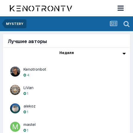
MYSTERY
Лучшие авторы
Неделя
Kenotronbot
4
LiVan
1
alekoz
1
mastel
1