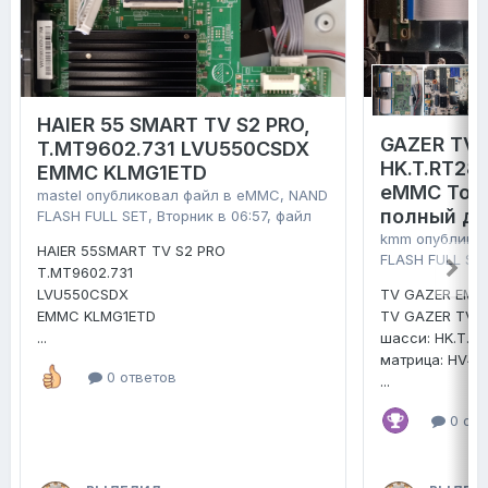
HAIER 55 SMART TV S2 PRO,
GAZER TV4
T.MT9602.731 LVU550CSDX
HK.T.RT28
EMMC KLMG1ETD
eMMC Tosh
mastel
опубликовал файл в
eMMC, NAND
полный д
FLASH FULL SET
,
Вторник в 06:57
, файл
kmm
опублико
HAIER 55SMART TV S2 PRO
FLASH FULL SE
T.MT9602.731
LVU550CSDX
TV GAZER EMM
EMMC KLMG1ETD
TV GAZER TV4
...
шасси: HK.T.R
матрица: HV4
0 ответов
...
0 отв