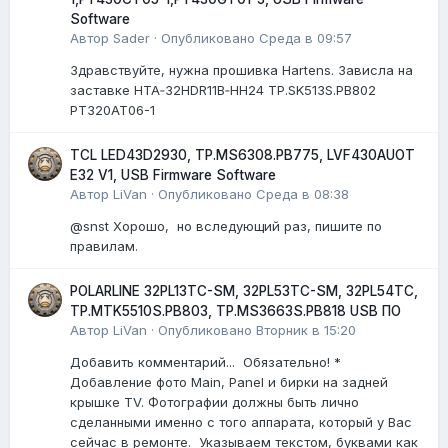
Software
Автор
Sader
·
Опубликовано
Среда в 09:57
Здравствуйте, нужна прошивка Hartens. Зависла на
заставке HTA‑32HDR11B‑HH24 TP.SK513S.PB802
PT320AT06-1
TCL LED43D2930, TP.MS6308.PB775, LVF430AUOT
E32 V1, USB Firmware Software
Автор
LiVan
·
Опубликовано
Среда в 08:38
@snst Хорошо, но вследующий раз, пишите по
правилам.
POLARLINE 32PL13TC-SM, 32PL53TC-SM, 32PL54TC,
TP.MTK5510S.PB803, TP.MS3663S.PB818 USB ПО
Автор
LiVan
·
Опубликовано
Вторник в 15:20
Добавить комментарий... Обязательно! *
Добавление фото Main, Panel и бирки на задней
крышке TV. Фотографии должны быть лично
сделанными именно с того аппарата, который у Вас
сейчас в ремонте. Указываем текстом, буквами как