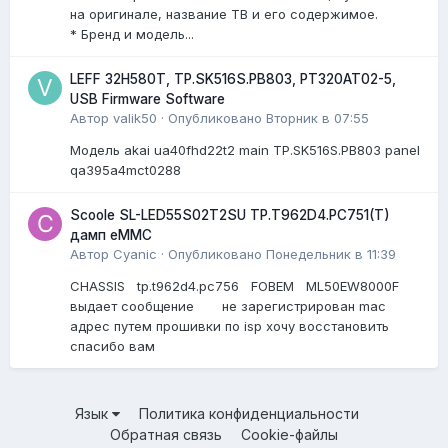
на оригинале, название ТВ и его содержимое.
* Бренд и модель...
LEFF 32H580T, TP.SK516S.PB803, PT320AT02-5,
USB Firmware Software
Автор
valik50
·
Опубликовано
Вторник в 07:55
Модель akai ua40fhd22t2 main TP.SK516S.PB803 panel
qa395a4mct0288
Scoole SL-LED55S02T2SU TP.T962D4.PC751(T)
дамп eMMC
Автор
Cyanic
·
Опубликовано
Понедельник в 11:39
CHASSIS tp.t962d4.pc756 FOBEM ML50EW8000F
выдает сообщение не зарегистрирован mac
адрес путем прошивки по isp хочу восстановить
спасибо вам
Язык
Политика конфиденциальности
Обратная связь
Cookie-файлы