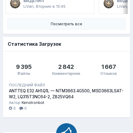
ВЫДЕЛИЛ
ВЫДЕЛ
LiVan
,
Вторник в 15:45
LiVan
,
2
Посмотреть все
Статистика Загрузок
9 395
2 842
1 667
Файлы
Комментариев
Отзывов
ПОСЛЕДНИЙ ФАЙЛ
ANTTEQ E32 AH1.Q1L — NTM3663.4G500, MSD3663LSAT-
W2, LQ315T3NC64-2, ZB25VQ64
Автор
Kenotronbot
0
0