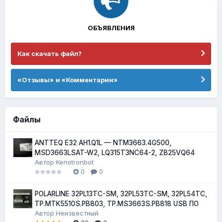
ОБЪЯВЛЕНИЯ
Как скачать файл?
«Отзывы» и «Комментарии»
Файлы
ANTTEQ E32 AH1.Q1L — NTM3663.4G500,
MSD3663LSAT-W2, LQ315T3NC64-2, ZB25VQ64
Автор
Kenotronbot
0
0
POLARLINE 32PL13TC-SM, 32PL53TC-SM, 32PL54TC,
TP.MTK5510S.PB803, TP.MS3663S.PB818 USB ПО
Автор
Неизвестный