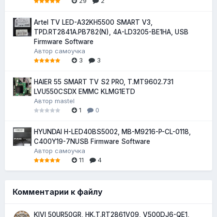
29
2
Artel TV LED-A32KH5500 SMART V3,
TPD.RT2841A.PB782(N), 4A-LD3205-BE1HA, USB
Firmware Software
Автор
самоучка
3
3
HAIER 55 SMART TV S2 PRO, T.MT9602.731
LVU550CSDX EMMC KLMG1ETD
Автор
mastel
1
0
HYUNDAI H-LED40BS5002, MB-M9216-P-CL-0118,
C400Y19-7NUSB Firmware Software
Автор
самоучка
11
4
Комментарии к файлу
KIVI 50UR50GR, HK.T.RT2861V09, V500DJ6-QE1,