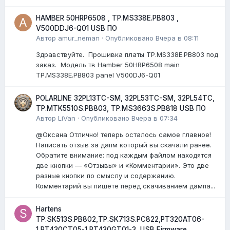
HAMBER 50HRP6508 , TP.MS338E.PB803 ,
V500DDJ6-Q01 USB ПО
Автор
amur_neman
·
Опубликовано
Вчера в 08:11
Здравствуйте. Прошивка платы TP.MS338E.PB803 под
заказ. Модель тв Hamber 50HRP6508 main
TP.MS338E.PB803 panel V500DJ6-Q01
POLARLINE 32PL13TC-SM, 32PL53TC-SM, 32PL54TC,
TP.MTK5510S.PB803, TP.MS3663S.PB818 USB ПО
Автор
LiVan
·
Опубликовано
Вчера в 07:34
@Оксана Отлично! теперь осталось самое главное!
Написать отзыв за дапм который вы скачали ранее.
Обратите внимание: под каждым файлом находятся
две кнопки — «Отзывы» и «Комментарии». Это две
разные кнопки по смыслу и содержанию.
Комментарий вы пишете перед скачиванием дампа...
Hartens
TP.SK513S.PB802,TP.SK713S.PC822,PT320AT06-
1,PT430CT05-1,PT430GT01-3, USB Firmware