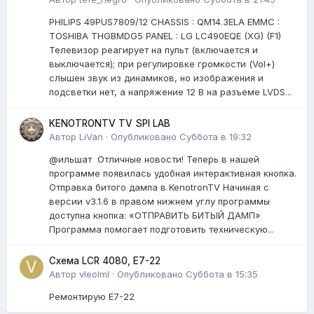
PHILIPS 49PUS7809/12 CHASSIS : QM14.3ELA EMMC :
TOSHIBA THGBMDG5 PANEL : LG LC490EQE (XG) (F1)
Телевизор реагирует на пульт (включается и
выключается); при регулировке громкости (Vol+)
слышен звук из динамиков, но изображения и
подсветки нет, а напряжение 12 В на разъеме LVDS...
KENOTRONTV TV SPI LAB
Автор
LiVan
·
Опубликовано
Суббота в 19:32
@ильшат Отличные новости! Теперь в нашей
программе появилась удобная интерактивная кнопка.
Отправка битого дампа в KenotronTV Начиная с
версии v3.1.6 в правом нижнем углу программы
доступна кнопка: «ОТПРАВИТЬ БИТЫЙ ДАМП»
Программа помогает подготовить техническую...
Схема LCR 4080, E7-22
Автор
vleolml
·
Опубликовано
Суббота в 15:35
Ремонтирую E7-22