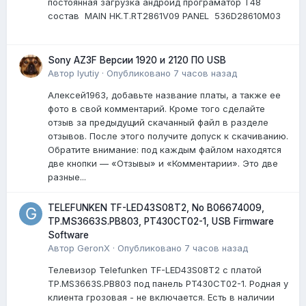
постоянная загрузка андройд програматор Т48
состав MAIN HK.T.RT2861V09 PANEL 536D28610M03
Sony AZ3F Версии 1920 и 2120 ПО USB
Автор
lyutiy
·
Опубликовано
7 часов назад
Алексей1963, добавьте название платы, а также ее
фото в свой комментарий. Кроме того сделайте
отзыв за предыдущий скачанный файл в разделе
отзывов. После этого получите допуск к скачиванию.
Обратите внимание: под каждым файлом находятся
две кнопки — «Отзывы» и «Комментарии». Это две
разные...
TELEFUNKEN TF-LED43S08T2, No B06674009,
TP.MS3663S.PB803, PT430CT02-1, USB Firmware
Software
Автор
GeronX
·
Опубликовано
7 часов назад
Телевизор Telefunken TF-LED43S08T2 с платой
TP.MS3663S.PB803 под панель PT430CT02-1. Родная у
клиента грозовая - не включается. Есть в наличии