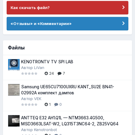
Как скачать файл?
«Отзывы» и «Комментарии»
Файлы
KENOTRONTV TV SPI LAB
Автор
LiVan
24
7
Samsung UE65CU7100UXRU KANT_SU2E BN41-
02992A комплект дампов
Автор
VEK
1
0
ANTTEQ E32 AH1.Q1L — NTM3663.4G500,
MSD3663LSAT-W2, LQ315T3NC64-2, ZB25VQ64
Автор
Kenotronbot