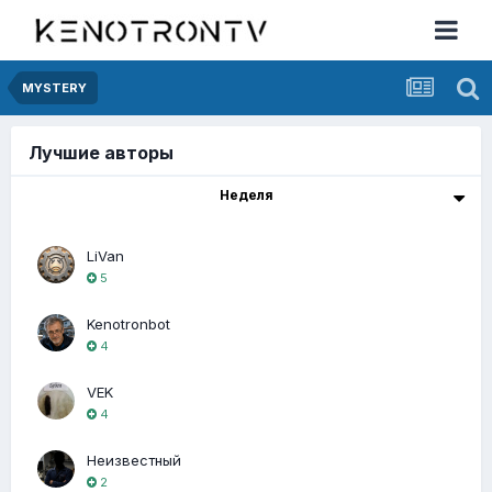
MYSTERY
Лучшие авторы
Неделя
LiVan
5
Kenotronbot
4
VEK
4
Неизвестный
2