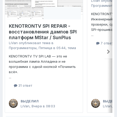
LiVan
опублико
Программатор
KENOTRONTV TV
Инженерный ко
проверки, сра
KENOTRONTV SPI REPAIR -
SPI-прошивок 
восстановления дампов SPI
...
платформ MStar / SunPlus
LiVan
опубликовал тема в
7 ответо
Программаторы
,
Пятница в 05:44
, тема
KENOTRONTV TV SPI LAB — это не
волшебная лампа Алладина и не
программа с одной кнопкой «Починить
всё».
...
31 ответ
ВЫДЕЛИЛ
ВЫДЕЛ
LiVan
,
Вчера в 08:03
LiVan
,
П