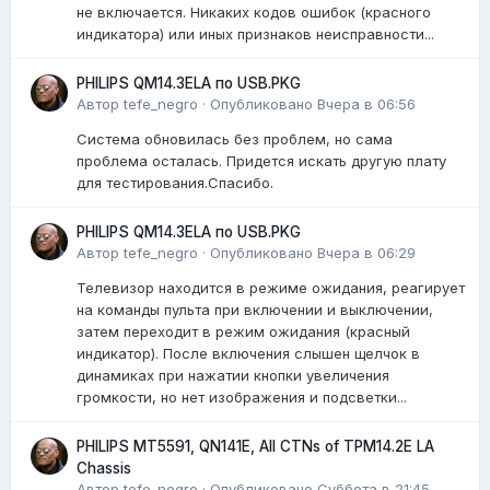
не включается. Никаких кодов ошибок (красного
индикатора) или иных признаков неисправности...
PHILIPS QM14.3ELA по USB.PKG
Автор
tefe_negro
·
Опубликовано
Вчера в 06:56
Система обновилась без проблем, но сама
проблема осталась. Придется искать другую плату
для тестирования.Спасибо.
PHILIPS QM14.3ELA по USB.PKG
Автор
tefe_negro
·
Опубликовано
Вчера в 06:29
Телевизор находится в режиме ожидания, реагирует
на команды пульта при включении и выключении,
затем переходит в режим ожидания (красный
индикатор). После включения слышен щелчок в
динамиках при нажатии кнопки увеличения
громкости, но нет изображения и подсветки...
PHILIPS MT5591, QN141E, All CTNs of TPM14.2E LA
Chassis
Автор
tefe_negro
·
Опубликовано
Суббота в 21:45