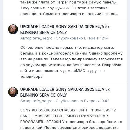
такая же плата от Harper под ту же самую панель.
Хочу прошить под нужный ТВ, чтобы заставка
совпадала. Самого телевизора в наличии нет, он...
UPGRADE LOADER SONY SAKURA 3925 EU/A 5x
BLINKING SERVICE ONLY
Автор
tefe_negro
·
Опубликовано
Вчера в 12:14
Обновление прошло нормально: индикатор мигал
белым, а в конце загорелся синим. Однако проблему
это не решило. Телевизор по-прежнему загружается
со звуком приветствия, но без подсветки. Попробую
найти и использовать дамп eMMC с другого
телевизора.
UPGRADE LOADER SONY SAKURA 3925 EU/A 5x
BLINKING SERVICE ONLY
Автор
tefe_negro
·
Опубликовано
Вчера в 10:42
SONY KD-65X9005C CHASSIS : GN1T 1-894-595-12
PANEL : YD5S650HTG01 EMMC : H26M52103FMR
PROGRAMER : RT809H У телевизора была проблема с
подсветкой. После замены светодиодов подсветка