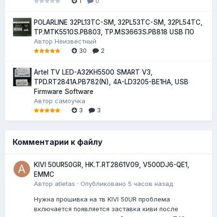
1
0
POLARLINE 32PL13TC-SM, 32PL53TC-SM, 32PL54TC,
TP.MTK5510S.PB803, TP.MS3663S.PB818 USB ПО
Автор
Неизвестный
30
2
Artel TV LED-A32KH5500 SMART V3,
TPD.RT2841A.PB782(N), 4A-LD3205-BE1HA, USB
Firmware Software
Автор
самоучка
3
3
Комментарии к файлу
KIVI 50UR50GR, HK.T.RT2861V09, V500DJ6-QE1,
EMMC
Автор
atletas
·
Опубликовано
5 часов назад
Нужна прошивка на тв KIVI 50UR проблема
включается появляется заставка киви после