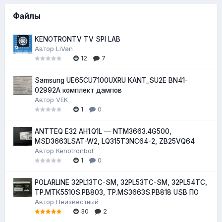
Файлы
KENOTRONTV TV SPI LAB
Автор
LiVan
12
7
Samsung UE65CU7100UXRU KANT_SU2E BN41-
02992A комплект дампов
Автор
VEK
1
0
ANTTEQ E32 AH1.Q1L — NTM3663.4G500,
MSD3663LSAT-W2, LQ315T3NC64-2, ZB25VQ64
Автор
Kenotronbot
1
0
POLARLINE 32PL13TC-SM, 32PL53TC-SM, 32PL54TC,
TP.MTK5510S.PB803, TP.MS3663S.PB818 USB ПО
Автор
Неизвестный
30
2