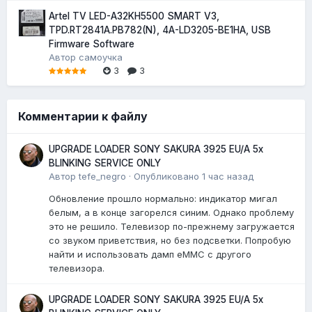
Artel TV LED-A32KH5500 SMART V3,
TPD.RT2841A.PB782(N), 4A-LD3205-BE1HA, USB
Firmware Software
Автор
самоучка
3
3
Комментарии к файлу
UPGRADE LOADER SONY SAKURA 3925 EU/A 5x
BLINKING SERVICE ONLY
Автор
tefe_negro
·
Опубликовано
1 час назад
Обновление прошло нормально: индикатор мигал
белым, а в конце загорелся синим. Однако проблему
это не решило. Телевизор по-прежнему загружается
со звуком приветствия, но без подсветки. Попробую
найти и использовать дамп eMMC с другого
телевизора.
UPGRADE LOADER SONY SAKURA 3925 EU/A 5x