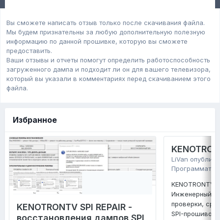
Вы сможете написать отзыв только после скачивания файла.
Мы будем признательны за любую дополнительную полезную
информацию по данной прошивке, которую вы сможете
предоставить.
Ваши отзывы и отчеты помогут определить работоспособность
загруженного дампa и подходит ли он для вашего телевизора,
который вы указали в комментариях перед скачиванием этого
файла.
Избранное
KENOTRONT
LiVan
опублико
Программатор
KENOTRONTV TV
Инженерный ко
проверки, сра
KENOTRONTV SPI REPAIR -
SPI-прошивок 
восстановления дампов SPI