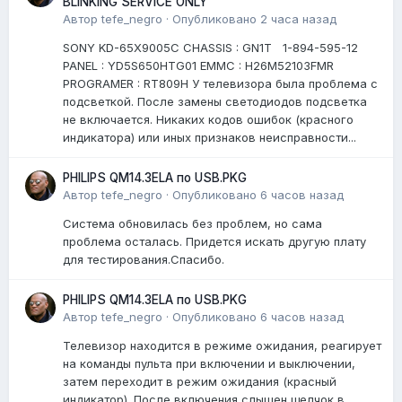
BLINKING SERVICE ONLY
Автор
tefe_negro
·
Опубликовано
2 часа назад
SONY KD-65X9005C CHASSIS : GN1T 1-894-595-12
PANEL : YD5S650HTG01 EMMC : H26M52103FMR
PROGRAMER : RT809H У телевизора была проблема с
подсветкой. После замены светодиодов подсветка
не включается. Никаких кодов ошибок (красного
индикатора) или иных признаков неисправности...
PHILIPS QM14.3ELA по USB.PKG
Автор
tefe_negro
·
Опубликовано
6 часов назад
Система обновилась без проблем, но сама
проблема осталась. Придется искать другую плату
для тестирования.Спасибо.
PHILIPS QM14.3ELA по USB.PKG
Автор
tefe_negro
·
Опубликовано
6 часов назад
Телевизор находится в режиме ожидания, реагирует
на команды пульта при включении и выключении,
затем переходит в режим ожидания (красный
индикатор). После включения слышен щелчок в