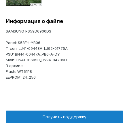
Информация о файле
SAMSUNG PS59D6900DS
Panel: S58FH-YB06
T-con: LJ41-09448A_LJ92-01775A
PSU: BN44-00447A_PB6FA-DY
Main: BN41-01605B_BN94-04709U
В архиве:
Flash: WT61P8
EEPROM: 24_256
Получить поддержку