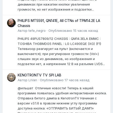
динамиках при нажатии кнопки увеличения
громкости, но нет изображения и подсветки...
PHILIPS MT5591, QN141E, All CTNs of TPM14.2E LA
Chassis
Автор
tefe_negro
·
Опубликовано
15 часов назад
PHILIPS 49PUS7809/12 CHASSIS : QM14.3ELA EMMC :
TOSHIBA THGBMDG5 PANEL : LG LC490EQE (XG) (F1)
Телевизор реагирует на пульт (включается и
выключается); при регулировке громкости (Vol+)
слышен звук из динамиков, но изображения и
подсветки нет, а напряжение 12 В на разъеме LVDS...
KENOTRONTV TV SPI LAB
Автор
LiVan
·
Опубликовано
17 часов назад
@ильшат Отличные новости! Теперь в нашей
программе появилась удобная интерактивная кнопка.
Отправка битого дампа в KenotronTV Начиная с
версии v3.1.6 в правом нижнем углу программы
доступна кнопка: «ОТПРАВИТЬ БИТЫЙ ДАМП»