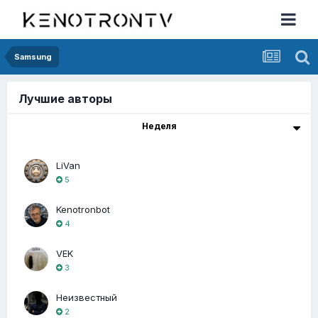
Samsung
Лучшие авторы
Неделя
LiVan
5
Kenotronbot
4
VEK
3
Неизвестный
2