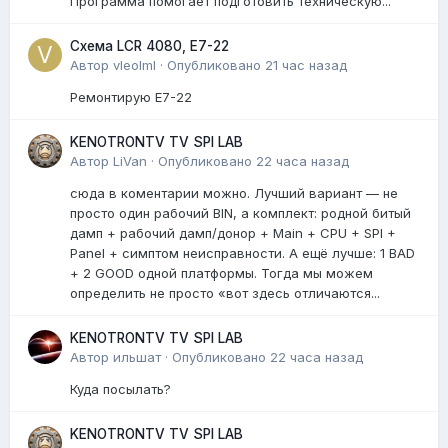
Программа помогает подготовить техническую...
Схема LCR 4080, E7-22
Автор
vleolml
·
Опубликовано
21 час назад
Ремонтирую E7-22
KENOTRONTV TV SPI LAB
Автор
LiVan
·
Опубликовано
22 часа назад
сюда в коментарии можно. Лучший вариант — не
просто один рабочий BIN, а комплект: родной битый
дамп + рабочий дамп/донор + Main + CPU + SPI +
Panel + симптом неисправности. А ещё лучше: 1 BAD
+ 2 GOOD одной платформы. Тогда мы можем
определить не просто «вот здесь отличаются...
KENOTRONTV TV SPI LAB
Автор
ильшат
·
Опубликовано
22 часа назад
Куда посылать?
KENOTRONTV TV SPI LAB