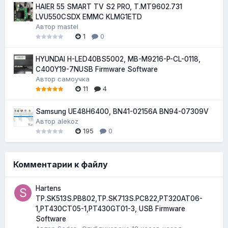
HAIER 55 SMART TV S2 PRO, T.MT9602.731
LVU550CSDX EMMC KLMG1ETD
Автор
mastel
1
0
HYUNDAI H-LED40BS5002, MB-M9216-P-CL-0118,
C400Y19-7NUSB Firmware Software
Автор
самоучка
11
4
Samsung UE48H6400, BN41-02156A BN94-07309V
Автор
alekoz
195
0
Комментарии к файлу
Hartens
TP.SK513S.PB802,TP.SK713S.PC822,PT320AT06-
1,PT430CT05-1,PT430GT01-3, USB Firmware
Software