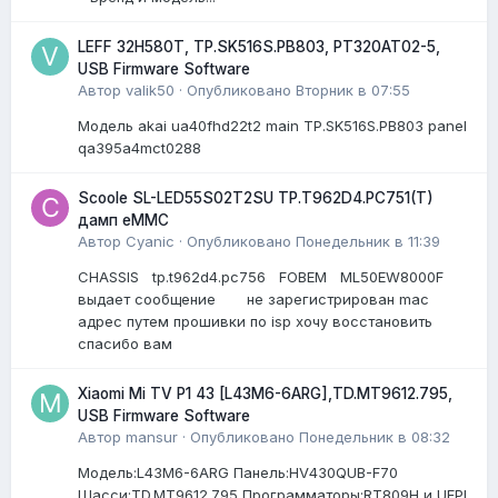
LEFF 32H580T, TP.SK516S.PB803, PT320AT02-5,
USB Firmware Software
Автор
valik50
·
Опубликовано
Вторник в 07:55
Модель akai ua40fhd22t2 main TP.SK516S.PB803 panel
qa395a4mct0288
Scoole SL-LED55S02T2SU TP.T962D4.PC751(T)
дамп eMMC
Автор
Cyanic
·
Опубликовано
Понедельник в 11:39
CHASSIS tp.t962d4.pc756 FOBEM ML50EW8000F
выдает сообщение не зарегистрирован mac
адрес путем прошивки по isp хочу восстановить
спасибо вам
Xiaomi Mi TV P1 43 [L43M6-6ARG],TD.MT9612.795,
USB Firmware Software
Автор
mansur
·
Опубликовано
Понедельник в 08:32
Модель:L43M6-6ARG Панель:HV430QUB-F70
Шасси:TD.MT9612.795 Программаторы:RT809H и UFPI