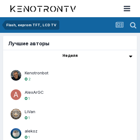
Flash, eeprom TFT, LCD TV
Лучшие авторы
Неделя
Kenotronbot
2
AlexArGC
1
LiVan
1
alekoz
1