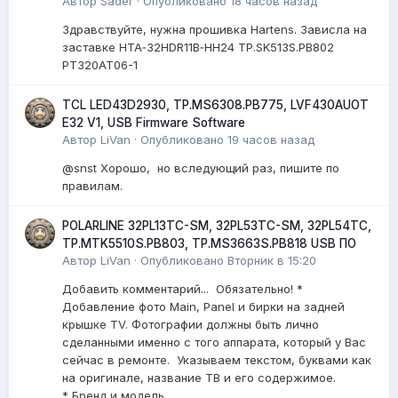
Автор
Sader
·
Опубликовано
18 часов назад
Здравствуйте, нужна прошивка Hartens. Зависла на
заставке HTA‑32HDR11B‑HH24 TP.SK513S.PB802
PT320AT06-1
TCL LED43D2930, TP.MS6308.PB775, LVF430AUOT
E32 V1, USB Firmware Software
Автор
LiVan
·
Опубликовано
19 часов назад
@snst Хорошо, но вследующий раз, пишите по
правилам.
POLARLINE 32PL13TC-SM, 32PL53TC-SM, 32PL54TC,
TP.MTK5510S.PB803, TP.MS3663S.PB818 USB ПО
Автор
LiVan
·
Опубликовано
Вторник в 15:20
Добавить комментарий... Обязательно! *
Добавление фото Main, Panel и бирки на задней
крышке TV. Фотографии должны быть лично
сделанными именно с того аппарата, который у Вас
сейчас в ремонте. Указываем текстом, буквами как
на оригинале, название ТВ и его содержимое.
* Бренд и модель...