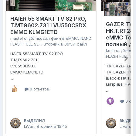
HAIER 55 SMART TV S2 PRO,
GAZER TV4
T.MT9602.731 LVU550CSDX
HK.T.RT28
EMMC KLMG1ETD
eMMC Tosh
mastel
опубликовал файл в
eMMC, NAND
полный д
FLASH FULL SET
,
Вторник в 06:57
, файл
kmm
опублико
HAIER 55SMART TV S2 PRO
FLASH FULL SE
T.MT9602.731
LVU550CSDX
TV GAZER EMM
EMMC KLMG1ETD
TV GAZER TV4
...
шасси: HK.T.R
матрица: HV4
0 ответов
...
0 отв
ВЫДЕЛИЛ
ВЫДЕЛ
LiVan
,
Вторник в 15:45
LiVan
,
2