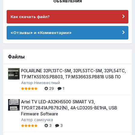
ОБЪЯВЛЕНИЯ
Как скачать файл?
«Отзывы» и «Комментарии»
Файлы
POLARLINE 32PL13TC-SM, 32PL53TC-SM, 32PL54TC,
TP.MTK5510S.PB803, TP.MS3663S.PB818 USB ПО
Автор
Неизвестный
29
1
Artel TV LED-A32KH5500 SMART V3,
TPD.RT2841A.PB782(N), 4A-LD3205-BE1HA, USB
Firmware Software
Автор
самоучка
3
3