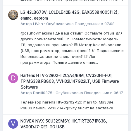
LG 42LB673V, LCLDLE42B.42G, EAX65384005(1.2),
emmc, eeprom
Автор
LiVan
·
Опубликовано
Понедельник в 07:08
@osuhov.maksim Где ваш отзыв? Оставьте отзыв для
других пользователей. 📌 Совместимость: Модель
ТВ, подошла ли прошивка? 💾 Метод: Как обновляли
(USB, программатор, замена флеш)? 🔌 Подключение:
Использовались ли спец. точки? 📑 Лог
программатора: Полные данные о чипе...
Hartens HTV-32R02-T2C/A4/B/M, CV320H1-F01,
TP.MS338.PB803, VVH32L147G22LT, USB Firmware
Software
Автор
Daniil0375
·
Опубликовано
Понедельник в 06:17
Телевизор harens Htv-32r02-t2c main tp. Ms338e.
Pb803 панель vvh32l147g22lty висит на заставке
NOVEX NVX-50U329MSY, HK.T.RT2871P838,
V500DJ7-QE1, ПО USB