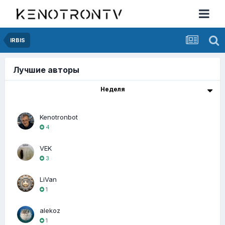
IRBIS
Лучшие авторы
Неделя
Kenotronbot
4
VEK
3
LiVan
1
alekoz
1