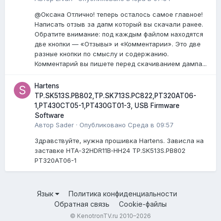
@Оксана Отлично! теперь осталось самое главное!
Написать отзыв за дапм который вы скачали ранее.
Обратите внимание: под каждым файлом находятся
две кнопки — «Отзывы» и «Комментарии». Это две
разные кнопки по смыслу и содержанию.
Комментарий вы пишете перед скачиванием дампа...
Hartens
TP.SK513S.PB802,TP.SK713S.PC822,PT320AT06-
1,PT430CT05-1,PT430GT01-3, USB Firmware
Software
Автор
Sader
·
Опубликовано
Среда в 09:57
Здравствуйте, нужна прошивка Hartens. Зависла на
заставке HTA‑32HDR11B‑HH24 TP.SK513S.PB802
PT320AT06-1
Язык
Политика конфиденциальности
Обратная связь
Cookie-файлы
© KenotronTV.ru 2010–2026