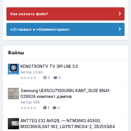
Как скачать файл?
«Отзывы» и «Комментарии»
Файлы
KENOTRONTV TV SPI LAB 3.0
Автор
LiVan
0
0
Samsung UE65CU7100UXRU KANT_SU2E BN41-
02992A комплект дампов
Автор
VEK
1
0
ANTTEQ E32 AH1.Q1L — NTM3663.4G500,
MSD3663LSAT-W2, LQ315T3NC64-2, ZB25VQ64