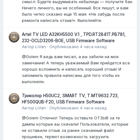
смысл. Будете выдумывать небылицы — получите бан.
Ничего личного, вы не особенный. Все пишут, и вам
было четко сказано еще 15 мая: «Не забудь после
ремонта написать отзыв!». Выполняйте.
Artel TV LED A32KH5500 V.1 , TPD.RT2841T.PB781,
232-OCLD3206-BOE, USB Firmware Software
Автор
LiVan
·
Опубликовано
4 часа назад
@Golem Я ведь вам писал, а вы забили на мое
замечание! А теперь уважаемый Вам прийдется все
хорошо вспомнить и написать хороший отзыв! И
запомнить правила написаны для того чтобы их
выполняли.
Триколор H50UC2, SMART TV, T.MT9632.723,
HF500QUB-F20, USB Firmware Software
Автор
LiVan
·
Опубликовано
4 часа назад
@Golem Отлично! Теперь оставьте ОТЗЫВ за те
дампы которые вы скачали! Пользователи, которые
не оставили отзыв за ранее скачанный файл
прошивки, теряют возможность загрузить