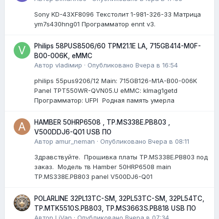
Sony KD-43XF8096 Текстолит 1-981-326-33 Матрица
ym7s430hng01 Программатор ennt v3.
Philips 58PUS8506/60 TPM21.1E LA, 715GB414-M0F-
B00-006K, eMMC
Автор
vladiмир
·
Опубликовано
Вчера в 16:54
philips 55pus9206/12 Мain: 715GB126-M1A-B00-006K
Panel TPT550WR-QVN05.U eMMC: klmag1getd
Программатор: UFPI Родная память умерла
HAMBER 50HRP6508 , TP.MS338E.PB803 ,
V500DDJ6-Q01 USB ПО
Автор
amur_neman
·
Опубликовано
Вчера в 08:11
Здравствуйте. Прошивка платы TP.MS338E.PB803 под
заказ. Модель тв Hamber 50HRP6508 main
TP.MS338E.PB803 panel V500DJ6-Q01
POLARLINE 32PL13TC-SM, 32PL53TC-SM, 32PL54TC,
TP.MTK5510S.PB803, TP.MS3663S.PB818 USB ПО
Автор
LiVan
·
Опубликовано
Вчера в 07:34