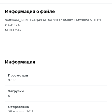
Информация о файле
Software_IRBIS T24Q41FAL for 23L17 6M182-LM230WF5-TLD1
k.s=D32A
MENU 1147
Информация
Просмотры
3 036
Загрузки
5
Отправлено
25 января, 2015