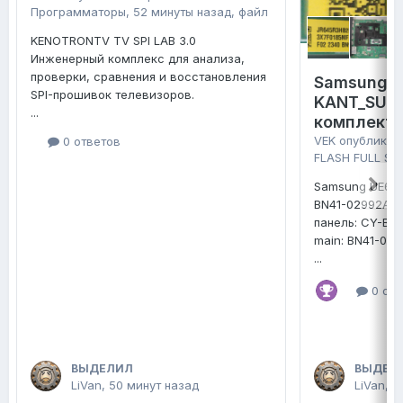
Программаторы
,
52 минуты назад
, файл
KENOTRONTV TV SPI LAB 3.0
Инженерный комплекс для анализа,
проверки, сравнения и восстановления
Samsung 
SPI-прошивок телевизоров.
KANT_SU2E
...
комплект 
VEK
опубликов
0 ответов
FLASH FULL SE
Samsung UE65
BN41-02992A
панель: CY-B
main: BN41-02
...
0 отв
ВЫДЕЛИЛ
ВЫДЕЛ
LiVan
,
50 минут назад
LiVan
,
1