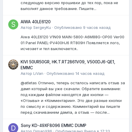
следующую версию прошивки до тех пор, пока не
выполнят данное требование. Пишите...
AIWA 40LE6120
Автор
SergeyKu
·
Опубликовано
9 часов назад
Aiwa 40LE6120 V1N09 MAIN-5800-A6M88G-OP00 Ver00
01 Panel PANEL-PV400HJ6 RT809H Появляется лого,
исчезает и тел выключается..
KIVI 50UR50GR, HK.T.RT2861V09, V500DJ6-QE1,
EMMC
Автор
LiVan
·
Опубликовано
14 часов назад
@atletas Отлично, теперь осталось написать отзыв за
дамп который вы уже скачали. Обратите внимание:
под каждым файлом находятся две кнопки —
«Отзывы» и «Комментарии». Это две разные кнопки
по смыслу и содержанию. Комментарий вы пишете
перед скачиванием дампа, а отзыв — после...
Sony KD-49XF8096 EMMC DUMP
Автор
DimanX86
·
Опубликовано
Вчера в 17:33