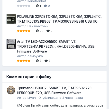
Автор
Kenotronbot
1
0
POLARLINE 32PL13TC-SM, 32PL53TC-SM, 32PL54TC,
TP.MTK5510S.PB803, TP.MS3663S.PB818 USB ПО
Автор
Неизвестный
29
2
Artel TV LED-A32KH5500 SMART V3,
TPD.RT2841A.PB782(N), 4A-LD3205-BE1HA, USB
Firmware Software
Автор
самоучка
3
3
Комментарии к файлу
Триколор H50UC2, SMART TV, T.MT9632.723,
HF500QUB-F20, USB Firmware Software
Автор
LiVan
·
Опубликовано
3 часа назад
@Golem Вы обязаны соблюдать правила, в этом весь