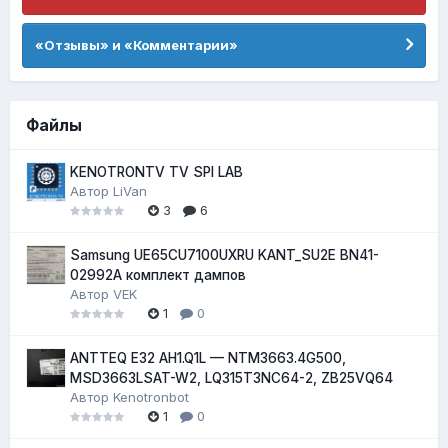
«Отзывы» и «Комментарии»
Файлы
KENOTRONTV TV SPI LAB
Автор
LiVan
3
6
Samsung UE65CU7100UXRU KANT_SU2E BN41-
02992A комплект дампов
Автор
VEK
1
0
ANTTEQ E32 AH1.Q1L — NTM3663.4G500,
MSD3663LSAT-W2, LQ315T3NC64-2, ZB25VQ64
Автор
Kenotronbot
1
0