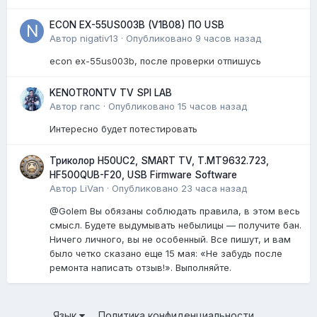
ECON EX-55US003B (V1B08) ПО USB
Автор
nigativ13
·
Опубликовано
9 часов назад
econ ex-55us003b, после проверки отпишусь
KENOTRONTV TV SPI LAB
Автор
ranc
·
Опубликовано
15 часов назад
Интересно будет потестировать
Триколор H50UC2, SMART TV, T.MT9632.723,
HF500QUB-F20, USB Firmware Software
Автор
LiVan
·
Опубликовано
23 часа назад
@Golem Вы обязаны соблюдать правила, в этом весь
смысл. Будете выдумывать небылицы — получите бан.
Ничего личного, вы не особенный. Все пишут, и вам
было четко сказано еще 15 мая: «Не забудь после
ремонта написать отзыв!». Выполняйте.
Язык
Политика конфиденциальности