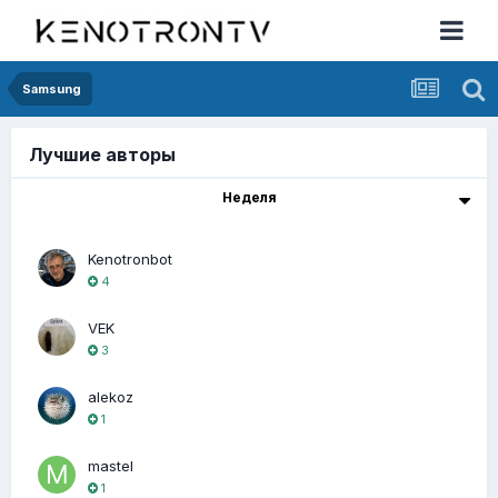
Samsung
Лучшие авторы
Неделя
Kenotronbot
4
VEK
3
alekoz
1
mastel
1