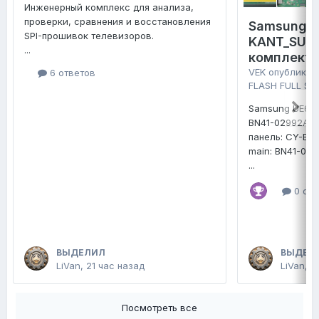
Инженерный комплекс для анализа,
проверки, сравнения и восстановления
Samsung 
SPI-прошивок телевизоров.
KANT_SU2E
...
комплект 
VEK
опубликов
6 ответов
FLASH FULL SE
Samsung UE65
BN41-02992A
панель: CY-B
main: BN41-02
...
0 отв
ВЫДЕЛИЛ
ВЫДЕЛ
LiVan
,
21 час назад
LiVan
,
В
Посмотреть все