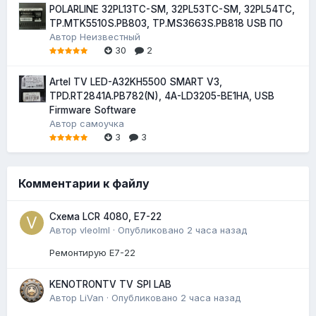
POLARLINE 32PL13TC-SM, 32PL53TC-SM, 32PL54TC,
TP.MTK5510S.PB803, TP.MS3663S.PB818 USB ПО
Автор
Неизвестный
30
2
Artel TV LED-A32KH5500 SMART V3,
TPD.RT2841A.PB782(N), 4A-LD3205-BE1HA, USB
Firmware Software
Автор
самоучка
3
3
Комментарии к файлу
Схема LCR 4080, E7-22
Автор
vleolml
·
Опубликовано
2 часа назад
Ремонтирую E7-22
KENOTRONTV TV SPI LAB
Автор
LiVan
·
Опубликовано
2 часа назад