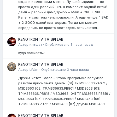
сюда в коментарии можно. Лучший вариант — не
просто один рабочий BIN, а комплект: родной битый
дамп + рабочий дамп/донор + Main + CPU + SPI +
Panel + симптом неисправности. А ещё лучше: 1 BAD
+ 2 GOOD одной платформы. Тогда мы можем
определить не просто «вот здесь отличаются...
KENOTRONTV TV SPI LAB
Автор
ильшат
·
Опубликовано
3 часа назад
Куда посылать?
KENOTRONTV TV SPI LAB
Автор
LiVan
·
Опубликовано
3 часа назад
Друзья хотеть мало... Чтобы программа получила
разитие присылайте дампы. [01] TP.MS3663S.PA671 /
MSD3663 [02] TP.MS3663S.PB801 / MSD3663 [03]
TP.MS3663S.PB818 / MSD3663 [04] TP.MS3663S.PB819 /
MSD3663 [05] TP.MS3463S.PB801 / MSD3463 [06]
TP.MS3463S.PB711 / MSD3463 [07] другие MSD3463 ...
KENOTRONTV TV SPI LAB