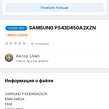
Показать больше
SAMSUNG PS43D450A2XZN
S42AX-YB11
BN94-04401A
(0 отзывов)
Автор
LiVan
Найти другие файлы
Информация о файле
SAMSUNG PS43D450A2XZN
BN94-04401A
F83A