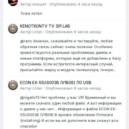
Автор
ильшат
·
Опубликовано
4 часа назад
Тоже хотел
KENOTRONTV TV SPI LAB
Автор
LiVan
·
Опубликовано
8 часов назад
@ranc Конечно, скачивайте и тестируйте, любая
обратная связь сейчас очень полезна. Особенно
приветствуются реальные проблемные дампы и
новые платформы, которые ещё не добавлены в базу
программы. Если встретится интересный случай,
присылайте: марку и модель телевизора; точную...
ECON EX-55US003B (V1B08) ПО USB
Автор
LiVan
·
Опубликовано
8 часов назад
@nigativ13 Нет проблем, у вас VIP Временный и вы
можете скачать один любой файл. А вот информации
о дампе у нас нет.... Информация о файле ECON EX-
55US003B (V1B08) В архиве обновление Firmware
(install.img) И если вы её дополните вам скажут все
спасибо!