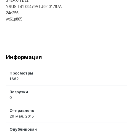
S42AX-YB11
YSUS L41-09479A LJ92-01797A
24c256
wt61p805
Информация
Просмотры
1 662
Загрузки
0
Отправлено
29 мая, 2015
Опубликован