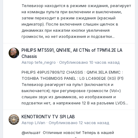
Телевизор находится в режиме ожидания, реагирует
на команды пульта при включении и выключении,
затем переходит в режим ожидания (красный
индикатор). После включения слышен щелчок в
динамиках при нажатии кнопки увеличения
громкости, но нет изображения и подсветки...
PHILIPS MT5591, QN141E, All CTNs of TPM14.2E LA
Chassis
Автор
tefe_negro
·
Опубликовано
10 часов назад
PHILIPS 49PUS7809/12 CHASSIS : QM14.3ELA EMMC :
TOSHIBA THGBMDG5 PANEL : LG LC490EQE (XG) (F1)
Телевизор реагирует на пульт (включается и
выключается); при регулировке громкости (Vol+)
слышен звук из динамиков, но изображения и
подсветки нет, а напряжение 12 В на разъеме LVDS...
KENOTRONTV TV SPI LAB
Автор
LiVan
·
Опубликовано
12 часов назад
@ильшат Отличные новости! Теперь в нашей