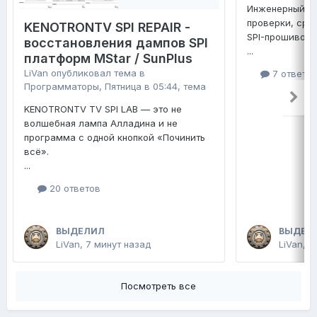
Инженерный ко
проверки, сра
KENOTRONTV SPI REPAIR -
SPI-прошивок 
восстановления дампов SPI
...
платформ MStar / SunPlus
LiVan
опубликовал тема в
7 ответо
Программаторы
,
Пятница в 05:44
, тема
KENOTRONTV TV SPI LAB — это не
волшебная лампа Алладина и не
программа с одной кнопкой «Починить
всё».
...
20 ответов
ВЫДЕЛИЛ
ВЫДЕЛ
LiVan
,
7 минут назад
LiVan
,
П
Посмотреть все