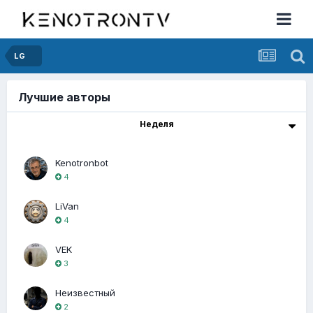
LG
Лучшие авторы
Неделя
Kenotronbot
4
LiVan
4
VEK
3
Неизвестный
2