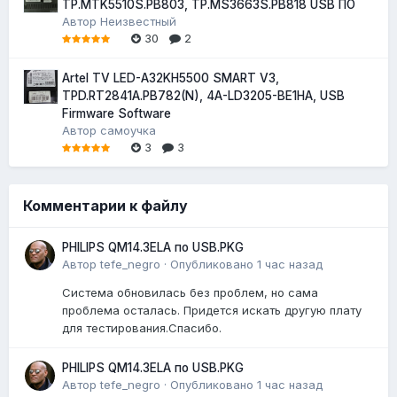
TP.MTK5510S.PB803, TP.MS3663S.PB818 USB ПО
Автор
Неизвестный
30
2
Artel TV LED-A32KH5500 SMART V3,
TPD.RT2841A.PB782(N), 4A-LD3205-BE1HA, USB
Firmware Software
Автор
самоучка
3
3
Комментарии к файлу
PHILIPS QM14.3ELA по USB.PKG
Автор
tefe_negro
·
Опубликовано
1 час назад
Система обновилась без проблем, но сама
проблема осталась. Придется искать другую плату
для тестирования.Спасибо.
PHILIPS QM14.3ELA по USB.PKG
Автор
tefe_negro
·
Опубликовано
1 час назад