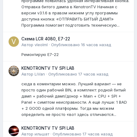
программе появилась удобная интерактивная кнопка.
Отправка битого дампа в KenotronTV Начиная с
версии v3.1.6 в правом нижнем углу программы
доступна кнопка: «ОТПРАВИТЬ БИТЫЙ ДАМП»
Программа помогает подготовить техническую...
Схема LCR 4080, E7-22
Автор
vleolml
·
Опубликовано
16 часов назад
Ремонтирую E7-22
KENOTRONTV TV SPI LAB
Автор
LiVan
·
Опубликовано
17 часов назад
сюда в коментарии можно. Лучший вариант — не
просто один рабочий BIN, а комплект: родной битый
дамп + рабочий дамп/донор + Main + CPU + SPI +
Panel + симптом неисправности. А ещё лучше: 1 BAD
+ 2 GOOD одной платформы. Тогда мы можем
определить не просто «вот здесь отличаются...
KENOTRONTV TV SPI LAB
Автор
ильшат
·
Опубликовано
17 часов назад