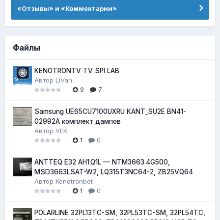
«Отзывы» и «Комментарии»
Файлы
KENOTRONTV TV SPI LAB
Автор
LiVan
9
7
Samsung UE65CU7100UXRU KANT_SU2E BN41-
02992A комплект дампов
Автор
VEK
1
0
ANTTEQ E32 AH1.Q1L — NTM3663.4G500,
MSD3663LSAT-W2, LQ315T3NC64-2, ZB25VQ64
Автор
Kenotronbot
1
0
POLARLINE 32PL13TC-SM, 32PL53TC-SM, 32PL54TC,