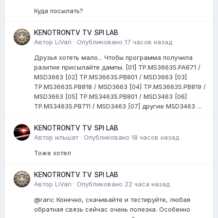
Куда посылать?
KENOTRONTV TV SPI LAB
Автор
LiVan
·
Опубликовано
17 часов назад
Друзья хотеть мало... Чтобы программа получила
разитие присылайте дампы. [01] TP.MS3663S.PA671 /
MSD3663 [02] TP.MS3663S.PB801 / MSD3663 [03]
TP.MS3663S.PB818 / MSD3663 [04] TP.MS3663S.PB819 /
MSD3663 [05] TP.MS3463S.PB801 / MSD3463 [06]
TP.MS3463S.PB711 / MSD3463 [07] другие MSD3463 ...
KENOTRONTV TV SPI LAB
Автор
ильшат
·
Опубликовано
18 часов назад
Тоже хотел
KENOTRONTV TV SPI LAB
Автор
LiVan
·
Опубликовано
22 часа назад
@ranc Конечно, скачивайте и тестируйте, любая
обратная связь сейчас очень полезна. Особенно