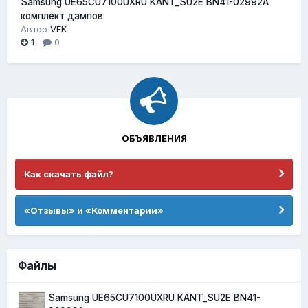
Samsung UE65CU7100UXRU KANT_SU2E BN41-02992A
комплект дампов
Автор
VEK
1
0
ОБЪЯВЛЕНИЯ
Как скачать файл?
«Отзывы» и «Комментарии»
Файлы
Samsung UE65CU7100UXRU KANT_SU2E BN41-