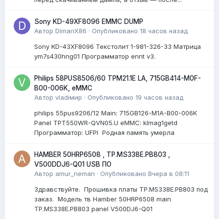
Sony KD-49XF8096 EMMC DUMP
Автор
DimanX86
·
Опубликовано
18 часов назад
Sony KD-43XF8096 Текстолит 1-981-326-33 Матрица
ym7s430hng01 Программатор ennt v3.
Philips 58PUS8506/60 TPM21.1E LA, 715GB414-M0F-
B00-006K, eMMC
Автор
vladiмир
·
Опубликовано
19 часов назад
philips 55pus9206/12 Мain: 715GB126-M1A-B00-006K
Panel TPT550WR-QVN05.U eMMC: klmag1getd
Программатор: UFPI Родная память умерла
HAMBER 50HRP6508 , TP.MS338E.PB803 ,
V500DDJ6-Q01 USB ПО
Автор
amur_neman
·
Опубликовано
Вчера в 08:11
Здравствуйте. Прошивка платы TP.MS338E.PB803 под
заказ. Модель тв Hamber 50HRP6508 main
TP.MS338E.PB803 panel V500DJ6-Q01