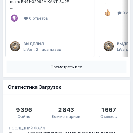
main: BN41-02992A KANT_SU2E
...
...
0 отв
0 ответов
ВЫДЕЛИЛ
ВЫДЕЛ
LiVan
,
2 часа назад
LiVan
,
В
Посмотреть все
Статистика Загрузок
9 396
2 843
1 667
Файлы
Комментариев
Отзывов
ПОСЛЕДНИЙ ФАЙЛ