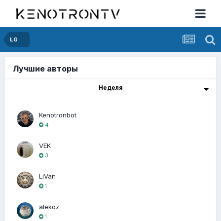
LG
Лучшие авторы
Неделя
Kenotronbot
4
VEK
3
LiVan
1
alekoz
1