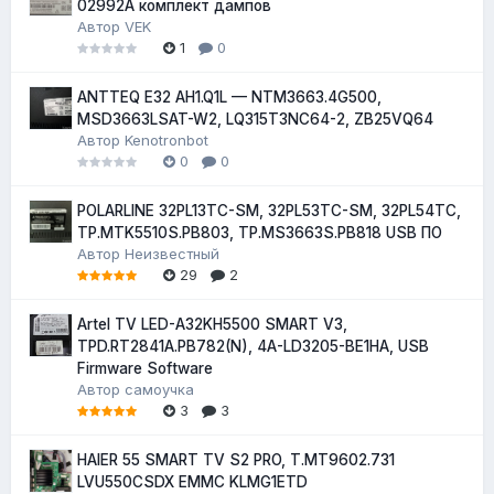
02992A комплект дампов
Автор
VEK
1
0
ANTTEQ E32 AH1.Q1L — NTM3663.4G500,
MSD3663LSAT-W2, LQ315T3NC64-2, ZB25VQ64
Автор
Kenotronbot
0
0
POLARLINE 32PL13TC-SM, 32PL53TC-SM, 32PL54TC,
TP.MTK5510S.PB803, TP.MS3663S.PB818 USB ПО
Автор
Неизвестный
29
2
Artel TV LED-A32KH5500 SMART V3,
TPD.RT2841A.PB782(N), 4A-LD3205-BE1HA, USB
Firmware Software
Автор
самоучка
3
3
HAIER 55 SMART TV S2 PRO, T.MT9602.731
LVU550CSDX EMMC KLMG1ETD