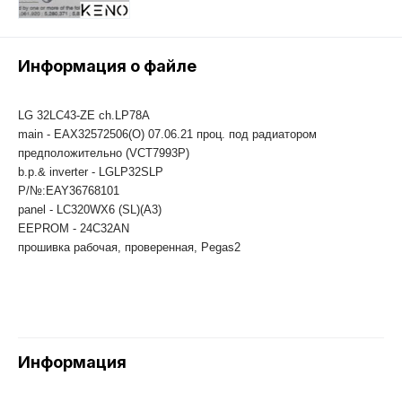
Информация о файле
LG 32LC43-ZE ch.LP78A
main - EAX32572506(O) 07.06.21 проц. под радиатором
предположительно (VCT7993P)
b.p.& inverter - LGLP32SLP
P/№:EAY36768101
panel - LC320WX6 (SL)(A3)
EEPROM - 24C32AN
прошивка рабочая, проверенная, Pegas2
Информация