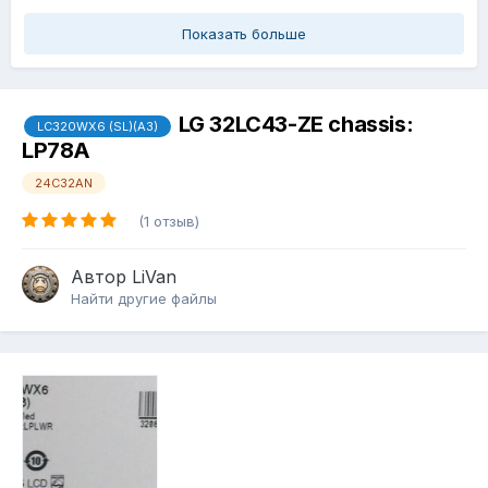
Показать больше
LG 32LC43-ZE chassis:
LC320WX6 (SL)(A3)
LP78A
24C32AN
(1 отзыв)
Автор
LiVan
Найти другие файлы