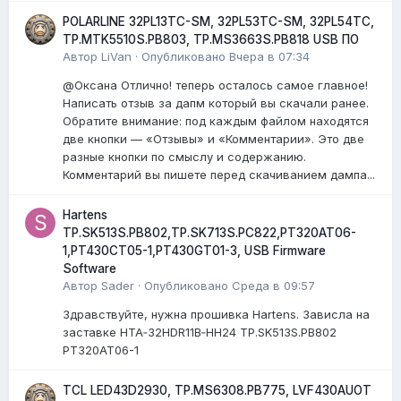
POLARLINE 32PL13TC-SM, 32PL53TC-SM, 32PL54TC,
TP.MTK5510S.PB803, TP.MS3663S.PB818 USB ПО
Автор
LiVan
·
Опубликовано
Вчера в 07:34
@Оксана Отлично! теперь осталось самое главное!
Написать отзыв за дапм который вы скачали ранее.
Обратите внимание: под каждым файлом находятся
две кнопки — «Отзывы» и «Комментарии». Это две
разные кнопки по смыслу и содержанию.
Комментарий вы пишете перед скачиванием дампа...
Hartens
TP.SK513S.PB802,TP.SK713S.PC822,PT320AT06-
1,PT430CT05-1,PT430GT01-3, USB Firmware
Software
Автор
Sader
·
Опубликовано
Среда в 09:57
Здравствуйте, нужна прошивка Hartens. Зависла на
заставке HTA‑32HDR11B‑HH24 TP.SK513S.PB802
PT320AT06-1
TCL LED43D2930, TP.MS6308.PB775, LVF430AUOT