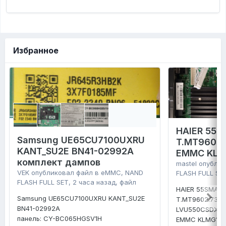
Избранное
HAIER 55 
Samsung UE65CU7100UXRU
T.MT9602.
KANT_SU2E BN41-02992A
EMMC KLM
комплект дампов
mastel
опублик
VEK
опубликовал файл в
eMMC, NAND
FLASH FULL SE
FLASH FULL SET
,
2 часа назад
, файл
HAIER 55SMART
Samsung UE65CU7100UXRU KANT_SU2E
T.MT9602.731
BN41-02992A
LVU550CSDX
панель: CY-BC065HGSV1H
EMMC KLMG1E