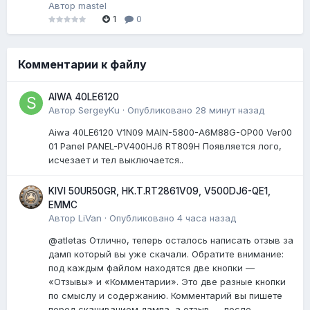
Автор
mastel
1
0
Комментарии к файлу
AIWA 40LE6120
Автор
SergeyKu
·
Опубликовано
28 минут назад
Aiwa 40LE6120 V1N09 MAIN-5800-A6M88G-OP00 Ver00
01 Panel PANEL-PV400HJ6 RT809H Появляется лого,
исчезает и тел выключается..
KIVI 50UR50GR, HK.T.RT2861V09, V500DJ6-QE1,
EMMC
Автор
LiVan
·
Опубликовано
4 часа назад
@atletas Отлично, теперь осталось написать отзыв за
дамп который вы уже скачали. Обратите внимание:
под каждым файлом находятся две кнопки —
«Отзывы» и «Комментарии». Это две разные кнопки
по смыслу и содержанию. Комментарий вы пишете
перед скачиванием дампа, а отзыв — после...