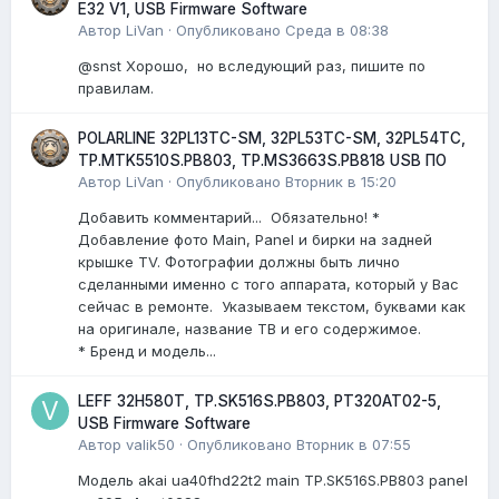
E32 V1, USB Firmware Software
Автор
LiVan
·
Опубликовано
Среда в 08:38
@snst Хорошо, но вследующий раз, пишите по
правилам.
POLARLINE 32PL13TC-SM, 32PL53TC-SM, 32PL54TC,
TP.MTK5510S.PB803, TP.MS3663S.PB818 USB ПО
Автор
LiVan
·
Опубликовано
Вторник в 15:20
Добавить комментарий... Обязательно! *
Добавление фото Main, Panel и бирки на задней
крышке TV. Фотографии должны быть лично
сделанными именно с того аппарата, который у Вас
сейчас в ремонте. Указываем текстом, буквами как
на оригинале, название ТВ и его содержимое.
* Бренд и модель...
LEFF 32H580T, TP.SK516S.PB803, PT320AT02-5,
USB Firmware Software
Автор
valik50
·
Опубликовано
Вторник в 07:55
Модель akai ua40fhd22t2 main TP.SK516S.PB803 panel