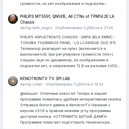
громкости, но нет изображения и подсветки...
PHILIPS MT5591, QN141E, All CTNs of TPM14.2E LA
Chassis
Автор
tefe_negro
·
Опубликовано
Суббота в 21:45
PHILIPS 49PUS7809/12 CHASSIS : QM14.3ELA EMMC :
TOSHIBA THGBMDG5 PANEL : LG LC490EQE (XG) (F1)
Телевизор реагирует на пульт (включается и
выключается); при регулировке громкости (Vol+)
слышен звук из динамиков, но изображения и
подсветки нет, а напряжение 12 В на разъеме LVDS...
KENOTRONTV TV SPI LAB
Автор
LiVan
·
Опубликовано
Суббота в 19:32
@ильшат Отличные новости! Теперь в нашей
программе появилась удобная интерактивная кнопка.
Отправка битого дампа в KenotronTV Начиная с
версии v3.1.6 в правом нижнем углу программы
доступна кнопка: «ОТПРАВИТЬ БИТЫЙ ДАМП»
Программа помогает подготовить техническую...