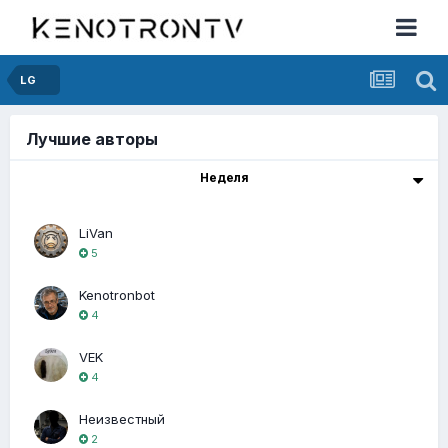
LG
Лучшие авторы
Неделя
LiVan
5
Kenotronbot
4
VEK
4
Неизвестный
2