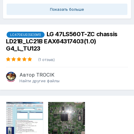
Показать больше
LG 47LS560T-ZC chassis
LC470EUE(SE)(M1)
LD21B_LC21B EAX64317403(1.0)
G4_L_TU123
(1 отзыв)
Автор
TROCIK
Найти другие файлы