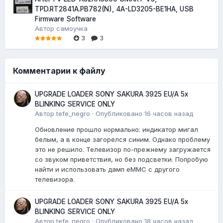
TPD.RT2841A.PB782(N), 4A-LD3205-BE1HA, USB
Firmware Software
Автор
самоучка
3
3
Комментарии к файлу
UPGRADE LOADER SONY SAKURA 3925 EU/A 5x
BLINKING SERVICE ONLY
Автор
tefe_negro
·
Опубликовано
16 часов назад
Обновление прошло нормально: индикатор мигал
белым, а в конце загорелся синим. Однако проблему
это не решило. Телевизор по-прежнему загружается
со звуком приветствия, но без подсветки. Попробую
найти и использовать дамп eMMC с другого
телевизора.
UPGRADE LOADER SONY SAKURA 3925 EU/A 5x
BLINKING SERVICE ONLY
Автор
tefe_negro
·
Опубликовано
18 часов назад