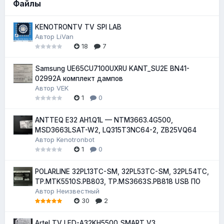
Файлы
KENOTRONTV TV SPI LAB
Автор
LiVan
18
7
Samsung UE65CU7100UXRU KANT_SU2E BN41-
02992A комплект дампов
Автор
VEK
1
0
ANTTEQ E32 AH1.Q1L — NTM3663.4G500,
MSD3663LSAT-W2, LQ315T3NC64-2, ZB25VQ64
Автор
Kenotronbot
1
0
POLARLINE 32PL13TC-SM, 32PL53TC-SM, 32PL54TC,
TP.MTK5510S.PB803, TP.MS3663S.PB818 USB ПО
Автор
Неизвестный
30
2
Artel TV LED-A32KH5500 SMART V3,