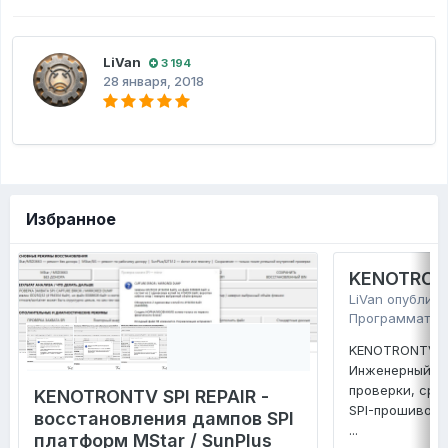
LiVan
3 194
28 января, 2018
Избранное
KENOTRONT
LiVan
опублико
Программатор
KENOTRONTV TV
Инженерный ко
проверки, сра
KENOTRONTV SPI REPAIR -
SPI-прошивок 
восстановления дампов SPI
...
платформ MStar / SunPlus