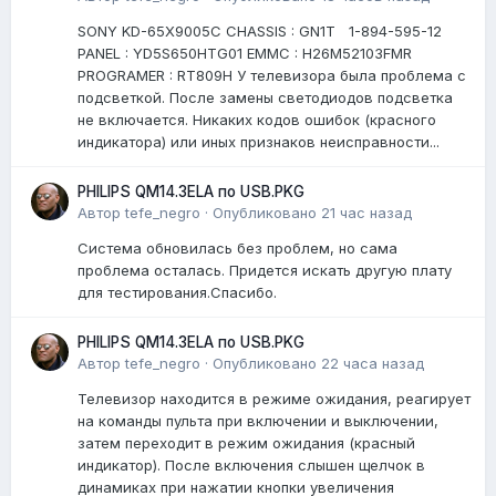
SONY KD-65X9005C CHASSIS : GN1T 1-894-595-12
PANEL : YD5S650HTG01 EMMC : H26M52103FMR
PROGRAMER : RT809H У телевизора была проблема с
подсветкой. После замены светодиодов подсветка
не включается. Никаких кодов ошибок (красного
индикатора) или иных признаков неисправности...
PHILIPS QM14.3ELA по USB.PKG
Автор
tefe_negro
·
Опубликовано
21 час назад
Система обновилась без проблем, но сама
проблема осталась. Придется искать другую плату
для тестирования.Спасибо.
PHILIPS QM14.3ELA по USB.PKG
Автор
tefe_negro
·
Опубликовано
22 часа назад
Телевизор находится в режиме ожидания, реагирует
на команды пульта при включении и выключении,
затем переходит в режим ожидания (красный
индикатор). После включения слышен щелчок в
динамиках при нажатии кнопки увеличения