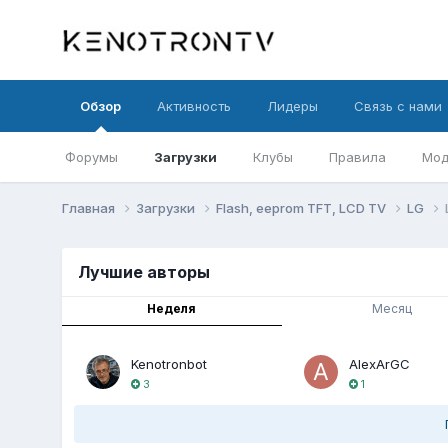
Обзор
Активность
Лидеры
Связь с нами
Форумы
Загрузки
Клубы
Правила
Мод
Главная
Загрузки
Flash, eeprom TFT, LCD TV
LG
Лучшие авторы
Неделя
Месяц
Kenotronbot
AlexArGC
3
1