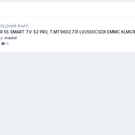
ЛЕДНИЙ ФАЙЛ
ER 55 SMART TV S2 PRO, T.MT9602.731 LVU550CSDX EMMC KLMG
ор
mastel
1
0