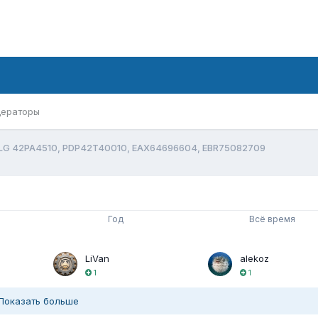
ераторы
LG 42PA4510, PDP42T40010, EAX64696604, EBR75082709
Год
Всё время
LiVan
alekoz
1
1
Показать больше