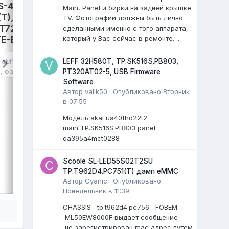
S-4300,
LEFF 50U540S,
Main, Panel и бирки на задней крышке
T),
TP.SK706S.PC822. Damp
TV. Фотографии должны быть лично
T72690,
eMMC.
сделанными именно с того аппарата,
который у Вас сейчас в ремонте. ...
E-B041,
avdalev
опубликовал файл в
eMMC,
NAND FLASH FULL SET
,
17 июля
, файл
LEFF 32H580T, TP.SK516S.PB803,
в
eMMC, NAND
LEFF 50U540S Яндекс ТВ.
я
, файл
PT320AT02-5, USB Firmware
Main: TP.SK706S.PC822
Software
Cpu: MT9632EAATDB
Автор
valik50
·
Опубликовано
Вторник
Panel: CC500PV5D
в 07:55
...
)
Модель akai ua40fhd22t2
0 ответов
main TP.SK516S.PB803 panel
qa395a4mct0288
Scoole SL-LED55S02T2SU
ВЫДЕЛИЛ
TP.T962D4.PC751(T) дамп eMMC
LiVan
,
17 июля
Автор
Cyanic
·
Опубликовано
Понедельник в 11:39
CHASSIS tp.t962d4.pc756 FOBEM
ML50EW8000F выдает сообщение
не зарегистрирован mac адрес путем