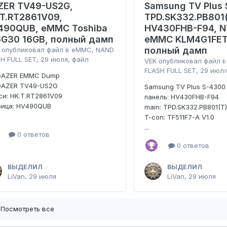
ZER TV49-US2G,
Samsung TV Plus 
.T.RT2861V09,
TPD.SK332.PB801(
490QUB, eMMC Toshiba
HV430FHB-F94, N
6G30 16GB, полный дамп
eMMC KLM4G1FET
полный дамп
опубликовал файл в
eMMC, NAND
H FULL SET
,
29 июля
, файл
VEK
опубликовал файл 
FLASH FULL SET
,
29 июл
GAZER EMMC Dump
GAZER TV49-US2G
Samsung TV Plus S-4300
и: HK.T.RT2861V09
панель: HV430FHB-F94
рица: HV490QUB
main: TPD.SK332.PB801(T
T-con: TF511F7-A V1.0
...
0 ответов
0 ответов
ВЫДЕЛИЛ
ВЫДЕЛИЛ
LiVan
,
29 июля
LiVan
,
29 июля
Посмотреть все