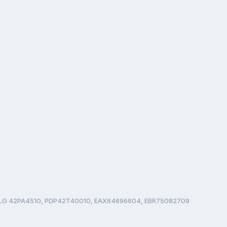
LG 42PA4510, PDP42T40010, EAX64696604, EBR75082709