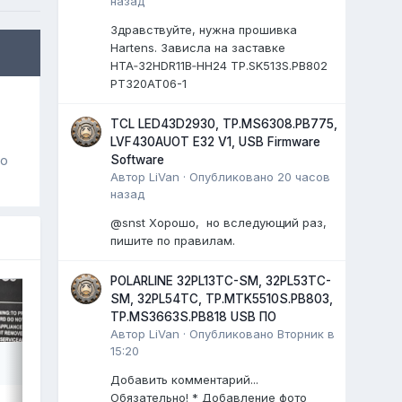
назад
Здравствуйте, нужна прошивка
Hartens. Зависла на заставке
HTA‑32HDR11B‑HH24 TP.SK513S.PB802
PT320AT06-1
TCL LED43D2930, TP.MS6308.PB775,
LVF430AUOT E32 V1, USB Firmware
Software
го
Автор
LiVan
·
Опубликовано
20 часов
назад
@snst Хорошо, но вследующий раз,
пишите по правилам.
POLARLINE 32PL13TC-SM, 32PL53TC-
SM, 32PL54TC, TP.MTK5510S.PB803,
TP.MS3663S.PB818 USB ПО
Автор
LiVan
·
Опубликовано
Вторник в
15:20
Добавить комментарий...
Обязательно! * Добавление фото