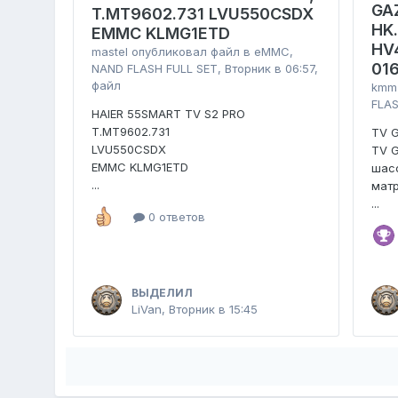
GA
T.MT9602.731 LVU550CSDX
HK
EMMC KLMG1ETD
HV
mastel
опубликовал файл в
eMMC,
01
NAND FLASH FULL SET
,
Вторник в 06:57
,
файл
kmm
FLAS
HAIER 55SMART TV S2 PRO
T.MT9602.731
TV 
LVU550CSDX
TV 
EMMC KLMG1ETD
шасс
...
мат
...
0 ответов
ВЫДЕЛИЛ
LiVan
,
Вторник в 15:45