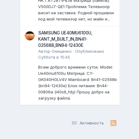
HK.T.RT2871P838 Матрица (панель):
V500DJ7-QE1 Проблема Телевизор
висит на заставке. Родной прошивки
под мой телевизор нет, но майн и...
SAMSUNG UE40MU6100U,
KANT_M_BUILT_IN,BN41-
02568B,BN94-12430E
Автор
Онищенко
·
Опубликовано
Суббота в 15:45
Всем доброго времени суток. Model:
Ue40mu6100u Матрица: CY-
GK040HGLV4V Mainboard: Bn41-02568b
(bn94-12430e) Блок питания: Bn44-
00806a (l40s6_fdy) Прошу добро на
загрузку файла.
Активность