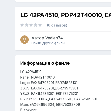
LG 42PA4510, PDP42T40010, E
(0 отзывов)
Автор
Vadlen74
Найти другие файлы
Информация о файле
LG 42PA4510
Panel: PDP42T40010
Logic
: EAX64703201_EBR74828101
ZSUS: EAX64753201_EBR73575301
YSUS: EAX64286001_EBR73575201
PSU: PSPF-L101A_EAX64276601, EAY62609601
Main: EAX64696604, EBR75082709
В архиве: