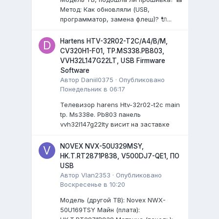
Метод: Как обновляли (USB,
программатор, замена флеш)? 🔌...
Hartens HTV-32R02-T2C/A4/B/M,
CV320H1-F01, TP.MS338.PB803,
VVH32L147G22LT, USB Firmware
Software
Автор
Daniil0375
·
Опубликовано
Понедельник в 06:17
Телевизор harens Htv-32r02-t2c main
tp. Ms338e. Pb803 панель
vvh32l147g22lty висит на заставке
NOVEX NVX-50U329MSY,
HK.T.RT2871P838, V500DJ7-QE1, ПО
USB
Автор
Vlan2353
·
Опубликовано
Воскресенье в 10:20
Модель (другой ТВ): Novex NWX-
50U169TSY Майн (плата):