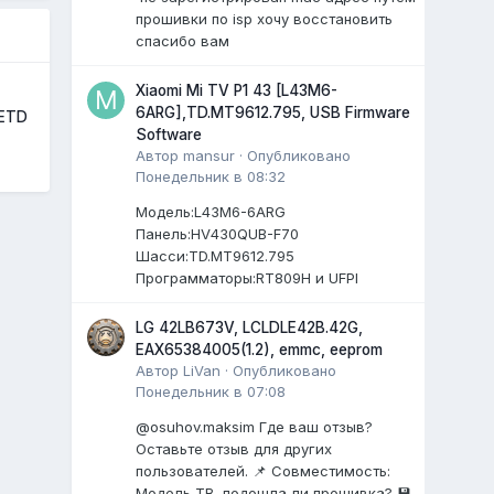
прошивки по isp хочу восстановить
спасибо вам
Xiaomi Mi TV P1 43 [L43M6-
6ARG],TD.MT9612.795, USB Firmware
1ETD
Software
Автор
mansur
·
Опубликовано
Понедельник в 08:32
Модель:L43M6-6ARG
Панель:HV430QUB-F70
Шасси:TD.MT9612.795
Программаторы:RT809H и UFPI
LG 42LB673V, LCLDLE42B.42G,
EAX65384005(1.2), emmc, eeprom
Автор
LiVan
·
Опубликовано
Понедельник в 07:08
@osuhov.maksim Где ваш отзыв?
Оставьте отзыв для других
пользователей. 📌 Совместимость:
Модель ТВ, подошла ли прошивка? 💾