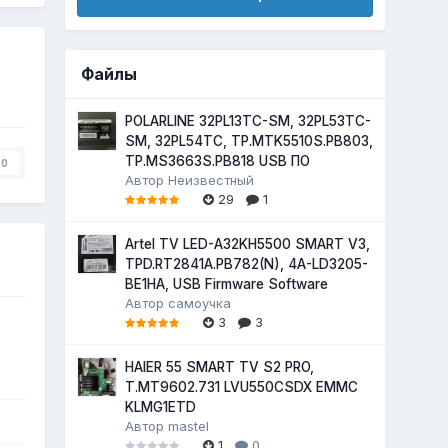
Файлы
POLARLINE 32PL13TC-SM, 32PL53TC-
SM, 32PL54TC, TP.MTK5510S.PB803,
TP.MS3663S.PB818 USB ПО
0
Автор
Неизвестный
29
1
Artel TV LED-A32KH5500 SMART V3,
TPD.RT2841A.PB782(N), 4A-LD3205-
BE1HA, USB Firmware Software
Автор
самоучка
3
3
HAIER 55 SMART TV S2 PRO,
T.MT9602.731 LVU550CSDX EMMC
KLMG1ETD
Автор
mastel
1
0