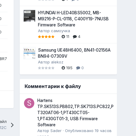
0
HYUNDAI H-LED40BS5002, MB-
0
M9216-P-CL-0118, C400Y19-7NUSB
Firmware Software
Автор
самоучка
0
11
4
Samsung UE48H6400, BN41-02156A
BN94-07309V
BR7
Автор
alekoz
195
0
Комментарии к файлу
Hartens
TP.SK513S.PB802,TP.SK713S.PC822,P
T320AT06-1,PT430CT05-
1,PT430GT01-3, USB Firmware
айл
Software
12C
Автор
Sader
·
Опубликовано
19 часов